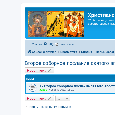
Христианс
"Се бо, истину возл
Зарегистрированные
Ссылки
FAQ
Календарь
Список форумов
Библиотека
Библия
Новый Завет
Второе соборное послание святого а
Новая тема
ТЕМЫ
1 - Второе соборное послание святого апост
Jakob
»
05 янв 2011, 15:11
Новая тема
Вернуться к списку форумов