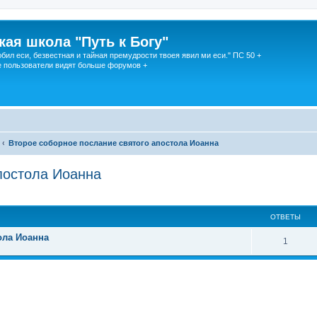
кая школа "Путь к Богу"
юбил еси, безвестная и тайная премудрости твоея явил ми еси." ПС 50 +
 пользователи видят больше форумов +
Второе соборное послание святого апостола Иоанна
постола Иоанна
ОТВЕТЫ
ола Иоанна
1