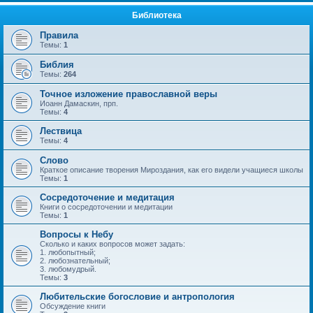
Библиотека
Правила
Темы:
1
Библия
Темы:
264
Точное изложение православной веры
Иоанн Дамаскин, прп.
Темы:
4
Лествица
Темы:
4
Слово
Краткое описание творения Мироздания, как его видели учащиеся школы
Темы:
1
Сосредоточение и медитация
Книги о сосредоточении и медитации
Темы:
1
Вопросы к Небу
Сколько и каких вопросов может задать:
1. любопытный;
2. любознательный;
3. любомудрый.
Темы:
3
Любительские богословие и антропология
Обсуждение книги