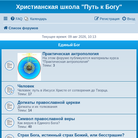
Христианская школа "Путь к Богу"
FAQ
Календарь
Регистрация
Вход
Список форумов
Текущее время: 09 авг 2026, 10:13
Единый Бог
Практическая антропология
На этом форуме публикуются материалы курса
"Практическая антропология"
Темы:
3
Человек
Человек: путь в Иисусе Христе от сотворения до Творца.
Темы:
17
Догматы православной церкви
Догматы и их толкования
Темы:
14
Символ православной веры
Как верую в Единого Бога?
Темы:
40
Страх Бога, истинный страх Божий, или бесстрашие?