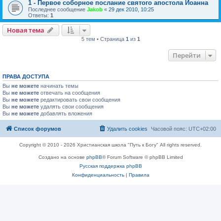
1 - Первое соборное послание святого апостола Иоанна
Последнее сообщение
Jakob
«
29 дек 2010, 10:25
Ответы:
1
Новая тема
5 тем • Страница
1
из
1
Перейти
ПРАВА ДОСТУПА
Вы
не можете
начинать темы
Вы
не можете
отвечать на сообщения
Вы
не можете
редактировать свои сообщения
Вы
не можете
удалять свои сообщения
Вы
не можете
добавлять вложения
Список форумов
Удалить cookies
Часовой пояс:
UTC+02:00
Copyright © 2010 - 2026 Христианская школа "Путь к Богу" All rights reserved.
Создано на основе
phpBB
® Forum Software © phpBB Limited
Русская поддержка phpBB
Конфиденциальность
|
Правила