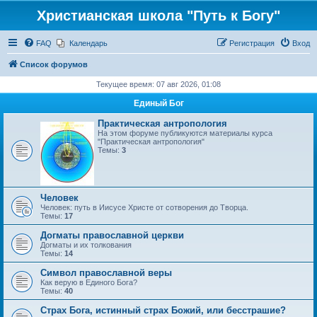
Христианская школа "Путь к Богу"
FAQ
Календарь
Регистрация
Вход
Список форумов
Текущее время: 07 авг 2026, 01:08
Единый Бог
Практическая антропология
На этом форуме публикуются материалы курса
"Практическая антропология"
Темы:
3
Человек
Человек: путь в Иисусе Христе от сотворения до Творца.
Темы:
17
Догматы православной церкви
Догматы и их толкования
Темы:
14
Символ православной веры
Как верую в Единого Бога?
Темы:
40
Страх Бога, истинный страх Божий, или бесстрашие?