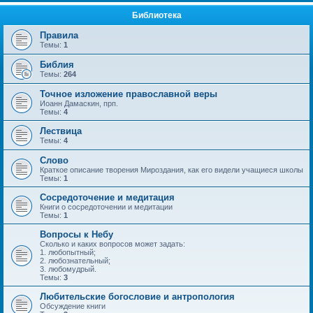
Библиотека
Правила
Темы:
1
Библия
Темы:
264
Точное изложение православной веры
Иоанн Дамаскин, прп.
Темы:
4
Лествица
Темы:
4
Слово
Краткое описание творения Мироздания, как его видели учащиеся школы
Темы:
1
Сосредоточение и медитация
Книги о сосредоточении и медитации
Темы:
1
Вопросы к Небу
Сколько и каких вопросов может задать:
1. любопытный;
2. любознательный;
3. любомудрый.
Темы:
3
Любительские богословие и антропология
Обсуждение книги