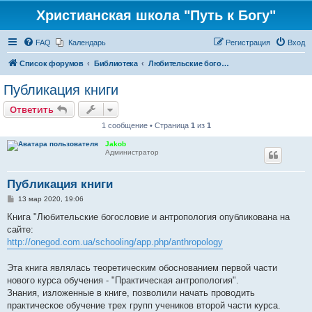
Христианская школа "Путь к Богу"
FAQ
Календарь
Регистрация
Вход
Список форумов
Библиотека
Любительские богословие и антропология
Публикация книги
Ответить
1 сообщение • Страница
1
из
1
Jakob
Администратор
Публикация книги
С
13 мар 2020, 19:06
о
о
Книга "Любительские богословие и антропология опубликована на
б
сайте:
щ
е
http://onegod.com.ua/schooling/app.php/anthropology
н
и
е
Эта книга являлась теоретическим обоснованием первой части
нового курса обучения - "Практическая антропология".
Знания, изложенные в книге, позволили начать проводить
практическое обучение трех групп учеников второй части курса.