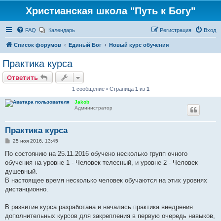
Христианская школа "Путь к Богу"
FAQ
Календарь
Регистрация
Вход
Список форумов
Единый Бог
Новый курс обучения
Практика курса
Ответить
1 сообщение • Страница
1
из
1
Jakob
Администратор
Практика курса
С
25 ноя 2016, 13:45
о
о
По состоянию на 25.11.2016 обучено несколько групп очного
б
обучения на уровне 1 - Человек телесный, и уровне 2 - Человек
щ
е
душевный.
н
В настоящее время несколько человек обучаются на этих уровнях
и
е
дистанционно.
В развитие курса разработана и началась практика внедрения
дополнительных курсов для закрепления в первую очередь навыков,