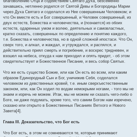
благоволению Отца и содействием Святаго Духа, безсеменно
зачавшись, нетленно родился от Святой Девы и Богородицы Марии
через Духа Святаго и соделался из Нее совершенным Человеком; и
что Он вместе есть и Бог совершенный, и Человек совершенный, из
двух естеств, Божества и человечества, и (познается) из обоих
естеств, одаренных умом и волею, деятельных и самовластных,
кратко сказать, совершенных по определению и понятию каждого,
т.е. Божества и человечества, но в одной сложной ипостаси. Что Он,
сверх того, и алкал, и жаждал, и утруждался, и распялся, и
действительно приял смерть и погребение, и воскрес тридневен, и
взошел на небеса, откуда к нам приходил и опять придет, - об этом
свидетельствует и Божественное Писание, и весь собор Святых.
Что же есть существо Божие, или как Он есть во всем, или каким
образом Единородный Сын и Бог, уничижив Себя, соделался
человеком из девственных кровей, т.е. иным сверхъестественным
законом, или, как Он ходил по водам немокрыми ногами, - того мы не
знаем и изречь не можем. Итак, мы не можем ни сказать чего-либо о
Боге, ни даже подумать, кроме того, что самим Богом нам изречено,
сказано или открыто в Божественных Писаниях Ветхого и Нового
Завета[4].
Глава III. Доказательство, что Бог есть
Что Бог есть, в этом не сомневаются те, которые принимают