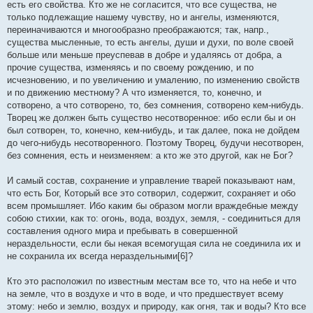
есть его свойства. Кто же не согласится, что все существа, не
только подлежащие нашему чувству, но и ангелы, изменяются,
переиначиваются и многообразно преображаются; так, напр.,
существа мысленные, то есть ангелы, души и духи, по воле своей
больше или меньше преуспевав в добре и удаляясь от добра, а
прочие существа, изменяясь и по своему рождению, и по
исчезновению, и по увеличению и умалению, по изменению свойств
и по движению местному? А что изменяется, то, конечно, и
сотворено, а что сотворено, то, без сомнения, сотворено кем-нибудь.
Творец же должен быть существо несотворенное: ибо если бы и он
был сотворен, то, конечно, кем-нибудь, и так далее, пока не дойдем
до чего-нибудь несотворенного. Поэтому Творец, будучи несотворен,
без сомнения, есть и неизменяем: а кто же это другой, как не Бог?
И самый состав, сохранение и управление тварей показывают нам,
что есть Бог, Который все это сотворил, содержит, сохраняет и обо
всем промышляет. Ибо каким бы образом могли враждебные между
собою стихии, как то: огонь, вода, воздух, земля, - соединиться для
составления одного мира и пребывать в совершенной
нераздельности, если бы некая всемогущая сила не соединила их и
не сохранила их всегда нераздельными[6]?
Кто это расположил по известным местам все то, что на небе и что
на земле, что в воздухе и что в воде, и что предшествует всему
этому: небо и землю, воздух и природу, как огня, так и воды? Кто все