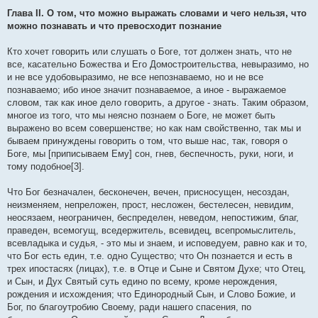
Глава II. О том, что можно выражать словами и чего нельзя, что
можно познавать и что превосходит познание
Кто хочет говорить или слушать о Боге, тот должен знать, что не
все, касательно Божества и Его Домостроительства, невыразимо, но
и не все удобовыразимо, не все непознаваемо, но и не все
познаваемо; ибо иное значит познаваемое, а иное - выражаемое
словом, так как иное дело говорить, а другое - знать. Таким образом,
многое из того, что мы неясно познаем о Боге, не может быть
выражено во всем совершенстве; но как нам свойственно, так мы и
бываем принуждены говорить о том, что выше нас, так, говоря о
Боге, мы [приписываем Ему] сон, гнев, беспечность, руки, ноги, и
тому подобное[3].
Что Бог безначален, бесконечен, вечен, присносущен, несоздан,
неизменяем, непреложен, прост, несложен, бестелесен, невидим,
неосязаем, неограничен, беспределен, неведом, непостижим, благ,
праведен, всемогущ, вседержитель, всевидец, всепромыслитель,
всевладыка и судья, - это мы и знаем, и исповедуем, равно как и то,
что Бог есть един, т.е. одно Существо; что Он познается и есть в
трех ипостасях (лицах), т.е. в Отце и Сыне и Святом Духе; что Отец,
и Сын, и Дух Святый суть едино по всему, кроме нерождения,
рождения и исхождения; что Единородный Сын, и Слово Божие, и
Бог, по благоутробию Своему, ради нашего спасения, по