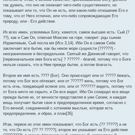
так думать, что оно не означает чего-либо существенного, но
показывает или то, что Он не есть, или какое-либо отношение Его к
тому, что от Него отлично, или что-либо сопровождающее Его
природу, или - Его действие.
Из всех имен, усвояемых Богу, кажется, самое высшее есть: Сый (?
??), как и Сам Он, отвечая Моисею на горе, говорит: рцы сыном
Израилевым, Сый посла мя (Исх.3,14). Ибо Он в самом Себе
заключает все бытие, как бы некое море сущности (??????) -
неограниченное и беспредельное. Святый же Дионисий говорит, что
[первоначальное имя Бога есть] ? ?????? - благий, потому что о Боге
нельзя сказать, что в Нем прежде бытие, а потом благость.
Второе же имя есть ???? (Бог). Оно происходит или от ????? бежать,
потому что Бог все обтекает, или от ?????? жечь, потому что Бог
есть огнь, поядающий всякое зло, или от ??????? видеть, потому что
от Бога ничто не скрыто, и Он все видит. Ибо Он созерцал все вещи
прежде бытия их, от вечности представляя в уме Своем; и каждая
вещь получает бытие свое в предопределенное время, согласно с
Его вечной, соединенной с хотением мыслью, которая есть
предопределение, и образ, и план[35].
Итак, первое из этих имен показывает, что Бог есть (?? ?????) а не
то, что Он есть (?? ?? ?????); второе же указывает на Его действие