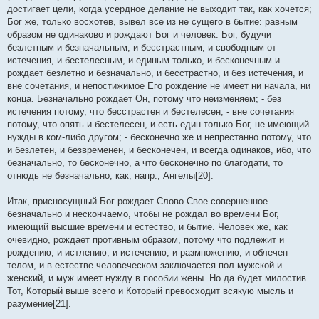
достигает цели, когда усердное делание не выходит так, как хочется;
Бог же, только восхотев, вывел все из не сущего в бытие: равным
образом не одинаково и рождают Бог и человек. Бог, будучи
безлетным и безначальным, и бесстрастным, и свободным от
истечения, и бестелесным, и единым только, и бесконечным и
рождает безлетно и безначально, и бесстрастно, и без истечения, и
вне сочетания, и непостижимое Его рождение не имеет ни начала, ни
конца. Безначально рождает Он, потому что неизменяем; - без
истечения потому, что бесстрастен и бестелесен; - вне сочетания
потому, что опять и бестелесен, и есть един только Бог, не имеющий
нужды в ком-либо другом; - бесконечно же и непрестанно потому, что
и безлетен, и безвременен, и бесконечен, и всегда одинаков, ибо, что
безначально, то бесконечно, а что бесконечно по благодати, то
отнюдь не безначально, как, напр., Ангелы[20].
Итак, присносущный Бог рождает Слово Свое совершенное
безначально и нескончаемо, чтобы не рождал во времени Бог,
имеющий высшие времени и естество, и бытие. Человек же, как
очевидно, рождает противным образом, потому что подлежит и
рождению, и истлению, и истечению, и размножению, и облечен
телом, и в естестве человеческом заключается пол мужской и
женский, и муж имеет нужду в пособии жены. Но да будет милостив
Тот, Который выше всего и Который превосходит всякую мысль и
разумение[21].