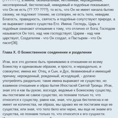
(????????); а имена: безначальный, нетленный, нерожденный,
несотворенный, бестелесный, невидимый и подобные показывают,
что Он не есть (?? ??? ????), то есть, что Он не имеет начала бытию
своему, не подлежит тлению, не сотворен, не есть тело, невидим.
Благость, праведность, святость и подобные сопутствуют природе, а
не выражают самого существа Его. Имена: Господь, Царь и
подобные означают отношение к тому, что отлично от Бога; Господом
называется Он того, над чем господствует, Царем - над чем
царствует, Создателем - что Он создал, и Пастырем - что Он
пасет[36].
Глава X. О Божественном соединении и разделении
Итак, все это должно быть принимаемо в отношении ко всему
Божеству и одинаковым образом, и просто, и нераздельно, и
совокупно; имена же: Отец, и Сын, и Дух, безвиновный и имеющий
причину, нерожденный, рожденный, исходящий, - должно
употреблять раздельно; такие имена выражают не существо, но
взаимное отношение и образ бытия Ипостасей Святой Троицы. Итак,
зная это и как бы рукою, восходя, ведомые к Божескому существу,
мы постигаем не самое существо, но познаем только то, что
относится к существу, равно как, зная, что душа бестелесна и не
имеет ни количества, ни образа, мы однако же не постигаем еще ее
существа; или зная, что тело бело или черно, мы еще не знаем его
существа, но познаем только то, что относится к его сущности.