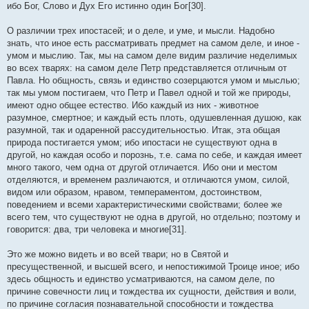
ибо Бог, Слово и Дух Его истинно один Бог[30].
О различии трех ипостасей; и о деле, и уме, и мысли. Надобно
знать, что иное есть рассматривать предмет на самом деле, и иное -
умом и мыслию. Так, мы на самом деле видим различие неделимых
во всех тварях: на самом деле Петр представляется отличным от
Павла. Но общность, связь и единство созерцаются умом и мыслью;
так мы умом постигаем, что Петр и Павел одной и той же природы,
имеют одно общее естество. Ибо каждый из них - животное
разумное, смертное; и каждый есть плоть, одушевленная душою, как
разумной, так и одаренной рассудительностью. Итак, эта общая
природа постигается умом; ибо ипостаси не существуют одна в
другой, но каждая особо и порознь, т.е. сама по себе, и каждая имеет
много такого, чем одна от другой отличается. Ибо они и местом
отделяются, и временем различаются, и отличаются умом, силой,
видом или образом, нравом, темпераментом, достоинством,
поведением и всеми характеристическими свойствами; более же
всего тем, что существуют не одна в другой, но отдельно; поэтому и
говорится: два, три человека и многие[31].
Это же можно видеть и во всей твари; но в Святой и
пресущественной, и высшей всего, и непостижимой Троице иное; ибо
здесь общность и единство усматриваются, на самом деле, по
причине совечности лиц и тождества их сущности, действия и воли,
по причине согласия познавательной способности и тождества