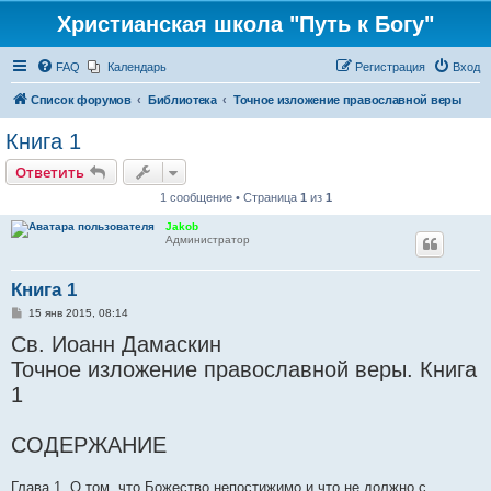
Христианская школа "Путь к Богу"
FAQ
Календарь
Регистрация
Вход
Список форумов
Библиотека
Точное изложение православной веры
Книга 1
Ответить
1 сообщение • Страница
1
из
1
Jakob
Администратор
Книга 1
С
15 янв 2015, 08:14
о
Св. Иоанн Дамаскин
о
б
Точное изложение православной веры. Книга
щ
е
1
н
и
е
СОДЕРЖАНИЕ
Глава 1. О том, что Божество непостижимо и что не должно с