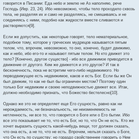
говорится в Писании: Еда небо и землю не Аз наполняю, рече
Господь (Иер. 23, 24). Ибо невозможно, чтобы тело проходило сквозь
тела, не разделяя их и само не разделяясь, не смешиваясь и не
соединяясь с ними, подобно как жидкости вместе сливаются и
растворяются[9].
Если же допустить, как некоторые говорят, тело нематериальное,
подобное тому, которое у греческих мудрецов называется пятым
телом, что, впрочем, невозможно, то оно, конечно, будет движимо,
как и небо, ибо его-то и называют пятым телом. Но кто движет это
тело? [Конечно, другое существо] - ибо все движимое приводится в
движение от другого. Кем же движется и это другое? И так в
бесконечность, пока не встретим чего-либо недвижимого. Но
перводвижущее есть недвижимое, каков и есть Бог. Если бы же Он
был движим, то как не был бы ограничен местом? Поэтому один
только Бог недвижим и своею неподвижностью движет все. Итак,
должно необходимо признать, что Божество бестелесно[10].
Однако же это не определяет еще Его сущность, равно как ни
нерождаемость, ни безначальность, ни неизменяемость ни
нетленность, ни все то, что говорится о Боге или о Его бытии. Ибо
все это показывает не то, что есть Бог, но то, что Он не есть. Кто же
хочет выразить сущность какой-нибудь вещи, тот должен сказать,
что она есть, а не то, что не есть. Впрочем, нельзя сказать о Боге,
что Он есть по существу; но гораздо свойственнее говорить о Нем