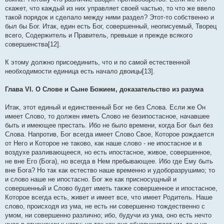
скажет, что каждый из них управляет своей частью, то что же ввело
такой порядок и сделало между ними раздел? Этот-то собственно и
был бы Бог. Итак, един есть Бог, совершенный, неописуемый, Творец
всего, Содержитель и Правитель, превыше и прежде всякого
совершенства[12].
К этому должно присоединить, что и по самой естественной
необходимости единица есть начало двоицы[13].
Глава VI. О Слове и Сыне Божием, доказательство из разума
Итак, этот единый и единственный Бог не без Слова. Если же Он
имеет Слово, то должен иметь Слово не безипостасное, начавшее
быть и имеющее престать. Ибо не было времени, когда Бог был без
Слова. Напротив, Бог всегда имеет Слово Свое, Которое рождается
от Него и Которое не таково, как наше слово - не ипостасное и в
воздухе разливающееся, но есть ипостасное, живое, совершенное,
не вне Его (Бога), но всегда в Нем пребывающее. Ибо где Ему быть
вне Бога? Но так как естество наше временно и удоборазрушимо; то
и слово наше не ипостасно. Бог же как присносущный и
совершенный и Слово будет иметь также совершенное и ипостасное,
Которое всегда есть, живет и имеет все, что имеет Родитель. Наше
слово, происходя из ума, не есть ни совершенно тождественно с
умом, ни совершенно различно; ибо, будучи из ума, оно есть нечто