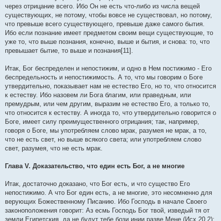
через отрицание всего. Ибо Он не есть что-либо из числа вещей
существующих, не потому, чтобы вовсе не существовал, но потому,
что превыше всего существующего, превыше даже самого бытия.
Ибо если познание имеет предметом своим вещи существующие, то
уже то, что выше познания, конечно, выше и бытия, и снова: то, что
превышает бытие, то выше и познания[11].
Итак, Бог беспределен и непостижим, и одно в Нем постижимо - Его
беспредельность и непостижимость. А то, что мы говорим о Боге
утвердительно, показывает нам не естество Его, но то, что относится
к естеству. Ибо назовем ли Бога благим, или праведным, или
премудрым, или чем другим, выразим не естество Его, а только то,
что относится к естеству. А иногда то, что утвердительно говорится о
Боге, имеет силу преимущественного отрицания; так, например,
говоря о Боге, мы употребляем слово мрак, разумея не мрак, а то,
что не есть свет, но выше всякого света; или употребляем слово
свет, разумея, что не есть мрак.
Глава V. Доказательство, что един есть Бог, а не многие
Итак, достаточно доказано, что Бог есть, и что существо Его
непостижимо. А что Бог един есть, а не многие, это несомненно для
верующих Божественному Писанию. Ибо Господь в начале Своего
законоположения говорит: Аз есмь Господь Бог твой, изведый тя от
земли Египетския, да не будут тебе бози инии разве Мене (Исх.20,2);