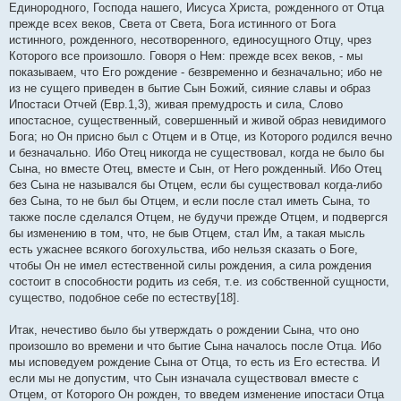
Единородного, Господа нашего, Иисуса Христа, рожденного от Отца
прежде всех веков, Света от Света, Бога истинного от Бога
истинного, рожденного, несотворенного, единосущного Отцу, чрез
Которого все произошло. Говоря о Нем: прежде всех веков, - мы
показываем, что Его рождение - безвременно и безначально; ибо не
из не сущего приведен в бытие Сын Божий, сияние славы и образ
Ипостаси Отчей (Евр.1,3), живая премудрость и сила, Слово
ипостасное, существенный, совершенный и живой образ невидимого
Бога; но Он присно был с Отцем и в Отце, из Которого родился вечно
и безначально. Ибо Отец никогда не существовал, когда не было бы
Сына, но вместе Отец, вместе и Сын, от Него рожденный. Ибо Отец
без Сына не назывался бы Отцем, если бы существовал когда-либо
без Сына, то не был бы Отцем, и если после стал иметь Сына, то
также после сделался Отцем, не будучи прежде Отцем, и подвергся
бы изменению в том, что, не быв Отцем, стал Им, а такая мысль
есть ужаснее всякого богохульства, ибо нельзя сказать о Боге,
чтобы Он не имел естественной силы рождения, а сила рождения
состоит в способности родить из себя, т.е. из собственной сущности,
существо, подобное себе по естеству[18].
Итак, нечестиво было бы утверждать о рождении Сына, что оно
произошло во времени и что бытие Сына началось после Отца. Ибо
мы исповедуем рождение Сына от Отца, то есть из Его естества. И
если мы не допустим, что Сын изначала существовал вместе с
Отцем, от Которого Он рожден, то введем изменение ипостаси Отца