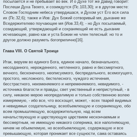
посылается и не пребывает во век. И о Духе тот же Давид говорит:
Послеши Духа Твоего, и созиждутся (Пс.103,30); и в другом месте:
Словом Господним небеса утвердишася, и Духом уст Его вся сила
их (Пс.32,6); также и Иов: Дух Божий сотворивый мя, дыхание же
Вседержителево поучающее мя (Иов.33,4); - но Дух посылаемый,
созидающий, утверждающий и сохраняющий не есть дыхание
исчезающее, равно как и уста Божии не член телесный: но то и
другое должно разуметь богоприлично[16].
Глава VIII. О Святой Троице
Итак, веруем во единого Бога, единое начало, безначального,
несозданного, нерожденного, нетленного, равно и бессмертного,
вечного, бесконечного, неописуемого, беспредельного, всемогущего,
простого, несложного, бестелесного, чуждого истечения,
бесстрастного, неизменяемого и непременяемого, невидимого, -
источника благости и правды, свет умственный и неприступный, - в
силу, никакою мерою неопределимую и только собственною волею
измеряемую, - ибо все, что восхощет, может, - всех тварей видимых
и невидимых создательницу, всеобъемлющую и сохраняющую, обо
всем промышляющую, вседержительную, над всем
начальствующую и царствующую царствием нескончаемым и
бессмертным, не имеющую никакого соперника, все наполняющую,
ничем не объемлемую, но всеобъемлющую, содержащую и все
превышающую, которая проникает все сущности, сама оставаясь