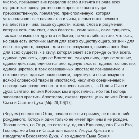
чистою, пребывает вне пределов всего и изъята из ряда всех
существ как пресущественная и превыше всего сущая,
пребожественную, преблагую, преисполненную, которая
устанавливает все начальства и чины, а сама выше всякого
начальства и чина, выше сущности, жизни, слова и разумения,
которая есть сам свет, сама благость, сама жизнь, сама сущность,
так как не имеет от другого ни бытия, ни чего-либо из того, что есть,
но сама есть источник бытия для всего существующего, жизни - для
всего живущего, разума - для всего разумного, причина всех благ
для всех существ, - в силу, которая знает все прежде бытия всего,
единую сущность, единое Божество, единую силу, единое хотение,
единое действие, единое начало, единую власть, единое господство,
единое царство, в трех совершенных ипостасях познаваемую и
покланяемую единым поклонением, веруемую и почитаемую от
всякой словесной твари (в ипостасях), неслитно соединенных и
нераздельно разделенных, что и непостижимо, - в Отца и Сына и
Духа Святаго, во имя Которых мы и крестились, ибо так Господь
заповедал крестить Апостолам, сказав: крестяще их во имя Отца и
Сына и Святаго Духа (Мф.28,19)[17].
(Веруем) во единого Отца, начало всего и причину, не от кого-либо
рожденного, Который один только не имеет причины и не рожден,
Творца всего, но Отца, по естеству, одного Единородного Сына Его,
Господа же и Бога и Спасителя нашего Иисуса Христа и в
изводителя Всесвятого Духа. И во единого Сына Божия