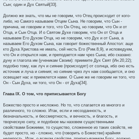
Сын; один и Дух Святый[33].
Должно же знать, что мы не говорим, что Отец происходит от кого-
либо, но Самого называем Отцем Сына. Не говорим, что Сын -
причина, не говорим и того, что Он Отец, но говорим, что Он и от
Отца, и Сын Отца. И о Святом Духе говорим, что Он от Отца и
называем Его Духом Отца, но не говорим, что Дух и от Сына, а
называем Его Духом Сына, как говорит божественный Апостол: аще
кто Духа Христова не имать, сей несть Его (Рим.8,9), и исповедуем,
что Он и открылся нам, и преподается нам чрез Сына; ибо сказано:
дуну и глагола им (ученикам Своим): приимите Дух Свят (Ин.20,22);
подобно тому, как луч и сияние (происходят) от солнца, ибо оно есть
источник и луча и сияния; но сияние чрез луч нам сообщается, и оно
освещает нас и приемлется нами. О Сыне же не говорим ни того, что
Он - Сын Духа, ни того, что Он - от Духа[34].
Глава IX. О том, что приписывается Богу
Божество просто и несложно. Но то, что слагается из многого и
различного, то сложно. Итак, если и несозданность, и
безначальность, и бессмертность, и вечность, и благость, и
творческую силу, и подобное мы назовем существенными
свойствами Божиими, то существо, сложенное из таких свойств, не
будет просто, но - сложно, что (говорить о Божестве) крайняя
нелепость. Итак, о всяком свойстве, приписываемом Богу, должно