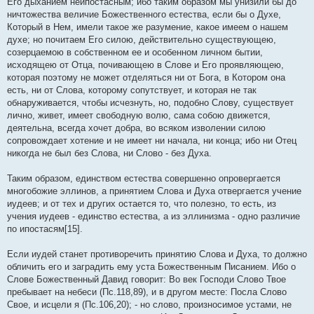
Его дыханием неипостасным; ибо таким образом мы унизили бы до
ничтожества величие Божественного естества, если бы о Духе,
Который в Нем, имели такое же разумение, какое имеем о нашем
духе; но почитаем Его силою, действительно существующею,
созерцаемою в собственном ее и особенном личном бытии,
исходящею от Отца, почивающею в Слове и Его проявляющею,
которая поэтому не может отделяться ни от Бога, в Котором она
есть, ни от Слова, которому сопутствует, и которая не так
обнаруживается, чтобы исчезнуть, но, подобно Слову, существует
лично, живет, имеет свободную волю, сама собою движется,
деятельна, всегда хочет добра, во всяком изволении силою
сопровождает хотение и не имеет ни начала, ни конца; ибо ни Отец
никогда не был без Слова, ни Слово - без Духа.
Таким образом, единством естества совершенно опровергается
многобожие эллинов, а принятием Слова и Духа отвергается учение
иудеев; и от тех и других остается то, что полезно, то есть, из
учения иудеев - единство естества, а из эллинизма - одно различие
по ипостасям[15].
Если иудей станет противоречить принятию Слова и Духа, то должно
обличить его и заградить ему уста Божественным Писанием. Ибо о
Слове Божественный Давид говорит: Во век Господи Слово Твое
пребывает на небеси (Пс.118,89), и в другом месте: Посла Слово
Свое, и исцели я (Пс.106,20); - но слово, произносимое устами, не