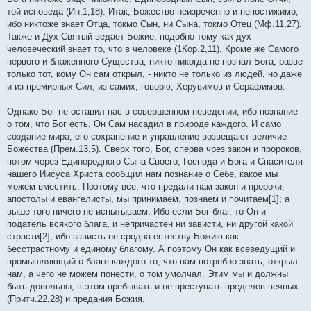
той исповеда (Ин.1,18). Итак, Божество неизреченно и непостижимо;
ибо никтоже знает Отца, токмо Сын, ни Сына, токмо Отец (Мф.11,27).
Также и Дух Святый ведает Божие, подобно тому как дух
человеческий знает то, что в человеке (1Кор.2,11). Кроме же Самого
первого и блаженного Существа, никто никогда не познал Бога, разве
только тот, кому Он сам открыл, - никто не только из людей, но даже
и из премирных Сил, из самих, говорю, Херувимов и Серафимов.
Однако Бог не оставил нас в совершенном неведении; ибо познание
о том, что Бог есть, Он Сам насадил в природе каждого. И само
создание мира, его сохранение и управление возвещают величие
Божества (Прем.13,5). Сверх того, Бог, сперва чрез закон и пророков,
потом через Единородного Сына Своего, Господа и Бога и Спасителя
нашего Иисуса Христа сообщил нам познание о Себе, какое мы
можем вместить. Поэтому все, что предали нам закон и пророки,
апостолы и евангелисты, мы принимаем, познаем и почитаем[1]; а
выше того ничего не испытываем. Ибо если Бог благ, то Он и
податель всякого блага, и непричастен ни зависти, ни другой какой
страсти[2], ибо зависть не сродна естеству Божию как
бесстрастному и единому благому. А поэтому Он как всеведущий и
промышляющий о благе каждого то, что нам потребно знать, открыл
нам, а чего не можем понести, о том умолчал. Этим мы и должны
быть довольны, в этом пребывать и не преступать пределов вечных
(Притч.22,28) и предания Божия.