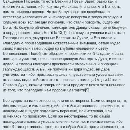
Священное Писание, то есть Ветхий и Новый Завет, равно как и
многие из эллинов; ибо, как мы уже сказали, знание, что Бог есть,
нам от природы всеяно. Но злоба лукавого так возобладала
естеством человеческим и некоторых повергла в такую ужасную и
худшую всех зол бездну погибели, что стали говорить, будто нет
Бога. Их безумие обличая, тайнозритель Давид сказал: рече безумен
в сердце своем: несть Бог (Пс.13,1). Поэтому-то ученики и апостолы
Господа нашего, умудренные Всесвятым Духом, и Его силою и
благодатью производившие божественные знамения, сетью чудес
своих извлекли таких людей из глубины неведения к свету
Богопознания. Подобным образом и преемники их благодати и сана,
пастыри и учители, прияв просвещающую благодать Духа, и силою
чудес, и словом благодати просвещали омраченных и обращали
заблуждающихся. А мы, не получив ни дара чудес, ни дара
учительства - ибо, пристрастившись к чувственным удовольствиям,
оказались недостойными этого - призвав в помощь Отца и Сына и
Святаго Духа, скажем теперь об этом предмете нечто хотя немногое
из того, что преподали нам пророки благодати[5].
Все существа или сотворены, или не сотворены. Если сотворены, то,
без сомнения, и изменяемы; ибо чего бытие началось переменою, то
необходимо и будет подлежать перемене, или истлевая, или
изменяясь по произволу. Если же несотворены, то по самой
последовательности умозаключения, конечно, и неизменяемы; ибо
чего бытие противоположно, того и образ бытия противоположен, то