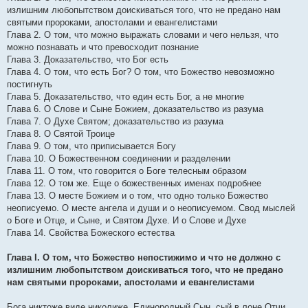
излишним любопытством доискиваться того, что не предано нам
святыми пророками, апостолами и евангелистами
Глава 2. О том, что можно выражать словами и чего нельзя, что
можно познавать и что превосходит познание
Глава 3. Доказательство, что Бог есть
Глава 4. О том, что есть Бог? О том, что Божество невозможно
постигнуть
Глава 5. Доказательство, что един есть Бог, а не многие
Глава 6. О Слове и Сыне Божием, доказательство из разума
Глава 7. О Духе Святом; доказательство из разума
Глава 8. О Святой Троице
Глава 9. О том, что приписывается Богу
Глава 10. О Божественном соединении и разделении
Глава 11. О том, что говорится о Боге телесным образом
Глава 12. О том же. Еще о божественных именах подробнее
Глава 13. О месте Божием и о том, что одно только Божество
неописуемо. О месте ангела и души и о неописуемом. Свод мыслей
о Боге и Отце, и Сыне, и Святом Духе. И о Слове и Духе
Глава 14. Свойства Божеского естества
Глава I. О том, что Божество непостижимо и что не должно с
излишним любопытством доискиваться того, что не предано
нам святыми пророками, апостолами и евангелистами
Бога никтоже виде николиже. Единородный Сын, сый в лоне Отчи,