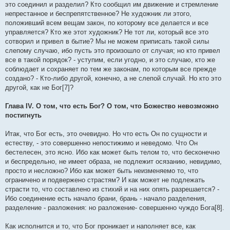
это соединил и разделил? Кто сообщил им движение и стремление
непрестанное и беспрепятственное? Не художник ли этого,
положивший всем вещам закон, по которому все делается и все
управляется? Кто же этот художник? Не тот ли, который все это
сотворил и привел в бытие? Мы не можем приписать такой силы
слепому случаю, ибо пусть это произошло от случая; но кто привел
все в такой порядок? - уступим, если угодно, и это случаю, кто же
соблюдает и сохраняет по тем же законам, по которым все прежде
создано? - Кто-либо другой, конечно, а не слепой случай. Но кто это
другой, как не Бог[7]?
Глава IV. О том, что есть Бог? О том, что Божество невозможно
постигнуть
Итак, что Бог есть, это очевидно. Но что есть Он по сущности и
естеству, - это совершенно непостижимо и неведомо. Что Он
бестелесен, это ясно. Ибо как может быть телом то, что бесконечно
и беспредельно, не имеет образа, не подлежит осязанию, невидимо,
просто и несложно? Ибо как может быть неизменяемо то, что
ограничено и подвержено страстям? И как может не подлежать
страсти то, что составлено из стихий и на них опять разрешается? -
Ибо соединение есть начало брани, брань - начало разделения,
разделение - разложения: но разложение- совершенно чуждо Бога[8].
Как исполнится и то, что Бог проникает и наполняет все, как