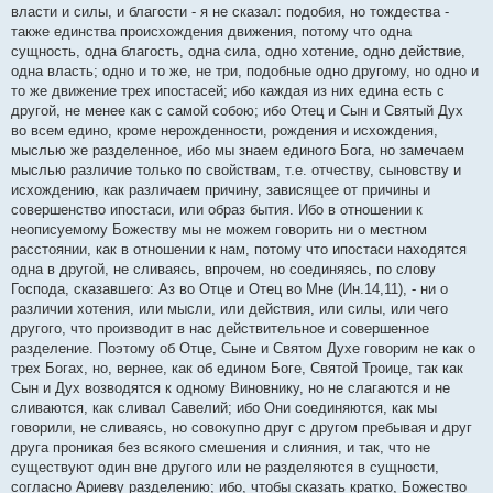
власти и силы, и благости - я не сказал: подобия, но тождества -
также единства происхождения движения, потому что одна
сущность, одна благость, одна сила, одно хотение, одно действие,
одна власть; одно и то же, не три, подобные одно другому, но одно и
то же движение трех ипостасей; ибо каждая из них едина есть с
другой, не менее как с самой собою; ибо Отец и Сын и Святый Дух
во всем едино, кроме нерожденности, рождения и исхождения,
мыслью же разделенное, ибо мы знаем единого Бога, но замечаем
мыслью различие только по свойствам, т.е. отчеству, сыновству и
исхождению, как различаем причину, зависящее от причины и
совершенство ипостаси, или образ бытия. Ибо в отношении к
неописуемому Божеству мы не можем говорить ни о местном
расстоянии, как в отношении к нам, потому что ипостаси находятся
одна в другой, не сливаясь, впрочем, но соединяясь, по слову
Господа, сказавшего: Аз во Отце и Отец во Мне (Ин.14,11), - ни о
различии хотения, или мысли, или действия, или силы, или чего
другого, что производит в нас действительное и совершенное
разделение. Поэтому об Отце, Сыне и Святом Духе говорим не как о
трех Богах, но, вернее, как об едином Боге, Святой Троице, так как
Сын и Дух возводятся к одному Виновнику, но не слагаются и не
сливаются, как сливал Савелий; ибо Они соединяются, как мы
говорили, не сливаясь, но совокупно друг с другом пребывая и друг
друга проникая без всякого смешения и слияния, и так, что не
существуют один вне другого или не разделяются в сущности,
согласно Ариеву разделению; ибо, чтобы сказать кратко, Божество