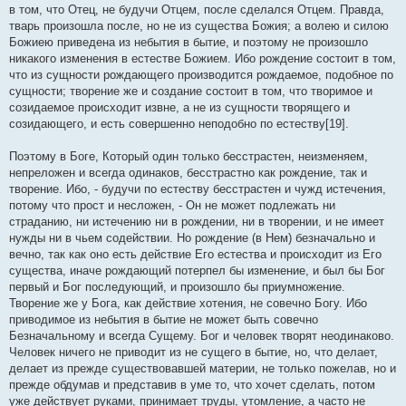
в том, что Отец, не будучи Отцем, после сделался Отцем. Правда,
тварь произошла после, но не из существа Божия; а волею и силою
Божиею приведена из небытия в бытие, и поэтому не произошло
никакого изменения в естестве Божием. Ибо рождение состоит в том,
что из сущности рождающего производится рождаемое, подобное по
сущности; творение же и создание состоит в том, что творимое и
созидаемое происходит извне, а не из сущности творящего и
созидающего, и есть совершенно неподобно по естеству[19].
Поэтому в Боге, Который один только бесстрастен, неизменяем,
непреложен и всегда одинаков, бесстрастно как рождение, так и
творение. Ибо, - будучи по естеству бесстрастен и чужд истечения,
потому что прост и несложен, - Он не может подлежать ни
страданию, ни истечению ни в рождении, ни в творении, и не имеет
нужды ни в чьем содействии. Но рождение (в Нем) безначально и
вечно, так как оно есть действие Его естества и происходит из Его
существа, иначе рождающий потерпел бы изменение, и был бы Бог
первый и Бог последующий, и произошло бы приумножение.
Творение же у Бога, как действие хотения, не совечно Богу. Ибо
приводимое из небытия в бытие не может быть совечно
Безначальному и всегда Сущему. Бог и человек творят неодинаково.
Человек ничего не приводит из не сущего в бытие, но, что делает,
делает из прежде существовавшей материи, не только пожелав, но и
прежде обдумав и представив в уме то, что хочет сделать, потом
уже действует руками, принимает труды, утомление, а часто не