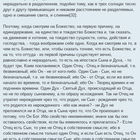
нераздельно в разделенном, подобно тому, как в трех солнцах тесно
друг к другу примыкающих и никаким расстоянием не разделяемых,
одно и смешение света, и слияние[32].
Поэтому, когда смотрим на Божество, на первую причину, на
единодержавие, на единство и тождество Божества и, так сказать,
на движение и хотение, на тождество сущности, силы, действия и
господства, - тогда воображаем себе одно. Когда же смотрим на то, в
чем есть Божество, или, чтобы сказать точнее, что есть Божество, и
на то, что оттуда - из первой причины существует вечно,
равнославно и нераздельно, то есть на ипостаси Сына и Духа, - то
будет три, Коим покланяемся. Один Отец - Отец и безначальный, т.е.
безвиновный; ибо Он - не от кого-либо. Один Сын - Сын, но не
безначальный, т.е. не безвиновный; ибо Он - от Отца; если же взять
начало во времени, то и безначальный; ибо Он - Творец времен и не
подчинен времени. Один Дух - Святый Дух, происходящий из Отца,
но не по образу сыновнему, а по образу исхождения. Так ни Отец не
утратил нерождения чрез то, что родил, ни Сын - рождения чрез то,
что родился из нерожденного - ибо как иначе? - ни Дух не
преложился ни в Отца, ни в Сына чрез то, что Он произошел и
потому, что Он Бог. Ибо свойство неизменяемо; иначе как бы оно
оставалось свойством, если бы изменялось и прелагалось? - Если
Отец есть Сын, то уже не Отец в собственном смысле; ибо в
собственном смысле только один Отец; и если Сын есть Отец, то Он
не есть в собственном смысле Сын; ибо один в собственном смысле