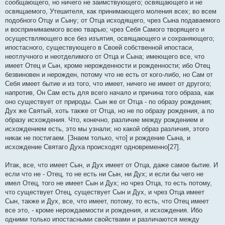
сообщающего, но ничего не заимствующего; освящающего и не
освящаемого, Утешителя, как принимающего моления всех; во всем
подобного Отцу и Сыну; от Отца исходящего, чрез Сына подаваемого
и воспринимаемого всею тварью; чрез Себя Самого творящего и
осуществляющего все без изъятия, освящающего и сохраняющего;
ипостасного, существующего в Своей собственной ипостаси,
неотлучного и неотделимого от Отца и Сына; имеющего все, что
имеет Отец и Сын, кроме нерожденности и рожденности; ибо Отец
безвиновен и нерожден, потому что не есть от кого-либо, но Сам от
Себя имеет бытие и из того, что имеет, ничего не имеет от другого;
напротив, Он Сам есть для всего начало и причина того образа, как
оно существует от природы. Сын же от Отца - по образу рождения;
Дух же Святый, хоть также от Отца, но не по образу рождения, а по
образу исхождения. Что, конечно, различие между рождением и
исхождением есть, это мы узнали; но какой образ различия, этого
никак не постигаем. [Знаем только, что] и рождение Сына, и
исхождение Святаго Духа происходят одновременно[27].
Итак, все, что имеет Сын, и Дух имеет от Отца, даже самое бытие. И
если что не - Отец, то не есть ни Сын, ни Дух; и если бы чего не
имел Отец, того не имеет Сын и Дух; но чрез Отца, то есть потому,
что существует Отец, существует Сын и Дух, и чрез Отца имеет
Сын, также и Дух, все, что имеет, потому, то есть, что Отец имеет
все это, - кроме нерождаемости и рождения, и исхождения. Ибо
одними только ипостасными свойствами и различаются между