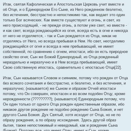
Итак, святая Кафолическая и Апостольская Церковь учит вместе и
об Отце, и о Единородном Его Сыне, из Него рожденном безлетно,
без истечения, бесстрастно и непостижимо так, как ведает это один
только Бог всяческих. Как вместе существуют и огонь, и свет, из
него происходящий, - не прежде огонь, а потом уже свет, но вместе -
и как свет, всегда рождающийся из огня, всегда есть в огне и никогда
от него не отделяется, - так и Сын рождается из Отца, никак не
отделяясь от Него, но всегда пребывая в Нем. Но свет, неотделимо
рождающийся от огня и всегда в нем пребывающий, не имеет
собственной, по сравнению с огнем, ипостаси, ибо он есть природное
свойство огня; Сын же Божий Единородный, из Отца рожденный
нераздельно и неразлучно и в Нем всегда пребывающий, имеет
Свою собственную ипостась, сравнительно с ипостасью Отца[22].
Итак, Сын называется Словом и сиянием, потому что рожден от Отца
без всякого сочетания и бесстрастно, и безлетно, и без истечения, и
неразлучно; (называется) же Сыном и образом Отчей ипостаси
потому, что Он совершен, ипостасен и во всем подобен Отцу, кроме
нерожденности (?????????); (называется) Единородным потому, что
Он один только от одного Отца рожден единственным образом, ибо
никакое другое рождение не подобно рождению Сына Божия, и нет
другого Сына Божия. Дух Святый, хотя исходит от Отца, но не по
образу рождения, а по образу исхождения. Здесь другой образ
бытия, также непостижимый и неведомый, как и рождение Сына
(Божия). Поэтому все, что имеет Отец, имеет и Сын, кроме