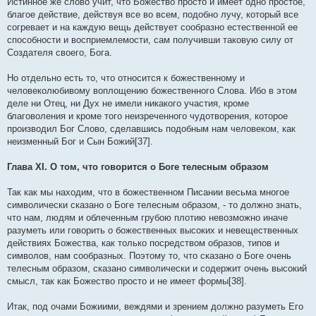
Истинное же слово учит, что Божество просто и имеет одно простое,
благое действие, действуя все во всем, подобно лучу, который все
согревает и на каждую вещь действует сообразно естественной ее
способности и восприемлемости, сам получивши таковую силу от
Создателя своего, Бога.
Но отдельно есть то, что относится к божественному и
человеколюбивому воплощению божественного Слова. Ибо в этом
деле ни Отец, ни Дух не имели никакого участия, кроме
благоволения и кроме того неизреченного чудотворения, которое
производил Бог Слово, сделавшись подобным нам человеком, как
неизменный Бог и Сын Божий[37].
Глава XI. О том, что говорится о Боге телесным образом
Так как мы находим, что в божественном Писании весьма многое
символически сказано о Боге телесным образом, - то должно знать,
что нам, людям и облеченным грубою плотию невозможно иначе
разуметь или говорить о божественных высоких и невещественных
действиях Божества, как только посредством образов, типов и
символов, нам сообразных. Поэтому то, что сказано о Боге очень
телесным образом, сказано символически и содержит очень высокий
смысл, так как Божество просто и не имеет формы[38].
Итак, под очами Божиими, веждями и зрением должно разуметь Его