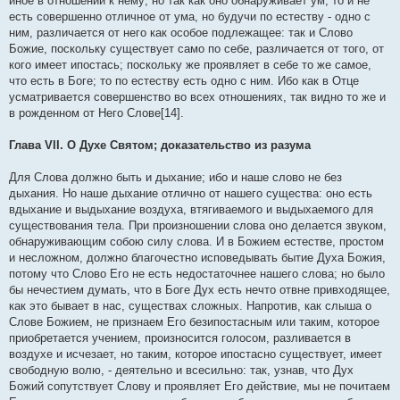
иное в отношении к нему; но так как оно обнаруживает ум, то и не
есть совершенно отличное от ума, но будучи по естеству - одно с
ним, различается от него как особое подлежащее: так и Слово
Божие, поскольку существует само по себе, различается от того, от
кого имеет ипостась; поскольку же проявляет в себе то же самое,
что есть в Боге; то по естеству есть одно с ним. Ибо как в Отце
усматривается совершенство во всех отношениях, так видно то же и
в рожденном от Него Слове[14].
Глава VII. О Духе Святом; доказательство из разума
Для Слова должно быть и дыхание; ибо и наше слово не без
дыхания. Но наше дыхание отлично от нашего существа: оно есть
вдыхание и выдыхание воздуха, втягиваемого и выдыхаемого для
существования тела. При произношении слова оно делается звуком,
обнаруживающим собою силу слова. И в Божием естестве, простом
и несложном, должно благочестно исповедывать бытие Духа Божия,
потому что Слово Его не есть недостаточнее нашего слова; но было
бы нечестием думать, что в Боге Дух есть нечто отвне привходящее,
как это бывает в нас, существах сложных. Напротив, как слыша о
Слове Божием, не признаем Его безипостасным или таким, которое
приобретается учением, произносится голосом, разливается в
воздухе и исчезает, но таким, которое ипостасно существует, имеет
свободную волю, - деятельно и всесильно: так, узнав, что Дух
Божий сопутствует Слову и проявляет Его действие, мы не почитаем