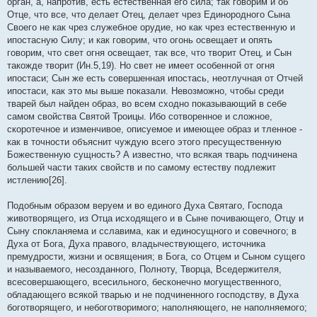
орган, а, напротив, есть естественная его сила; так говорим и об
Отце, что все, что делает Отец, делает чрез Единородного Сына
Своего не как чрез служебное орудие, но как чрез естественную и
ипостасную Силу; и как говорим, что огонь освещает и опять
говорим, что свет огня освещает, так все, что творит Отец, и Сын
такожде творит (Ин.5,19). Но свет не имеет особенной от огня
ипостаси; Сын же есть совершенная ипостась, неотлучная от Отчей
ипостаси, как это мы выше показали. Невозможно, чтобы среди
тварей был найден образ, во всем сходно показывающий в себе
самом свойства Святой Троицы. Ибо сотворенное и сложное,
скоротечное и изменчивое, описуемое и имеющее образ и тленное -
как в точности объяснит чуждую всего этого пресущественную
Божественную сущность? А известно, что всякая тварь подчинена
большей части таких свойств и по самому естеству подлежит
истлению[26].
Подобным образом веруем и во единого Духа Святаго, Господа
животворящего, из Отца исходящего и в Сыне почивающего, Отцу и
Сыну спокланяема и сславима, как и единосущного и совечного; в
Духа от Бога, Духа правого, владычествующего, источника
премудрости, жизни и освящения; в Бога, со Отцем и Сыном сущего
и называемого, несозданного, Полноту, Творца, Вседержителя,
всесовершающего, всесильного, бесконечно могущественного,
обладающего всякой тварью и не подчиненного господству, в Духа
боготворящего, и небоготворимого; наполняющего, не наполняемого;