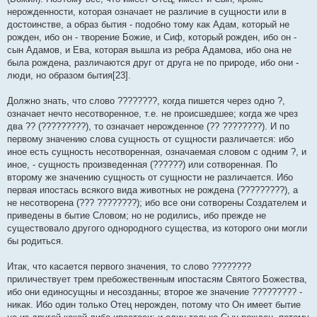
нерожденности, которая означает не различие в сущности или в
достоинстве, а образ бытия - подобно тому как Адам, который не
рожден, ибо он - творение Божие, и Сиф, который рожден, ибо он -
сын Адамов, и Ева, которая вышла из ребра Адамова, ибо она не
была рождена, различаются друг от друга не по природе, ибо они -
люди, но образом бытия[23].
Должно знать, что слово ????????, когда пишется через одно ?,
означает нечто несотворенное, т.е. не происшедшее; когда же чрез
два ?? (?????????), то означает нерожденное (?? ????????). И по
первому значению слова сущность от сущности различается: ибо
иное есть сущность несотворенная, означаемая словом с одним ?, и
иное, - сущность произведенная (??????) или сотворенная. По
второму же значению сущность от сущности не различается. Ибо
первая ипостась всякого вида животных не рождена (?????????), а
не несотворена (??? ????????); ибо все они сотворены Создателем и
приведены в бытие Словом; но не родились, ибо прежде не
существовало другого однородного существа, из которого они могли
бы родиться.
Итак, что касается первого значения, то слово ????????
приличествует трем пребожественным ипостасям Святого Божества,
ибо они единосущны и несозданны; второе же значение ????????? -
никак. Ибо один только Отец нерожден, потому что Он имеет бытие