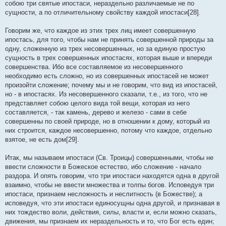
собою три святые ипостаси, нераздельно различаемые не по
сущности, а по отличительному свойству каждой ипостаси[28].
Говорим же, что каждое из этих трех лиц имеет совершенную
ипостась, для того, чтобы нам не принять совершенной природы за
одну, сложенную из трех несовершенных, но за единую простую
сущность в трех совершенных ипостасях, которая выше и впереди
совершенства. Ибо все составляемое из несовершенного
необходимо есть сложно, но из совершенных ипостасей не может
произойти сложение; почему мы и не говорим, что вид из ипостасей,
но - в ипостасях. Из несовершенного сказали, т.е., из того, что не
представляет собою целого вида той вещи, которая из него
составляется, - так камень, дерево и железо - сами в себе
совершенны по своей природе, но в отношении к дому, который из
них строится, каждое несовершенно, потому что каждое, отдельно
взятое, не есть дом[29].
Итак, мы называем ипостаси (Св. Троицы) совершенными, чтобы не
ввести сложности в Божеское естество, ибо сложение - начало
раздора. И опять говорим, что три ипостаси находятся одна в другой
взаимно, чтобы не ввести множества и толпы богов. Исповедуя три
ипостаси, признаем несложность и неслитность (в Божестве); а
исповедуя, что эти ипостаси единосущны одна другой, и признавая в
них тождество воли, действия, силы, власти и, если можно сказать,
движения, мы признаем их нераздельность и то, что Бог есть един;