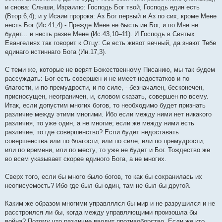
и снова: Слыши, Израилю: Господь Бог твой, Господь един есть
(Втор.6,4); и у Исаии пророка: Аз Бог первый и Аз по сих, кроме Мене
несть Бог (Ис.41,4) - Прежде Мене не бысть ин Бог, и по Мне не
будет... и несть разве Мене (Ис.43,10–11). И Господь в Святых
Евангелиях так говорит к Отцу: Се есть живот вечный, да знают Тебе
единаго истиннаго Бога (Ин.17,3).
С теми же, которые не верят Божественному Писанию, мы так будем
рассуждать: Бог есть совершен и не имеет недостатков и по
благости, и по премудрости, и по силе, - безначален, бесконечен,
присносущен, неограничен, и, словом сказать, совершен по всему.
Итак, если допустим многих богов, то необходимо будет признать
различие между этими многими. Ибо если между ними нет никакого
различия, то уже один, а не многие; если же между ними есть
различие, то где совершенство? Если будет недоставать
совершенства или по благости, или по силе, или по премудрости,
или по времени, или по месту, то уже не будет и Бог. Тождество же
во всем указывает скорее единого Бога, а не многих.
Сверх того, если бы много было богов, то как бы сохранилась их
неописуемость? Ибо где был бы один, там не был бы другой.
Каким же образом многими управлялся бы мир и не разрушился и не
расстроился ли бы, когда между управляющими произошла бы
война? Потому что различие вводит противоборство. Если же кто