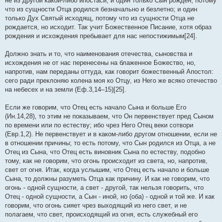
не из другой какой-либо ипостаси; и один только Сын рожден, потому
что из сущности Отца родился безначально и безлетно; и один
только Дух Святый исходящ, потому что из сущности Отца не
рождается, но исходит. Так учит Божественное Писание, хотя образ
рождения и исхождения пребывает для нас непостижимым[24].
Должно знать и то, что наименования отечества, сыновства и
исхождения не от нас перенесены на блаженное Божество, но,
напротив, нам переданы оттуда, как говорит божественный Апостол:
сего ради преклоняю колена моя ко Отцу, из Него же всяко отечество
на небесех и на земли (Еф.3,14–15)[25].
Если же говорим, что Отец есть начало Сына и больше Его
(Ин.14,28), то этим не показываем, что Он первенствует пред Сыном
по времени или по естеству; ибо чрез Него Отец веки сотвори
(Евр.1,2). Не первенствует и в каком-либо другом отношении, если не
в отношении причины; то есть потому, что Сын родился из Отца, а не
Отец из Сына, что Отец есть виновник Сына по естеству, подобно
тому, как не говорим, что огонь происходит из света, но, напротив,
свет от огня. Итак, когда услышим, что Отец есть начало и больше
Сына, то должны разуметь Отца как причину. И как не говорим, что
огонь - одной сущности, а свет - другой, так нельзя говорить, что
Отец - одной сущности, а Сын - иной, но (оба) - одной и той же. И как
говорим, что огонь сияет чрез выходящий из него свет, и не
полагаем, что свет, происходящий из огня, есть служебный его