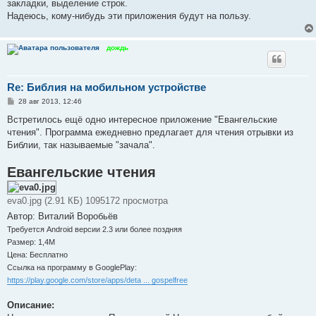
закладки, выделение строк.
Надеюсь, кому-нибудь эти приложения будут на пользу.
дождь
Re: Библия на мобильном устройстве
С
28 авг 2013, 12:46
о
о
Встретилось ещё одно интересное приложение "Евангельские
б
чтения". Программа ежедневно предлагает для чтения отрывки из
щ
е
Библии, так называемые "зачала".
н
и
Евангельские чтения
е
eva0.jpg (2.91 КБ) 1095172 просмотра
Автор: Виталий Воробьёв
Требуется Android версии 2.3 или более поздняя
Размер: 1,4M
Цена: Бесплатно
Ссылка на программу в GooglePlay:
https://play.google.com/store/apps/deta ... gospelfree
Описание: