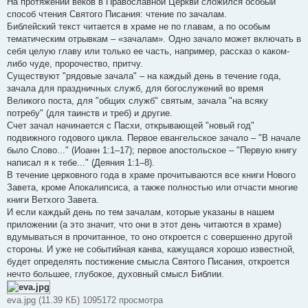
На протяжении веков в Православной Церкви сложился особый
способ чтения Святого Писания: чтение по зачалам.
Библейский текст читается в храме не по главам, а по особым
тематическим отрывкам – «зачалам». Одно зачало может включать в
себя целую главу или только ее часть, например, рассказ о каком-
либо чуде, пророчество, притчу.
Существуют "рядовые зачала" – на каждый день в течение года,
зачала для праздничных служб, для богослужений во время
Великого поста, для "общих служб" святым, зачала "на всяку
потребу" (для таинств и треб) и другие.
Счет зачал начинается с Пасхи, открывающей "новый год"
подвижного годового цикла. Первое евангельское зачало – "В начале
было Слово..." (Иоанн 1:1–17); первое апостольское – "Первую книгу
написал я к тебе..." (Деяния 1:1–8).
В течение церковного года в храме прочитываются все книги Нового
Завета, кроме Апокалипсиса, а также полностью или отчасти многие
книги Ветхого Завета.
И если каждый день по тем зачалам, которые указаны в нашем
приложении (а это значит, что они в этот день читаются в храме)
вдумываться в прочитанное, то оно откроется с совершенно другой
стороны. И уже не событийная канва, кажущаяся хорошо известной,
будет определять постижение смысла Святого Писания, откроется
нечто большее, глубокое, духовный смысл Библии.
eva.jpg (11.39 КБ) 1095172 просмотра