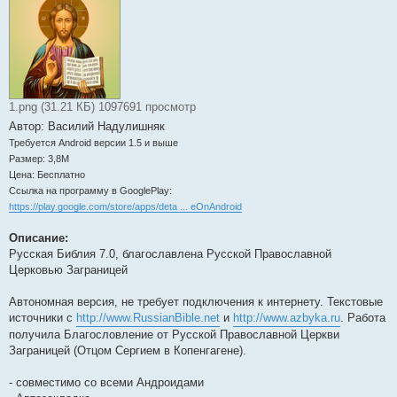
1.png (31.21 КБ) 1097691 просмотр
Автор: Василий Надулишняк
Требуется Android версии 1.5 и выше
Размер: 3,8M
Цена: Бесплатно
Ссылка на программу в GooglePlay:
https://play.google.com/store/apps/deta ... eOnAndroid
Описание:
Русская Библия 7.0, благославлена Русской Православной
Церковью Заграницей
Автономная версия, не требует подключения к интернету. Текстовые
источники с
http://www.RussianBible.net
и
http://www.azbyka.ru
. Работа
получила Благословление от Русской Православной Церкви
Заграницей (Отцом Сергием в Копенгагене).
- совместимо со всеми Андроидами