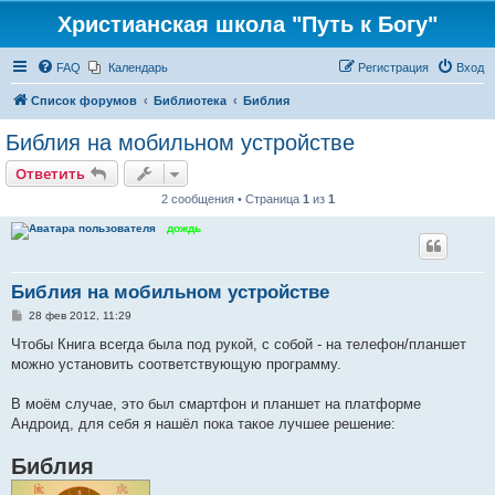
Христианская школа "Путь к Богу"
FAQ
Календарь
Регистрация
Вход
Список форумов
Библиотека
Библия
Библия на мобильном устройстве
Ответить
2 сообщения • Страница
1
из
1
дождь
Библия на мобильном устройстве
С
28 фев 2012, 11:29
о
о
Чтобы Книга всегда была под рукой, с собой - на телефон/планшет
б
можно установить соответствующую программу.
щ
е
н
В моём случае, это был смартфон и планшет на платформе
и
е
Андроид, для себя я нашёл пока такое лучшее решение:
Библия