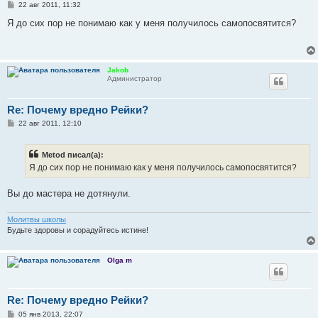
С
22 авг 2011, 11:32
о
о
Я до сих пор не понимаю как у меня получилось самопосвятится?
б
щ
е
н
и
Jakob
е
Администратор
Re: Почему вредно Рейки?
С
22 авг 2011, 12:10
о
о
б
Metod писал(а):
щ
е
Я до сих пор не понимаю как у меня получилось самопосвятится?
н
и
е
Вы до мастера не дотянули.
Молитвы школы
Будьте здоровы и сорадуйтесь истине!
Olga m
Re: Почему вредно Рейки?
С
05 янв 2013, 22:07