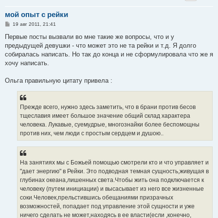
мой опыт с рейки
С
19 авг 2011, 21:41
о
о
Первые посты вызвали во мне такие же вопросы, что и у
б
предыдущей девушки - что может это не та рейки и т.д. Я долго
щ
е
собиралась написать. Но так до конца и не сформулировала что же я
н
хочу написать.
и
е
Ольга правильную цитату привела :
Прежде всего, нужно здесь заметить, что в брани против бесов
тщеславия имеет большое значение общий склад характера
человека. Лукавые, суемудрые, многознайки более беспомощны
против них, чем люди с простым сердцем и душою..
На занятиях мы с Божьей помощью смотрели кто и что управляет и
"дает энергию" в Рейки. Это подводная темная сущность,живущая в
глубинах океана,лишенных света.Чтобы жить она подключается к
человеку (путем инициации) и высасывает из него все жизненные
соки.Человек,прельстившись обещаниями призрачных
возможностей, попадает под управление этой сущности и уже
ничего сделать не может,находясь в ее власти(если ,конечно,