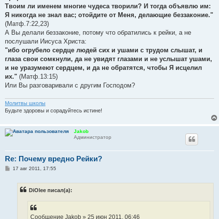
Твоим ли именем многие чудеса творили? И тогда объявлю им:
Я никогда не знал вас; отойдите от Меня, делающие беззаконие."
(Матф.7:22,23)
А Вы делали беззаконие, потому что обратились к рейки, а не
послушали Иисуса Христа:
"ибо огрубело сердце людей сих и ушами с трудом слышат, и
глаза свои сомкнули, да не увидят глазами и не услышат ушами,
и не уразумеют сердцем, и да не обратятся, чтобы Я исцелил
их."
(Матф.13:15)
Или Вы разговаривали с другим Господом?
Молитвы школы
Будьте здоровы и сорадуйтесь истине!
Jakob
Администратор
Re: Почему вредно Рейки?
С
17 авг 2011, 17:55
о
о
б
DiOlee писал(а):
щ
е
н
и
е
Сообщение Jakob » 25 июн 2011, 06:46