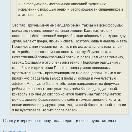
А на форумах рейкистов много описаний "чудесных"
исцелений с помощью рейки и беспомощности священников в
этих вопросах.
Это так. Причем меня не смущало рейки, так как на всех форумах
рейки идут очень положительные эмоции. Кажется, что они
наполнены божественной энергией, люди общаясь благодарят друг
друга, желают добра, любви и света. Поэтому, когда я начала читать
Правило, а мне указали на то, что я не должна использовать при
этом рейки, я никак не могла понять почему. Я чувствовала
божественный положительный поток.
И поток шел через темечко,
сверху. Ощущала я это очень явственно.
Подобные ощущения у
меня были и при чтении Правила, когда у меня появилась
чувствительность к происходящим во мне процессам. Рейки я не
практикую. Я сделала выбор в пользу Господа и уже чувствую
эффект. Мне нужно было, чтобы меня направляли, на форумах
рейки я не нашла такого учителя, чтобы был индивидуальный
контроль. Но мне до сих пор хочется понять, как так получается:
мои ощущения божественного в себе и темная энергия? Кстати,
после инициации у другого учителя, никакой божественной энергии
я не чувствовала. Только после первой.
Сверху и кирпич на голову тела падает, и очень чувствительно...
Молитвы школы