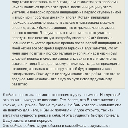
могу точно восстановить события, но мне кажется, что проблемы
начали валиться где-то в это время: после инициации у этого
учителя. Я повторно прошла инициацию на первую ступень зимой
и зимой мои проблемы достигли апогея. Кстати, инициация
проходила довольно тяжело, в смысле я чувствовала тяжелую
энергию, в руках было ощущение, что открылись черные дыры,
словно в космос. Я задумалась о том, не мог ли этот учитель
передать мне негативную настройку вместо рейки? Довольно
большое количество времени прошло после первой инициации и в
моей жизни всё это время царила гармония, муж заметил, что от
меня идет позитив и положительная энергия. У нас в жизни был
сложный период в качестве выплаты кредита и я считаю, что мы
выстояли тогда благодаря моему оптимизму - когда он приходил в
отчаяние, я вселяла в него веру, что всё будет хорошо и так и
складывалось. Почему я и не задумывалась, что рейки - это что-то
вредное. Мне казалось, что я иду по пути к своему духовному
развитию.
Любая энергетика прямого отношения к духу не имеет. Но лукавый
это понять никогда не позволит. Тем более, что Вы уже висели на
крючке, и в церковь Вас не пускали. Но Вам хотелось больших сил,
не понятно для чего, и Вы их получили. И уже открыто, так как
впустили сущность рейки в себя.
И эта сущность быстро привела
Вашу жизнь в свой порядок.
Это сейчас рейкисты для обмана и самообмана выдумывают