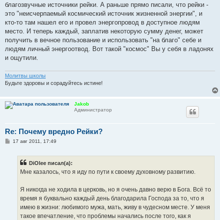
благозвучные источники рейки. А раньше прямо писали, что рейки -
это "неисчерпаемый космический источник жизненной энергии", и
кто-то там нашел его и провел энергопровод в доступное людям
место. И теперь каждый, заплатив некоторую сумму денег, может
получить в вечное пользование и использовать "на благо" себе и
людям личный энергоотвод. Вот такой "космос" Вы у себя в ладонях
и ощутили.
Молитвы школы
Будьте здоровы и сорадуйтесь истине!
Jakob
Администратор
Re: Почему вредно Рейки?
С
17 авг 2011, 17:49
о
о
б
DiOlee писал(а):
щ
е
Мне казалось, что я иду по пути к своему духовному развитию.
н
и
е
Я никогда не ходила в церковь, но я очень давно верю в Бога. Всё то
время я буквально каждый день благодарила Господа за то, что я
имею в жизни: любимого мужа, мать, живу в чудесном месте. У меня
такое впечатление, что проблемы начались после того, как я