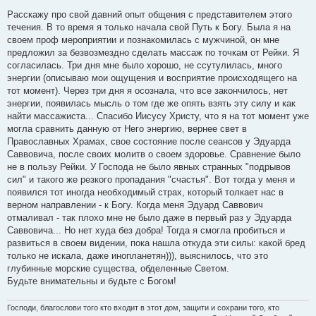
о
о
Расскажу про свой давний опыт общения с представителем этого
б
течения. В то время я только начала свой Путь к Богу. Была я на
щ
е
своем проф мероприятии и познакомилась с мужчиной, он мне
н
предложил за безвозмездно сделать массаж по точкам от Рейки. Я
и
е
согласилась. Три дня мне было хорошо, не ссутулилась, много
энергии (описываю мои ощущения и восприятие происходящего на
тот момент). Через три дня я осознала, что все закончилось, нет
энергии, появилась мысль о том где же опять взять эту силу и как
найти массажиста... Спасибо Иисусу Христу, что я на тот момент уже
могла сравнить данную от Него энергию, вернее свет в
Православных Храмах, свое состояние после сеансов у Эдуарда
Саввовича, после своих молитв о своем здоровье. Сравнение было
не в пользу Рейки. У Господа не было явных странных "подрывов
сил" и такого же резкого пропадания "счастья". Вот тогда у меня и
появился тот иногда необходимый страх, который толкает нас в
верном направлении - к Богу. Когда меня Эдуард Саввович
отмаливал - так плохо мне не было даже в первый раз у Эдуарда
Саввовича... Но нет худа без добра! Тогда я смогла пробиться и
развиться в своем видении, пока нашла откуда эти силы: какой бред
только не искала, даже инопланетян))), выяснилось, что это
глубинные морские существа, обделенные Светом.
Будьте внимательны и будьте с Богом!
Господи, благослови того кто входит в этот дом, защити и сохрани того, кто