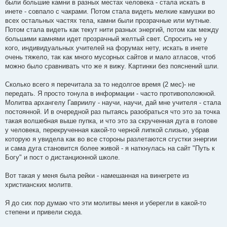
были большие камни в разных местах человека - стала искать в
инете - совпало с чакрами. Потом стала видеть мелкие камушки во
всех остальных частях тела, камни были прозрачные или мутные.
Потом стала видеть как текут нити разных энергий, потом как между
большими камнями идет прозрачный желтый свет. Спросить не у
кого, индивидуальных учителей на форумах нету, искать в инете
очень тяжело, так как много мусорных сайтов и мало атласов, чтоб
можно было сравнивать что же я вижу. Картинки без пояснений шли.
Сколько всего я перечитала за то недолгое время (2 мес)- не
передать. Я просто тонула в информации - часто противоположной.
Молитва архангелу Гавриилу - научи, научи, дай мне учителя - стала
постоянной. И в очередной раз пытаясь разобраться что это за точка
такая волшебная выше пупка, и что это за скрученная дуга в голове
у человека, перекрученная какой-то черной липкой слизью, убрав
которую я увидела как во все стороны разлетаются сгустки энергии
и сама дуга становится более живой - я наткнулась на сайт "Путь к
Богу" и пост о дистанционной школе.
Вот такая у меня была рейки - намешанная на винегрете из
христианских молитв.
Я до сих пор думаю что эти молитвы меня и уберегли в какой-то
степени и привели сюда.