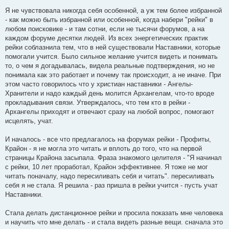
Я не чувствовала никогда себя особенной, а уж тем более избранной
- как можно быть избранной или особенной, когда набери "рейки" в
любом поисковике - и там сотни, если не тысячи форумов, а на
каждом форуме десятки людей. Из всех энергетических практик
рейки соблазнила тем, что в ней существовали Наставники, которые
помогали учится. Было сильное желание учится видеть и понимать
то, о чем я догадывалась, видела реальные подтверждения, но не
понимала как это работает и почему так происходит, а не иначе. При
этом часто говорилось что у христиан наставники - Ангелы-
Хранители и надо каждый день молится Архангелам, что-то вроде
прокладывания связи. Утверждалось, что тем кто в рейки -
Архангелы приходят и отвечают сразу на любой вопрос, помогают
исцелять, учат.
И началось - все что предлагалось на форумах рейки - Профиты,
Крайон - я не могла это читать и вплоть до того, что на первой
страницы Крайона засыпала. Фраза знакомого целителя - "Я начинал
с рейки, 10 лет проработал, Крайон эффективнее. Я тоже не мог
читать поначалу, надо пересиливать себя и читать". пересиливать
себя я не стала. Я решила - раз пришла в рейки учится - пусть учат
Наставники.
Стала делать дистанционное рейки и просила показать мне человека
и научить что мне делать - и стала видеть разные вещи. сначала это