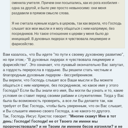
сменила учителя. Причем они посыпались, как из рога изобилия -
одна за другой, и было уже просто невыносимо: они меня
раздавили в прямом смысле слова.
Я не считала нужным ходить в церковь, так как верила, что Господь
слышит все мои мысли и я могу общаться с ним напрямую, без
посредников. Но такое отношение к церкви у меня было до
инициаций. В духовных лидерах я чувствовала лицемерие и
фарисейство.
Вам казалось, что Вы идете "по пути к своему духовному развитию",
но при этом,- "В духовных лидерах я чувствовала лицемерие и
фарисейство". Это означает, что лукавый окончательно Вас запутал,
а гордость переросла в гордыню. Вы решили стать честным и
благородным духовным лидером - бессребреником.
Вы верили, что Господь слышит все Ваши мысли и Вы можете
общаться с ним напрямую, без посредников, но какое имя у этого
Господа? Если бы Вы знали его имя, Вы могли бы узнать и то, какие
условия он ставит перед своими рабами и служителями. Тогда у Вас
была бы возможность проверить, а все ли Вы делаете так, как
требует от Вас Господь, чтобы быть уверенным, что он Вас слышит,
и Вы слышите именно своего Господа, а не какого-то другого.
Так, Господь Иисус Христос говорит:
"Многие скажут Мне в тот
день: Господи! Господи! не от Твоего ли имени мы
пророчествовали? и не Твоим ли именем бесов изгоняли? и не