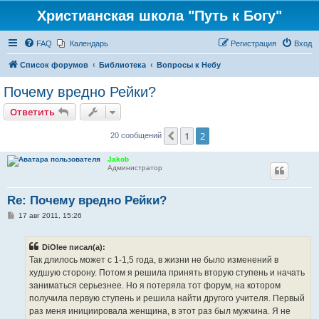
Христианская школа "Путь к Богу"
FAQ
Календарь
Регистрация
Вход
Список форумов
Библиотека
Вопросы к Небу
Почему вредно Рейки?
Ответить
1
2
Пред.
20 сообщений
Jakob
Администратор
Re: Почему вредно Рейки?
С
17 авг 2011, 15:26
о
о
б
DiOlee писал(а):
щ
е
Так длилось может с 1-1,5 года, в жизни не было изменений в
н
худшую сторону. Потом я решила принять вторую ступень и начать
и
е
заниматься серьезнее. Но я потеряла тот форум, на котором
получила первую ступень и решила найти другого учителя. Первый
раз меня инициировала женщина, в этот раз был мужчина. Я не