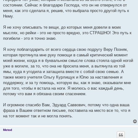
состоянии. Сейчас я благодарю Господа, что он не отвернулся от
меня, как это сделала я, решив, что выбрала просто другой путь к
Нему.
Я не хочу описывать те вещи, до которых меня довели в моих
мыслях, но рейки - это не просто вредно, это СТРАШНО! Это путь к
погибели - это я точно знаю.
Я хочу поблагодарить от всего сердца свою подругу Веру Позняк,
которая протянула мне руку помощи в самый критический момент
моей жизни, когда я в буквальном смысле слова стояла одной ногой
уже в могиле, за то, что она не бросила меня, а вытянула из той
ямы, куда я угодила и затащила вместе с собой свою семью. А
также моего учителя Ольгу Курлищук и Юлю за наставления и
поддержку, и за ту помощь, которую вы, как я знаю, оказывали мне
для того, чтобы я встала на ноги. Я молюсь о вас каждый день,
потому что вам я обязана своим спасением.
И огромное спасибо Вам, Эдуард Саввович, потому что одна ваша
фраза в Вашем ответном письме, поставила на место все то, что я
на тот момент так и не могла понять.
Metod