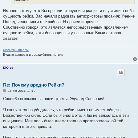
Именно потому, что Вы прошли вторую инициацию и впустили в себя
сущность рейки, Вас начали радовать антихристовы писания: Учение
Плеяд, ченнелинги от Крайона. И прочее и прочее...
Собственно говоря, это является непосредственным проявлением
сущности рейки, хотя бесовщины и у названных Вами авторов
хватает.
Молитвы школы
Будьте здоровы и сорадуйтесь истине!
DiOlee
Re: Почему вредно Рейки?
С
18 авг 2011, 17:10
о
о
Спасибо огромное за ваши ответы, Эдуард Саввович!
б
щ
е
Я окончательно убедилась, что рейки ничего не имеет общего к
н
Божественной силе. Если бы я знала это, я бы не ввязалась в эти
и
е
инициации. Моя цель была диаметрально противоположной той, к
которой я в итоге пришла.
Передать тот ужас, который я испытала из-за всего этого, я не в