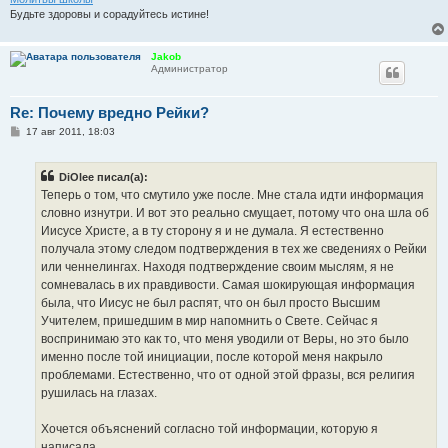
Будьте здоровы и сорадуйтесь истине!
Jakob
Администратор
Re: Почему вредно Рейки?
С
17 авг 2011, 18:03
о
о
б
DiOlee писал(а):
щ
е
Теперь о том, что смутило уже после. Мне стала идти информация
н
словно изнутри. И вот это реально смущает, потому что она шла об
и
е
Иисусе Христе, а в ту сторону я и не думала. Я естественно
получала этому следом подтверждения в тех же сведениях о Рейки
или ченнелингах. Находя подтверждение своим мыслям, я не
сомневалась в их правдивости. Самая шокирующая информация
была, что Иисус не был распят, что он был просто Высшим
Учителем, пришедшим в мир напомнить о Свете. Сейчас я
воспринимаю это как то, что меня уводили от Веры, но это было
именно после той инициации, после которой меня накрыло
проблемами. Естественно, что от одной этой фразы, вся религия
рушилась на глазах.
Хочется объяснений согласно той информации, которую я
написала.