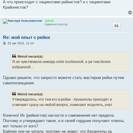
А что происходит с пациентами рейкистов? и с пациентами
Крайонистов?
Jakob
Администратор
Re: мой опыт с рейки
С
22 авг 2011, 11:13
о
о
б
Metod писал(а):
щ
е
Я не чувствовала никогда себя особенной, а уж тем более
н
избранной...
и
е
Однако решили, что запросто можете стать мастером рейки путем
самопосвящения.
Metod писал(а):
Утверждалось, что тем кто в рейки - Архангелы приходят и
отвечают сразу на любой вопрос, помогают исцелять, учат.
Конечно! Их (рейкистов) наглости и самомнения нет предела.
Поэтому и утверждают такое, и в своей гордыне получают ответы,
вот только от кого?
Библию они не читали, поэтому не знают, что Архангелы за