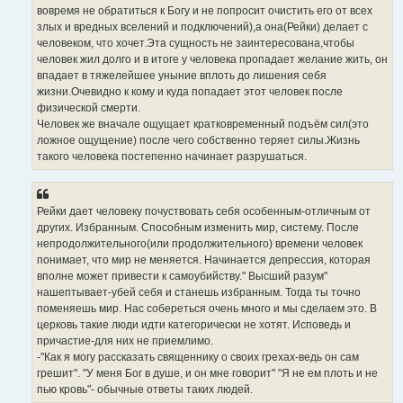
вовремя не обратиться к Богу и не попросит очистить его от всех
злых и вредных вселений и подключений),а она(Рейки) делает с
человеком, что хочет.Эта сущность не заинтересована,чтобы
человек жил долго и в итоге у человека пропадает желание жить, он
впадает в тяжелейшее уныние вплоть до лишения себя
жизни.Очевидно к кому и куда попадает этот человек после
физической смерти.
Человек же вначале ощущает кратковременный подъём сил(это
ложное ощущение) после чего собственно теряет силы.Жизнь
такого человека постепенно начинает разрушаться.
Рейки дает человеку почуствовать себя особенным-отличным от
других. Избранным. Способным изменить мир, систему. После
непродолжительного(или продолжительного) времени человек
понимает, что мир не меняется. Начинается депрессия, которая
вполне может привести к самоубийству." Высший разум"
нашептывает-убей себя и станешь избранным. Тогда ты точно
поменяешь мир. Нас собереться очень много и мы сделаем это. В
церковь такие люди идти категорически не хотят. Исповедь и
причастие-для них не приемлимо.
-"Как я могу рассказать священнику о своих грехах-ведь он сам
грешит". "У меня Бог в душе, и он мне говорит" "Я не ем плоть и не
пью кровь"- обычные ответы таких людей.