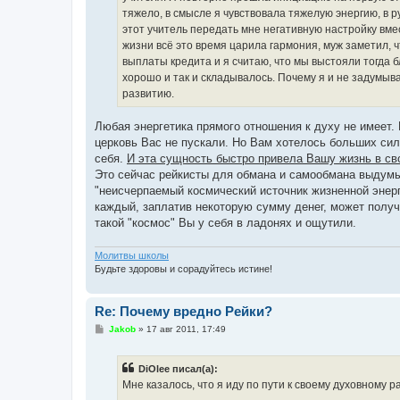
тяжело, в смысле я чувствовала тяжелую энергию, в р
этот учитель передать мне негативную настройку вм
жизни всё это время царила гармония, муж заметил, ч
выплаты кредита и я считаю, что мы выстояли тогда бл
хорошо и так и складывалось. Почему я и не задумывал
развитию.
Любая энергетика прямого отношения к духу не имеет. 
церковь Вас не пускали. Но Вам хотелось больших сил,
себя.
И эта сущность быстро привела Вашу жизнь в св
Это сейчас рейкисты для обмана и самообмана выдумыв
"неисчерпаемый космический источник жизненной энерги
каждый, заплатив некоторую сумму денег, может получ
такой "космос" Вы у себя в ладонях и ощутили.
Молитвы школы
Будьте здоровы и сорадуйтесь истине!
Re: Почему вредно Рейки?
С
Jakob
»
17 авг 2011, 17:49
о
о
б
DiOlee писал(а):
щ
е
Мне казалось, что я иду по пути к своему духовному р
н