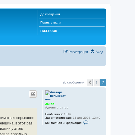
До крещения
Первые шаги
FACEBOOK
Регистрация
Вход
1
2
Пред.
20 сообщений
Jakob
Администратор
Сообщения:
1316
аниматься серьезнее.
Зарегистрирован:
23 апр 2008, 13:49
К
Контактная информация:
енщина, в этот раз
о
н
иации у этого
т
ходила довольно