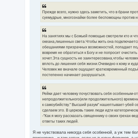
Прежде всего, нужно здесь заметить, что в брани пр
суемудрые, многознайки более беспомощны против ни
На занятиях мы с Божьей помощью смотрели кто и что
океана,лишенных света.Чтобы жить она подключается
обещаниями призрачных возможностей, попадает под у
вовремя не обратиться к Богу и не попросит очистить
хочет.Эта сущность не заинтересована,чтобы человек
вплоть до лишения себя жизни.Очевидно к кому и куд
Человек же вначале ощущает кратковременный подъём
постепенно начинает разрушаться.
Рейки дает человеку почуствовать себя особенным-о
непродолжительного(или продолжительного) времени 
к самоубийству." Высший разум" нашептывает-убей с
сделаем это. В церковь такие люди идти категорическ
-"Как я могу рассказать священнику о своих грехах-вед
ответы таких людей.
Я не чувствовала никогда себя особенной, а уж тем бо
поисковике - и там сотни, если не тысячи форумов, а 