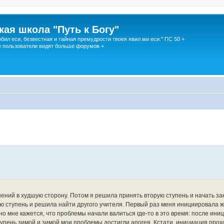
кая школа "Путь к Богу"
юбил еси, безвестная и тайная премудрости твоея явил ми еси." ПС 50 +
 пользователи видят больше форумов +
енений в худшую сторону. Потом я решила принять вторую ступень и начать з
ю ступень и решила найти другого учителя. Первый раз меня инициировала ж
но мне кажется, что проблемы начали валиться где-то в это время: после иниц
упень зимой и зимой мои проблемы достигли апогея. Кстати, инициация про