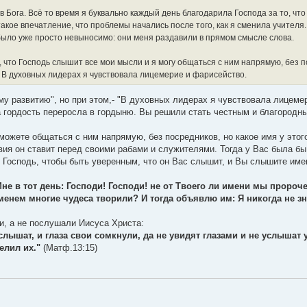
 в Бога. Всё то время я буквально каждый день благодарила Господа за то, что
такое впечатление, что проблемы начались после того, как я сменила учителя
и было уже просто невыносимо: они меня раздавили в прямом смысле слова.
а, что Господь слышит все мои мысли и я могу общаться с ним напрямую, без 
 В духовных лидерах я чувствовала лицемерие и фарисейство.
му развитию", но при этом,- "В духовных лидерах я чувствовала лицеме
 а гордость переросла в гордыню. Вы решили стать честным и благород
ожете общаться с ним напрямую, без посредников, но какое имя у этог
овия он ставит перед своими рабами и служителями. Тогда у Вас была б
ас Господь, чтобы быть уверенным, что он Вас слышит, и Вы слышите име
не в тот день: Господи! Господи! не от Твоего ли имени мы пророч
енем многие чудеса творили? И тогда объявлю им: Я никогда не зн
и, а не послушали Иисуса Христа:
лышат, и глаза свои сомкнули, да не увидят глазами и не услышат 
елил их."
(Матф.13:15)