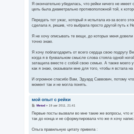
е
Я окончательно убедилась, что рейки ничего не имеет 
н
цель была диаметрально противоположной той, к котор
и
е
Передать тот ужас, который я испытала из-за всего это
сделала я, решив, что выбрала просто другой путь к Н
Я не хочу описывать те вещи, до которых меня довели 
точно знаю.
Я хочу поблагодарить от всего сердца свою подругу В
когда я в буквальном смысле слова стояла одной ногой 
затащила вместе с собой свою семью. А также моего у
как я знаю, оказывали мне для того, чтобы я встала н
И огромное спасибо Вам, Эдуард Саввович, потому что 
момент так и не могла понять.
мой опыт с рейки
С
Metod
»
19 авг 2011, 21:41
о
о
Первые посты вызвали во мне такие же вопросы, что и 
б
так до конца и не сформулировала что же я хочу напис
щ
е
н
Ольга правильную цитату привела :
и
е