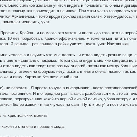
тся. Было сильное желание учится видеть и понимать то, о чем я догад
ает и почему так происходит, а не иначе. При этом часто говорилось что
ится Архангелам, что-то вроде прокладывания связи. Утверждалось, что
, помогают исцелять, учат.
Профиты, Крайон - я не могла это читать и вплоть до того, что на перв
йки, 10 лет проработал, Крайон эффективнее. Я тоже не мог читать пона
тала. Я решила - раз пришла в рейки учится - пусть учат Наставники.
мне человека и научить что мне делать - и стала видеть разные вещи. 
ь в инете - совпало с чакрами. Потом стала видеть мелкие камушки во 
м стала видеть как текут нити разных энергий, потом как между больши
альных учителей на форумах нету, искать в инете очень тяжело, так ка
о же я вижу. Картинки без пояснений шли.
ес)- не передать. Я просто тонула в информации - часто противоположно
стала постоянной. И в очередной раз пытаясь разобраться что это за точ
еловека, перекрученная какой-то черной липкой слизью, убрав которую я 
вится более живой - я наткнулась на сайт "Путь к Богу" и пост о диста
е из христианских молитв.
 какой-то степени и привели сюда.