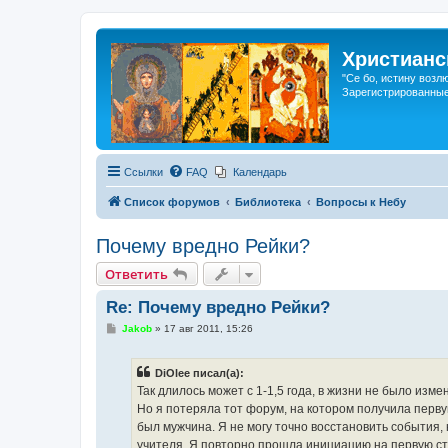
Христианс
"Се бо, истину возл
Зарегистрированные
Ссылки
FAQ
Календарь
Список форумов
Библиотека
Вопросы к Небу
Почему вредно Рейки?
Ответить
Re: Почему вредно Рейки?
С
Jakob
»
17 авг 2011, 15:26
о
о
б
DiOlee писал(а):
щ
е
Так длилось может с 1-1,5 года, в жизни не было изм
н
Но я потеряла тот форум, на котором получила перву
и
е
был мужчина. Я не могу точно восстановить события, 
учителя. Я повторно прошла инициацию на первую ст