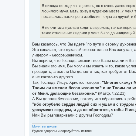
и
е
Я никогда не ходила в церковь, но я очень давно верю
любимого мужа, мать, живу в чудесном месте. У меня 
посыпались, как из рога изобилия - одна за другой, 
Я не считала нужным ходить в церковь, так как верил
такое отношение к церкви у меня было до инициаций.
Вам казалось, что Вы идете "по пути к своему духовно
Это означает, что лукавый окончательно Вас запутал,
лидером - бессребреником.
Вы верили, что Господь слышит все Ваши мысли и Вы м
Вы знали его имя, Вы могли бы узнать и то, какие усл
проверить, а все ли Вы делаете так, как требует от В
а не какого-то другого.
Так, Господь Иисус Христос говорит:
"Многие скажут М
Твоим ли именем бесов изгоняли? и не Твоим ли им
от Меня, делающие беззаконие."
(Матф.7:22,23)
А Вы делали беззаконие, потому что обратились к рейк
"ибо огрубело сердце людей сих и ушами с трудом с
уразумеют сердцем, и да не обратятся, чтобы Я исц
Или Вы разговаривали с другим Господом?
Молитвы школы
Будьте здоровы и сорадуйтесь истине!