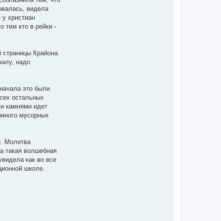
ывалась, видела
 у христиан
 тем кто в рейки -
ой страницы Крайона
чалу, надо
сначала это были
всех остальных
ми камнями идет
к много мусорных
й. Молитва
ка такая волшебная
увидела как во все
нционной школе.