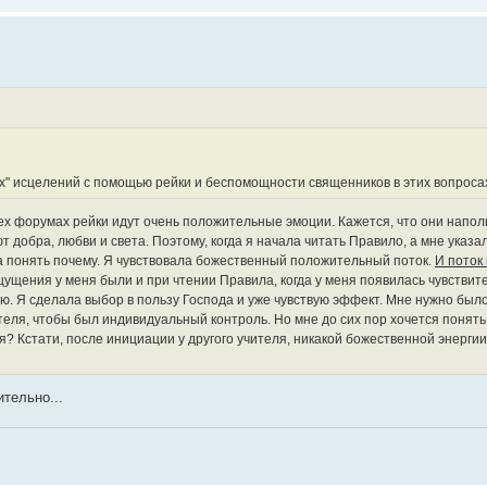
х" исцелений с помощью рейки и беспомощности священников в этих вопроса
всех форумах рейки идут очень положительные эмоции. Кажется, что они нап
 добра, любви и света. Поэтому, когда я начала читать Правило, а мне указали
ла понять почему. Я чувствовала божественный положительный поток.
И поток
щения у меня были и при чтении Правила, когда у меня появилась чувствите
ю. Я сделала выбор в пользу Господа и уже чувствую эффект. Мне нужно был
еля, чтобы был индивидуальный контроль. Но мне до сих пор хочется понять, 
? Кстати, после инициации у другого учителя, никакой божественной энергии 
ительно...