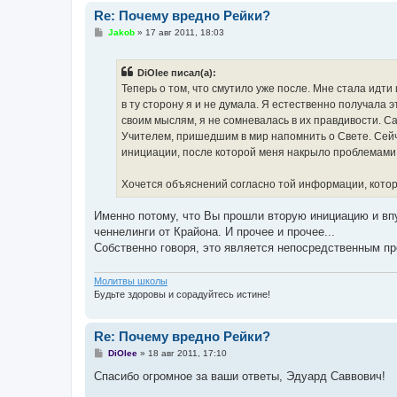
Re: Почему вредно Рейки?
С
Jakob
»
17 авг 2011, 18:03
о
о
б
DiOlee писал(а):
щ
е
Теперь о том, что смутило уже после. Мне стала идти
н
в ту сторону я и не думала. Я естественно получала
и
е
своим мыслям, я не сомневалась в их правдивости. 
Учителем, пришедшим в мир напомнить о Свете. Сейча
инициации, после которой меня накрыло проблемами. 
Хочется объяснений согласно той информации, котор
Именно потому, что Вы прошли вторую инициацию и впу
ченнелинги от Крайона. И прочее и прочее...
Собственно говоря, это является непосредственным пр
Молитвы школы
Будьте здоровы и сорадуйтесь истине!
Re: Почему вредно Рейки?
С
DiOlee
»
18 авг 2011, 17:10
о
о
Спасибо огромное за ваши ответы, Эдуард Саввович!
б
щ