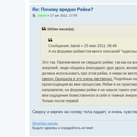
Re: Почему вредно Рейки?
С
Jakob
»
17 авг 2011, 17:55
о
о
б
DiOlee писал(а):
щ
е
н
и
е
Сообщение Jakob » 25 июн 2011, 06:46
А на форумах рейкистов много описаний "чудесны
Это так. Причем меня не смущало рейки, так как на 
энергией, люди общаясь благодарят друг друга, желают
должна использовать при этом рейки, я никак не мог
сверху. Ощущала я это очень явственно.
Подобные ощу
происходящим во мне процессам. Рейки я не практику
направляли, на форумах рейки я не нашла такого учит
мои ощущения божественного в себе и темная энергия
Только после первой.
Сверху и кирпич на голову тела падает, и очень чувств
Молитвы школы
Будьте здоровы и сорадуйтесь истине!