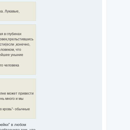
т
а
н
ч
а
а
а. Лукавые,
я
л
и
у
н
ф
о
р
м
я в глубинах
а
ц
ловек,прельстившись
и
ти(если ,конечно,
я
п
еловеком, что
о
лейшее уныние
л
ь
з
го человека
о
в
а
т
е
л
я
M
олне может привести
e
t
ень много и мы
o
d
ью кровь"- обычные
рейки" в любом
соблазнила тем, что