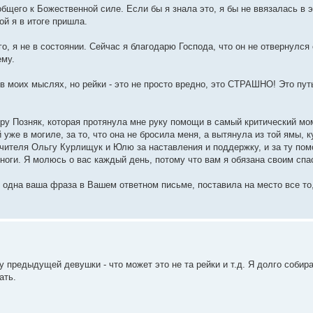
общего к Божественной силе. Если бы я знала это, я бы не ввязалась в 
ой я в итоге пришла.
го, я не в состоянии. Сейчас я благодарю Господа, что он не отвернулся 
ему.
в моих мыслях, но рейки - это не просто вредно, это СТРАШНО! Это путь 
еру Позняк, которая протянула мне руку помощи в самый критический мо
уже в могиле, за то, что она не бросила меня, а вытянула из той ямы, к
чителя Ольгу Курлищук и Юлю за наставления и поддержку, и за ту пом
а ноги. Я молюсь о вас каждый день, потому что вам я обязана своим спа
одна ваша фраза в Вашем ответном письме, поставила на место все то, 
у предыдущей девушки - что может это не та рейки и т.д. Я долго собир
ать.