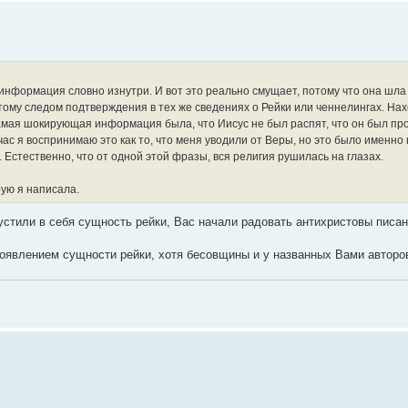
 информация словно изнутри. И вот это реально смущает, потому что она шла
 этому следом подтверждения в тех же сведениях о Рейки или ченнелингах. Н
Самая шокирующая информация была, что Иисус не был распят, что он был п
с я воспринимаю это как то, что меня уводили от Веры, но это было именно 
Естественно, что от одной этой фразы, вся религия рушилась на глазах.
ую я написала.
стили в себя сущность рейки, Вас начали радовать антихристовы писан
оявлением сущности рейки, хотя бесовщины и у названных Вами авторов