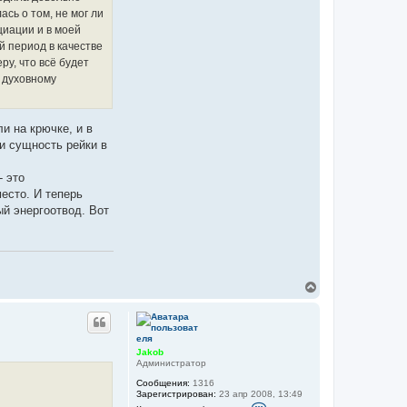
а
к
сь о том, не мог ли
т
циации и в моей
н
а
й период в качестве
я
ру, что всё будет
и
н
у духовному
ф
о
р
м
и на крючке, и в
а
ли сущность рейки в
ц
и
я
- это
п
о
есто. И теперь
л
ый энергоотвод. Вот
ь
з
о
в
а
т
е
л
В
я
е
J
р
a
н
k
у
o
т
b
Jakob
ь
Администратор
с
Сообщения:
1316
я
Зарегистрирован:
23 апр 2008, 13:49
к
К