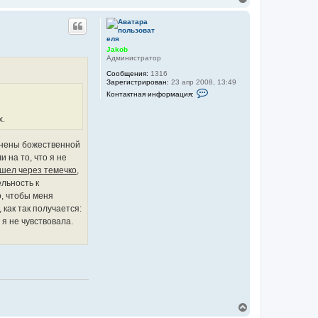
е
р
н
у
т
Jakob
ь
Администратор
с
Сообщения:
1316
я
Зарегистрирован:
23 апр 2008, 13:49
к
К
Контактная информация:
н
о
а
н
т
ч
х.
а
а
к
л
т
олнены божественной
у
н
 на то, что я не
а
я
 шел через темечко,
и
льность к
н
ф
о, чтобы меня
о
как так получается:
р
м
я не чувствовала.
а
ц
и
я
п
о
л
ь
з
о
В
в
е