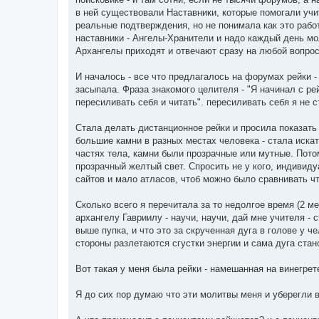
в ней существовали Наставники, которые помогали учи
реальные подтверждения, но не понимала как это работ
наставники - Ангелы-Хранители и надо каждый день мол
Архангелы приходят и отвечают сразу на любой вопрос
И началось - все что предлагалось на форумах рейки - 
засыпала. Фраза знакомого целителя - "Я начинал с ре
пересиливать себя и читать". пересиливать себя я не с
Стала делать дистанционное рейки и просила показать 
большие камни в разных местах человека - стала искат
частях тела, камни были прозрачные или мутные. Пото
прозрачный желтый свет. Спросить не у кого, индивиду
сайтов и мало атласов, чтоб можно было сравнивать чт
Сколько всего я перечитала за то недолгое время (2 м
архангелу Гавриилу - научи, научи, дай мне учителя - 
выше пупка, и что это за скрученная дуга в голове у ч
стороны разлетаются сгустки энергии и сама дуга стано
Вот такая у меня была рейки - намешанная на винегрет
Я до сих пор думаю что эти молитвы меня и уберегли в