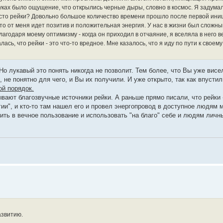
уках было ощущение, что открылись черные дыры, словно в космос. Я задумала
есто рейки? Довольно большое количество времени прошло после первой ини
то от меня идет позитив и положительная энергия. У нас в жизни был сложны
агодаря моему оптимизму - когда он приходил в отчаяние, я вселяла в него ве
ась, что рейки - это что-то вредное. Мне казалось, что я иду по пути к своем
Но лукавый это понять никогда не позволит. Тем более, что Вы уже висел
 не понятно для чего, и Вы их получили. И уже открыто, так как впусти
ой порядок.
ают благозвучные источники рейки. А раньше прямо писали, что рейки 
и", и кто-то там нашел его и провел энергопровод в доступное людям м
ить в вечное пользование и использовать "на благо" себе и людям личн
азвитию.