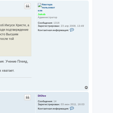
а
р
т
н
е
у
л
я
т
Jakob
J
ь
Администратор
a
с
k
Сообщения:
1316
я
 об Иисусе Христе, а
o
Зарегистрирован:
23 апр 2008, 13:49
к
b
К
аходя подтверждение
Контактная информация:
н
о
росто Высшим
а
н
т
ч
после той
а
а
к
л
т
у
н
а
я
и
ия: Учение Плеяд,
н
ф
о
 хватает.
р
м
а
ц
и
я
В
п
е
о
р
л
DiOlee
н
ь
у
Сообщения:
14
з
Зарегистрирован:
03 июн 2011, 16:03
о
т
К
в
ь
Контактная информация:
о
а
с