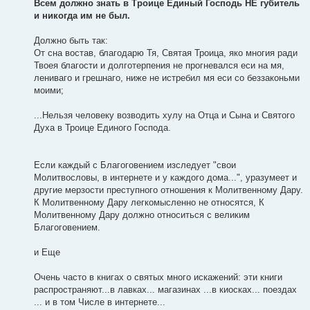
Всем должно знать в Троице Единый Господь НЕ губитель
и никогда им не был.
Должно быть так:
От сна востав, благодарю Тя, Святая Троица, яко многия ради
Твоея благости и долготерпения не прогневался еси на мя,
лениваго и грешнаго, ниже не истребил мя еси со беззаконьми
моими;
...Нельзя человеку возводить хулу на Отца и Сына и Святого
Духа в Троице Единого Господа.
Если каждый с Благоговением изследует "свои
Молитвословы, в интернете и у каждого дома...", уразумеет и
другие мерзости преступного отношения к Молитвенному Дару.
К Молитвенному Дару легкомысленно не относятся, К
Молитвенному Дару должно относиться с великим
Благоговением.
и Еще
Очень часто в книгах о святых много искажений: эти книги
распространяют...в лавках... магазинах ...в киосках... поездах
... и в том Числе в интернете...