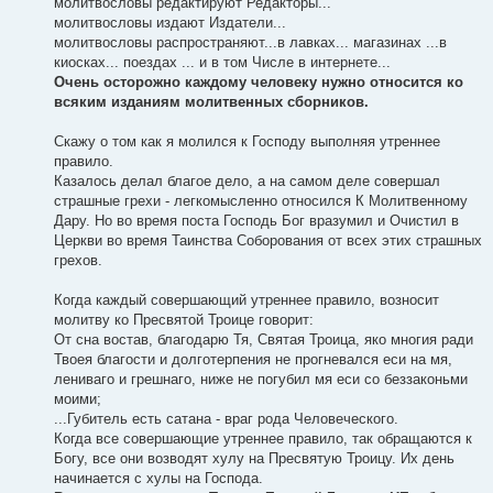
молитвословы редактируют Редакторы...
молитвословы издают Издатели...
молитвословы распространяют...в лавках... магазинах ...в
киосках... поездах ... и в том Числе в интернете...
Очень осторожно каждому человеку нужно относится ко
всяким изданиям молитвенных сборников.
Скажу о том как я молился к Господу выполняя утреннее
правило.
Казалось делал благое дело, а на самом деле совершал
страшные грехи - легкомысленно относился К Молитвенному
Дару. Но во время поста Господь Бог вразумил и Очистил в
Церкви во время Таинства Соборования от всех этих страшных
грехов.
Когда каждый совершающий утреннее правило, возносит
молитву ко Пресвятой Троице говорит:
От сна востав, благодарю Тя, Святая Троица, яко многия ради
Твоея благости и долготерпения не прогневался еси на мя,
лениваго и грешнаго, ниже не погубил мя еси со беззаконьми
моими;
...Губитель есть сатана - враг рода Человеческого.
Когда все совершающие утреннее правило, так обращаются к
Богу, все они возводят хулу на Пресвятую Троицу. Их день
начинается с хулы на Господа.