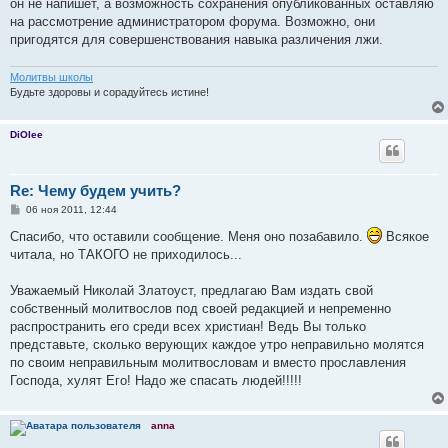
е
он не напишет, а возможность сохранения опубликованных оставляю
н
на рассмотрение администратором форума. Возможно, они
и
е
пригодятся для совершенствования навыка различения лжи.
Молитвы школы
Будьте здоровы и сорадуйтесь истине!
DiOlee
Re: Чему будем учить?
С
06 ноя 2011, 12:44
о
о
Спасибо, что оставили сообщение. Меня оно позабавило.
Всякое
б
читала, но ТАКОГО не приходилось...
щ
е
н
Уважаемый Николай Златоуст, предлагаю Вам издать свой
и
е
собственный молитвослов под своей редакцией и непременно
распространить его среди всех христиан! Ведь Вы только
представьте, сколько верующих каждое утро неправильно молятся
по своим неправильным молитвословам и вместо прославления
Господа, хулят Его! Надо же спасать людей!!!!!
anna