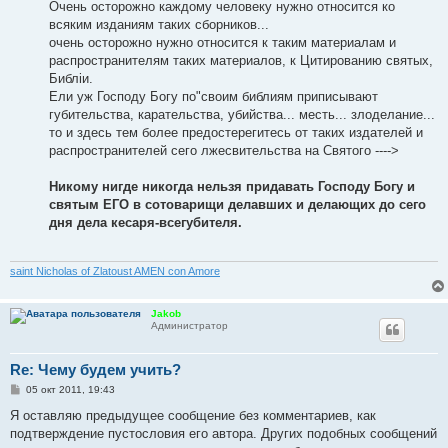
Очень осторожно каждому человеку нужно относится ко
всяким изданиям таких сборников...
очень осторожно нужно относится к таким материалам и
распространителям таких материалов, к Цитированию святых,
Библiи.
Ели уж Господу Богу по"своим библиям приписывают
губительства, карательства, убийства... месть... злоделание...
то и здесь тем более предостерегитесь от таких издателей и
распространителей сего лжесвительства на Святого ---->
Никому нигде никогда нельзя придавать Господу Богу и
святым ЕГО в сотоварищи делавших и делающих до сего
дня дела кесаря-всегубителя.
saint Nicholas of Zlatoust AMEN con Amore
Jakob
Администратор
Re: Чему будем учить?
С
05 окт 2011, 19:43
о
о
Я оставляю предыдущее сообщение без комментариев, как
б
подтверждение пустословия его автора. Других подобных сообщений
щ