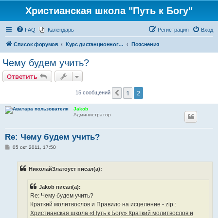
Христианская школа "Путь к Богу"
FAQ
Календарь
Регистрация
Вход
Список форумов
Курс дистанционного обучения "От человека к Богу"
Пояснения
Чему будем учить?
Ответить
1
2
Пред.
15 сообщений
Jakob
Администратор
Re: Чему будем учить?
С
05 окт 2011, 17:50
о
о
б
НиколайЗлатоуст писал(а):
щ
е
н
Jakob писал(а):
и
е
Re: Чему будем учить?
Краткий молитвослов и Правило на исцеление - zip :
Христианская школа «Путь к Богу» Краткий молитвослов и