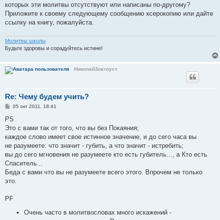
которых эти молитвы отсутствуют или написаны по-другому?
Приложите к своему следующему сообщению ксерокопию или дайте
ссылку на книгу, пожалуйста.
Молитвы школы
Будьте здоровы и сорадуйтесь истине!
НиколайЗлатоуст
Re: Чему будем учить?
С
05 окт 2011, 18:41
о
о
PS
б
Это с вами так от того, что вы без Покаяния;
щ
е
каждое слово имеет свое истинное значение, и до сего часа вы
н
не разумеете: что значит - губить, а что значит - истребить;
и
е
вы до сего мгновения не разумеете кто есть губитель..., а Кто есть
Спаситель...
Беда с вами что вы не разумеете всего этого. Впрочем не только
это.
PF
Очень часто в молитвословах много искажений -