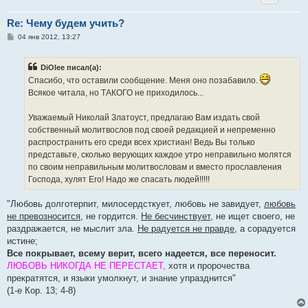
Re: Чему будем учить?
С
04 янв 2012, 13:27
о
о
б
DiOlee писал(а):
щ
е
Спасибо, что оставили сообщение. Меня оно позабавило.
н
Всякое читала, но ТАКОГО не приходилось...
и
е
Уважаемый Николай Златоуст, предлагаю Вам издать свой
собственный молитвослов под своей редакцией и непременно
распространить его среди всех христиан! Ведь Вы только
представьте, сколько верующих каждое утро неправильно молятся
по своим неправильным молитвословам и вместо прославления
Господа, хулят Его! Надо же спасать людей!!!!!
"Любовь долготерпит, милосердсткует, любовь не завидует,
любовь
не превозносится
, не гордится.
Не бесчинствует
, не ищет своего, не
раздражается, не мыслит зла.
Не радуется не правде
, а сорадуется
истине;
Все покрывает, всему верит, всего надеется, все переносит.
ЛЮБОВЬ НИКОГДА НЕ ПЕРЕСТАЕТ,
хотя и пророчества
прекратятся, и языки умолкнут, и знание упразднится"
(1-е Кор. 13; 4-8)