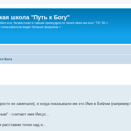
кая школа "Путь к Богу"
юбил еси, безвестная и тайная премудрости твоея явил ми еси." ПС 50 +
 пользователи видят больше форумов +
го Бога
росто не замечали), и когда показывали им это Имя в Библии (например И
ным" - считают имя Иисус...
 расставим точки над и...