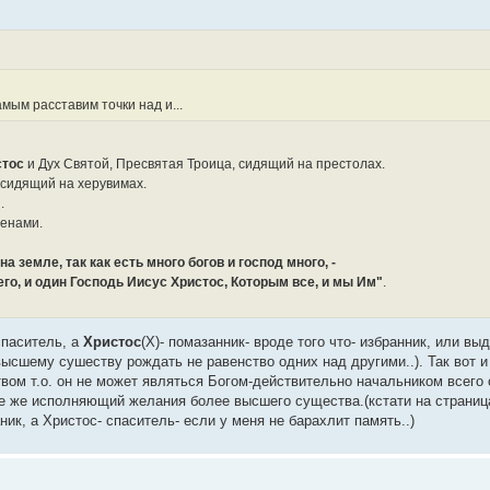
амым расставим точки над и...
стос
и Дух Святой, Пресвятая Троица, сидящий на престолах.
 сидящий на херувимах.
.
менами.
на земле, так как есть много богов и господ много, -
Него, и один Господь Иисус Христос, Которым все, и мы Им"
.
спаситель, а
Христос
(Х)- помазанник- вроде того что- избранник, или вы
 высшему сушеству рождать не равенство одних над другими..). Так вот и
вом т.о. он не может являться Богом-действительно начальником всего
се же исполняющий желания более высшего существа.(кстати на страница
ник, а Христос- спаситель- если у меня не барахлит память..)