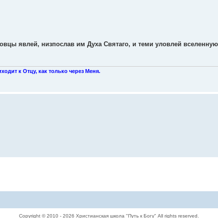
овцы явлей, низпослав им Духа Святаго, и теми уловлей вселенну
иходит к Отцу, как только через Меня.
Copyright © 2010 - 2026 Христианская школа "Путь к Богу" All rights reserved.