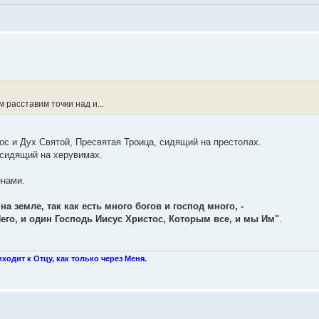
м расставим точки над и...
с и Дух Святой, Пресвятая Троица, сидящий на престолах.
 сидящий на херувимах.
енами.
на земле, так как есть много богов и господ много, -
 Него, и один Господь Иисус Христос, Которым все, и мы Им"
.
иходит к Отцу, как только через Меня.