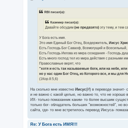
о
о
б
RBI писал(а):
щ
е
н
Казимир писал(а):
и
е
Давайте обсудим
(не предвзято)
эту тему, и тем с
У Бога есть имя.
Это имя Единый Бог Отец, Вседержитель,
Иисус Хри
Есть Господь Бог Саваоф, Всемогущий и Всесильный,
Есть Господь Иегова из мира созидания - Господь душ
Есть много господ тел из мира действия с разными и
Православные верят, что
"хотя и есть так называемые боги, или на небе, или 
но у нас один Бог Отец, из Которого все, и мы для 
(1Кор.8:5,6)
На сколько мне известно
Иисус
(И) в переводе значит- 
и не важно с какой целью, но важно то, что не хорошо
ИХ- только помазанник каким- то более высшим сущест
только бог- обладатель больших "возможностей", но в
сайта, где- то мне встретилось перевод Иисуса- помаза
Re: У Бога есть ИМЯ!!!