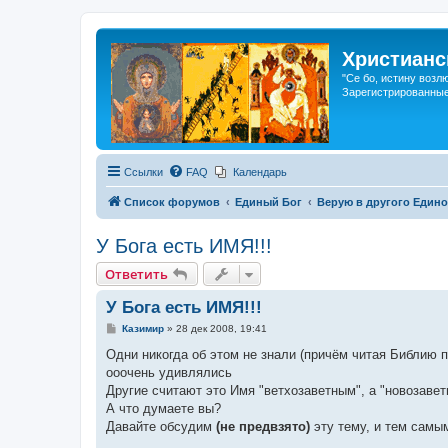
Христианс
"Се бо, истину возл
Зарегистрированные
Ссылки
FAQ
Календарь
Список форумов
Единый Бог
Верую в другого Едино
У Бога есть ИМЯ!!!
Ответить
У Бога есть ИМЯ!!!
С
Казимир
»
28 дек 2008, 19:41
о
о
Одни никогда об этом не знали (причём читая Библию п
б
ооочень удивлялись
щ
е
Другие считают это Имя "ветхозаветным", а "новозавет
н
А что думаете вы?
и
е
Давайте обсудим
(не предвзято)
эту тему, и тем самым