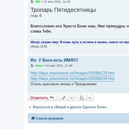
С
RBI
»
12 июн 2011, 11:42
о
Тропарь Пятидесятницы
о
б
глас 8
щ
е
н
Благословен еси Христе Боже наш, Иже премудры л
и
е
слава Тебе.
Иисус сказал ему: Я есмь путь и истина и жизнь; никто не пр
(Иоан.14:6)
Re: У Бога есть ИМЯ!!!
С
Yana
»
12 июн 2011, 21:46
о
о
http://days.pravoslavie.ru//Images/ii3038&278.htm
б
http://days.pravoslavie.ru//Images/ii3038&534.htm
щ
е
Очень красивые иконы к Праздникам!
н
и
е
Ответить
Вернуться в «Верую в другого Единого Бога»
Список форумов