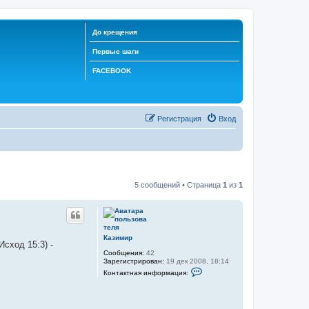
До крещения
Первые шаги
FACEBOOK
Регистрация
Вход
5 сообщений • Страница
1
из
1
Казимир
сход 15:3) -
Сообщения:
42
Зарегистрирован:
19 дек 2008, 18:14
К
Контактная информация:
о
н
т
а