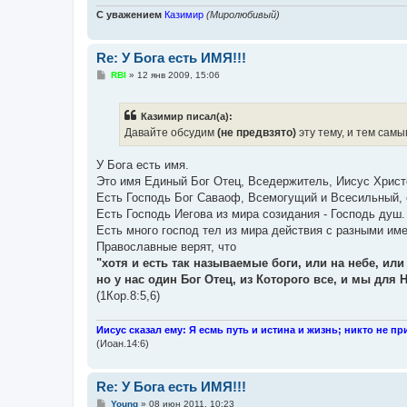
С уважением
Казимир
(Миролюбивый)
Re: У Бога есть ИМЯ!!!
С
RBI
»
12 янв 2009, 15:06
о
о
б
Казимир писал(а):
щ
е
Давайте обсудим
(не предвзято)
эту тему, и тем самы
н
и
е
У Бога есть имя.
Это имя Единый Бог Отец, Вседержитель, Иисус Христо
Есть Господь Бог Саваоф, Всемогущий и Всесильный,
Есть Господь Иегова из мира созидания - Господь душ.
Есть много господ тел из мира действия с разными им
Православные верят, что
"хотя и есть так называемые боги, или на небе, или 
но у нас один Бог Отец, из Которого все, и мы для
(1Кор.8:5,6)
Иисус сказал ему: Я есмь путь и истина и жизнь; никто не пр
(Иоан.14:6)
Re: У Бога есть ИМЯ!!!
С
Young
»
08 июн 2011, 10:23