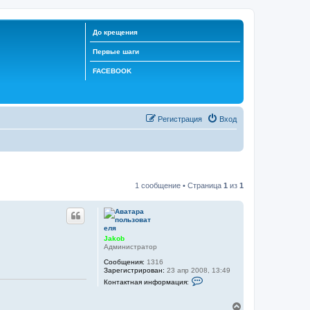
До крещения
Первые шаги
FACEBOOK
Регистрация
Вход
1 сообщение • Страница
1
из
1
Jakob
Администратор
Сообщения:
1316
Зарегистрирован:
23 апр 2008, 13:49
К
Контактная информация:
о
н
т
В