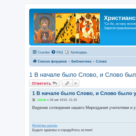
Христианс
"Се бо, истину возл
Зарегистрированные
Ссылки
FAQ
Календарь
Список форумов
Библиотека
Слово
1 В начале было Слово, и Слово был
Ответить
1 В начале было Слово, и Слово было у
С
Jakob
»
28 авг 2010, 21:20
о
о
Видение сотворения нашего Мироздания учителями и 
б
щ
е
н
и
Молитвы школы
е
Будьте здоровы и сорадуйтесь истине!