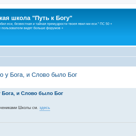
кая школа "Путь к Богу"
юбил еси, безвестная и тайная премудрости твоея явил ми еси." ПС 50 +
 пользователи видят больше форумов +
о у Бога, и Слово было Бог
 Бога, и Слово было Бог
учениками Школы см.
здесь