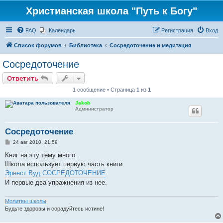
Христианская школа "Путь к Богу"
FAQ
Календарь
Регистрация
Вход
Список форумов
Библиотека
Сосредоточение и медитация
Сосредоточение
Ответить
1 сообщение • Страница
1
из
1
Jakob
Администратор
Сосредоточение
С
24 авг 2010, 21:59
о
о
Книг на эту тему много.
б
Школа использует первую часть книги
щ
е
Эрнест Вуд СОСРЕДОТОЧЕНИЕ
.
н
И первые два упражнения из нее.
и
е
Молитвы школы
Будьте здоровы и сорадуйтесь истине!