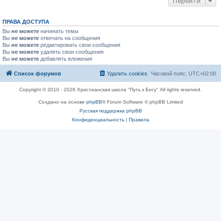
Перейти
ПРАВА ДОСТУПА
Вы
не можете
начинать темы
Вы
не можете
отвечать на сообщения
Вы
не можете
редактировать свои сообщения
Вы
не можете
удалять свои сообщения
Вы
не можете
добавлять вложения
Список форумов
Удалить cookies
Часовой пояс:
UTC+02:00
Copyright © 2010 - 2026 Христианская школа "Путь к Богу" All rights reserved.
Создано на основе
phpBB
® Forum Software © phpBB Limited
Русская поддержка phpBB
Конфиденциальность
|
Правила