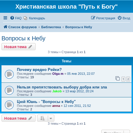
Христианская школа "Путь к Богу"
FAQ
Календарь
Регистрация
Вход
Список форумов
Библиотека
Вопросы к Небу
Вопросы к Небу
Новая тема
3 темы • Страница
1
из
1
Темы
Почему вредно Рейки?
Последнее сообщение
Olga m
«
05 янв 2013, 22:07
Ответы:
19
1
2
Нельзя препятствовать выбору добра или зла
Последнее сообщение
Jakob
«
13 мар 2012, 20:24
Ответы:
3
Цюй Юань - "Вопросы к Небу"
Последнее сообщение
anna
«
12 сен 2011, 21:52
Ответы:
2
Новая тема
3 темы • Страница
1
из
1