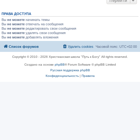
Перейти
ПРАВА ДОСТУПА
Вы
не можете
начинать темы
Вы
не можете
отвечать на сообщения
Вы
не можете
редактировать свои сообщения
Вы
не можете
удалять свои сообщения
Вы
не можете
добавлять вложения
Список форумов
Удалить cookies
Часовой пояс:
UTC+02:00
Copyright © 2010 - 2026 Христианская школа "Путь к Богу" All rights reserved.
Создано на основе
phpBB
® Forum Software © phpBB Limited
Русская поддержка phpBB
Конфиденциальность
|
Правила