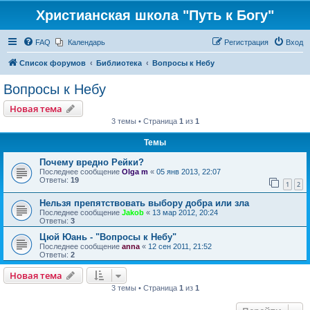
Христианская школа "Путь к Богу"
FAQ
Календарь
Регистрация
Вход
Список форумов
Библиотека
Вопросы к Небу
Вопросы к Небу
Новая тема
3 темы • Страница
1
из
1
Темы
Почему вредно Рейки?
Последнее сообщение
Olga m
«
05 янв 2013, 22:07
Ответы:
19
1
2
Нельзя препятствовать выбору добра или зла
Последнее сообщение
Jakob
«
13 мар 2012, 20:24
Ответы:
3
Цюй Юань - "Вопросы к Небу"
Последнее сообщение
anna
«
12 сен 2011, 21:52
Ответы:
2
Новая тема
3 темы • Страница
1
из
1