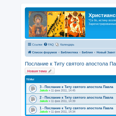
Христианс
"Се бо, истину возл
Зарегистрированные
Ссылки
FAQ
Календарь
Список форумов
Библиотека
Библия
Новый Завет
Послание к Титу святого апостола П
Новая тема
ТЕМЫ
3 - Послание к Титу святого апостола Павла
Jakob
»
11 фев 2011, 14:45
2 - Послание к Титу святого апостола Павла
Jakob
»
11 фев 2011, 14:39
1 - Послание к Титу святого апостола Павла
Jakob
»
11 фев 2011, 14:34