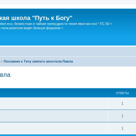
кая школа "Путь к Богу"
юбил еси, безвестная и тайная премудрости твоея явил ми еси." ПС 50 +
 пользователи видят больше форумов +
Послание к Титу святого апостола Павла
авла
ОТВЕТЫ
1
1
1