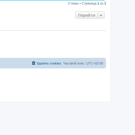
3 темы • Страница
1
из
1
Перейти
Удалить cookies
Часовой пояс:
UTC+02:00