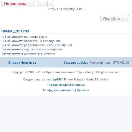
Новая тема
4 темы • Страница
1
из
1
Перейти
ПРАВА ДОСТУПА
Вы
не можете
начинать темы
Вы
не можете
отвечать на сообщения
Вы
не можете
редактировать свои сообщения
Вы
не можете
удалять свои сообщения
Вы
не можете
добавлять вложения
Список форумов
Удалить cookies
Часовой пояс:
UTC+02:00
Copyright © 2010 - 2026 Христианская школа "Путь к Богу" All rights reserved.
Создано на основе
phpBB
® Forum Software © phpBB Limited
Русская поддержка phpBB
Конфиденциальность
|
Правила