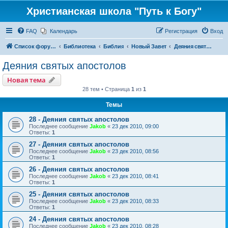
Христианская школа "Путь к Богу"
FAQ
Календарь
Регистрация
Вход
Список форумов
Библиотека
Библия
Новый Завет
Деяния святых апостолов
Деяния святых апостолов
Новая тема
28 тем • Страница
1
из
1
Темы
28 - Деяния святых апостолов
Последнее сообщение
Jakob
«
23 дек 2010, 09:00
Ответы:
1
27 - Деяния святых апостолов
Последнее сообщение
Jakob
«
23 дек 2010, 08:56
Ответы:
1
26 - Деяния святых апостолов
Последнее сообщение
Jakob
«
23 дек 2010, 08:41
Ответы:
1
25 - Деяния святых апостолов
Последнее сообщение
Jakob
«
23 дек 2010, 08:33
Ответы:
1
24 - Деяния святых апостолов
Последнее сообщение
Jakob
«
23 дек 2010, 08:28