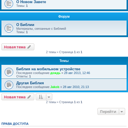
О Новом Завете
Темы:
1
Форум
О Библии
Материалы, связанные с Библией
Темы:
1
Новая тема
2 темы • Страница
1
из
1
Темы
Библия на мобильном устройстве
Последнее сообщение
дождь
«
28 авг 2013, 12:46
Ответы:
1
Другая Библия
Последнее сообщение
Jakob
«
28 авг 2010, 21:13
Новая тема
2 темы • Страница
1
из
1
Перейти
ПРАВА ДОСТУПА