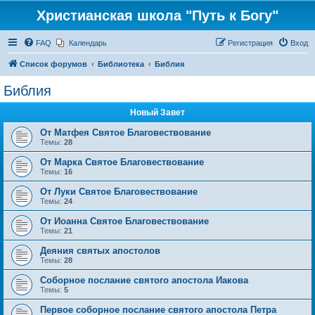
Христианская школа "Путь к Богу"
FAQ
Календарь
Регистрация
Вход
Список форумов
Библиотека
Библия
Библия
Новый Завет
От Матфея Святое Благовествование
Темы:
28
От Марка Святое Благовествование
Темы:
16
От Луки Святое Благовествование
Темы:
24
От Иоанна Святое Благовествование
Темы:
21
Деяния святых апостолов
Темы:
28
Соборное послание святого апостола Иакова
Темы:
5
Первое соборное послание святого апостола Петра