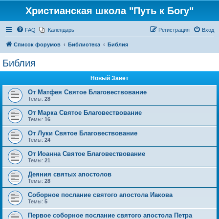
Христианская школа "Путь к Богу"
FAQ
Календарь
Регистрация
Вход
Список форумов
Библиотека
Библия
Библия
Новый Завет
От Матфея Святое Благовествование
Темы:
28
От Марка Святое Благовествование
Темы:
16
От Луки Святое Благовествование
Темы:
24
От Иоанна Святое Благовествование
Темы:
21
Деяния святых апостолов
Темы:
28
Соборное послание святого апостола Иакова
Темы:
5
Первое соборное послание святого апостола Петра