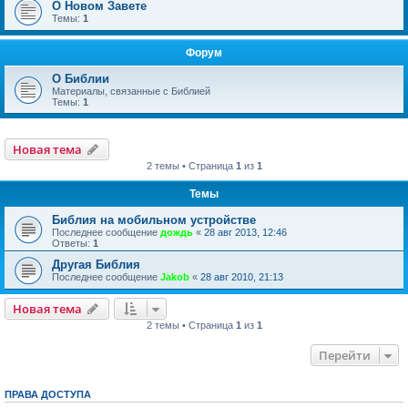
О Новом Завете
Темы:
1
Форум
О Библии
Материалы, связанные с Библией
Темы:
1
Новая тема
2 темы • Страница
1
из
1
Темы
Библия на мобильном устройстве
Последнее сообщение
дождь
«
28 авг 2013, 12:46
Ответы:
1
Другая Библия
Последнее сообщение
Jakob
«
28 авг 2010, 21:13
Новая тема
2 темы • Страница
1
из
1
Перейти
ПРАВА ДОСТУПА