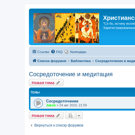
Христианс
"Се бо, истину возл
Зарегистрированные
Ссылки
FAQ
Календарь
Список форумов
Библиотека
Сосредоточение и мед
Сосредоточение и медитация
Новая тема
ТЕМЫ
Сосредоточение
Jakob
»
24 авг 2010, 21:59
Новая тема
Вернуться к списку форумов