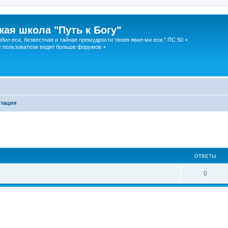
кая школа "Путь к Богу"
юбил еси, безвестная и тайная премудрости твоея явил ми еси." ПС 50 +
 пользователи видят больше форумов +
итация
ОТВЕТЫ
0