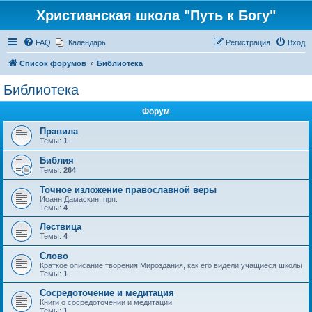
Христианская школа "Путь к Богу"
FAQ
Календарь
Регистрация
Вход
Список форумов
Библиотека
Библиотека
Форум
Правила
Темы:
1
Библия
Темы:
264
Точное изложение православной веры
Иоанн Дамаскин, прп.
Темы:
4
Лествица
Темы:
4
Слово
Краткое описание творения Мироздания, как его видели учащиеся школы
Темы:
1
Сосредоточение и медитация
Книги о сосредоточении и медитации
Темы:
1