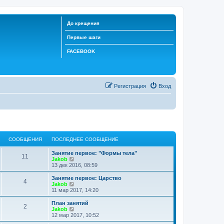
До крещения
Первые шаги
FACEBOOK
Регистрация
Вход
СООБЩЕНИЯ
ПОСЛЕДНЕЕ СООБЩЕНИЕ
Занятие первое: "Формы тела"
11
П
Jakob
е
13 дек 2016, 08:59
р
е
Занятие первое: Царство
4
й
П
Jakob
т
е
11 мар 2017, 14:20
и
р
к
е
План занятий
2
п
й
П
Jakob
о
т
е
12 мар 2017, 10:52
с
и
р