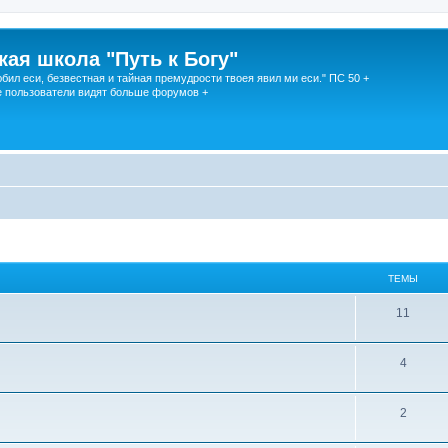
кая школа "Путь к Богу"
юбил еси, безвестная и тайная премудрости твоея явил ми еси." ПС 50 +
 пользователи видят больше форумов +
ТЕМЫ
11
4
2