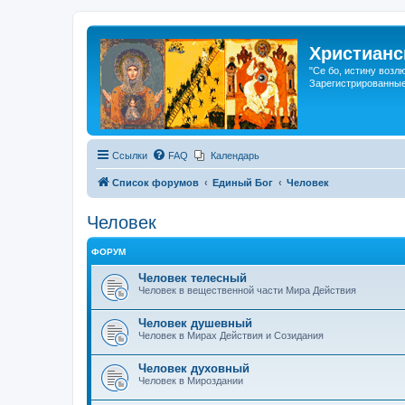
Христианс
"Се бо, истину возл
Зарегистрированные
Ссылки
FAQ
Календарь
Список форумов
Единый Бог
Человек
Человек
ФОРУМ
Человек телесный
Человек в вещественной части Мира Действия
Человек душевный
Человек в Мирах Действия и Созидания
Человек духовный
Человек в Мироздании