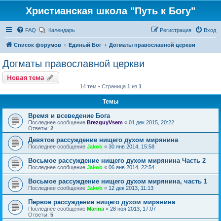
Христианская школа "Путь к Богу"
FAQ
Календарь
Регистрация
Вход
Список форумов
Единый Бог
Догматы православной церкви
Догматы православной церкви
Новая тема
14 тем • Страница
1
из
1
Темы
Время и всеведение Бога
Последнее сообщение
BrezguyVsem
«
01 дек 2015, 20:22
Ответы:
2
Девятое рассуждение нищего духом мирянина
Последнее сообщение
Jakob
«
30 янв 2014, 15:58
Восьмое рассуждение нищего духом мирянина Часть 2
Последнее сообщение
Jakob
«
06 янв 2014, 22:54
Восьмое рассуждение нищего духом мирянина, часть 1
Последнее сообщение
Jakob
«
12 дек 2013, 11:13
Первое рассуждение нищего духом мирянина
Последнее сообщение
Marina
«
28 ноя 2013, 17:07
Ответы:
5