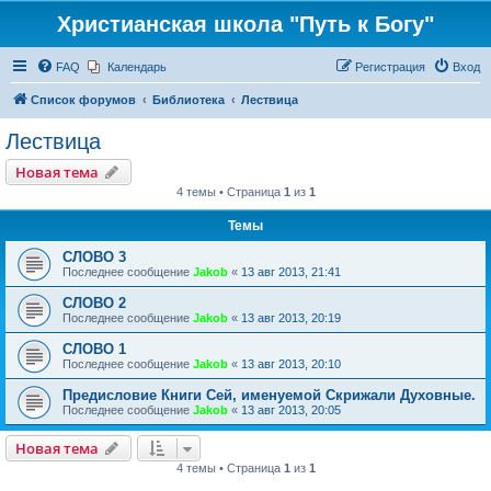
Христианская школа "Путь к Богу"
FAQ
Календарь
Регистрация
Вход
Список форумов
Библиотека
Лествица
Лествица
Новая тема
4 темы • Страница
1
из
1
Темы
СЛОВО 3
Последнее сообщение
Jakob
«
13 авг 2013, 21:41
СЛОВО 2
Последнее сообщение
Jakob
«
13 авг 2013, 20:19
СЛОВО 1
Последнее сообщение
Jakob
«
13 авг 2013, 20:10
Предисловие Книги Сей, именуемой Скрижали Духовные.
Последнее сообщение
Jakob
«
13 авг 2013, 20:05
Новая тема
4 темы • Страница
1
из
1