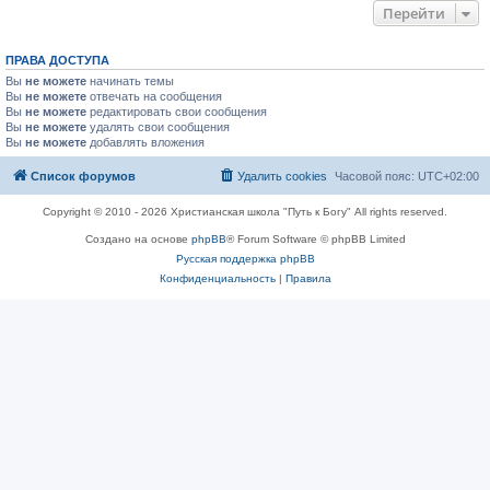
Перейти
ПРАВА ДОСТУПА
Вы
не можете
начинать темы
Вы
не можете
отвечать на сообщения
Вы
не можете
редактировать свои сообщения
Вы
не можете
удалять свои сообщения
Вы
не можете
добавлять вложения
Список форумов
Удалить cookies
Часовой пояс:
UTC+02:00
Copyright © 2010 - 2026 Христианская школа "Путь к Богу" All rights reserved.
Создано на основе
phpBB
® Forum Software © phpBB Limited
Русская поддержка phpBB
Конфиденциальность
|
Правила