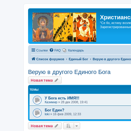
Христианс
"Се бо, истину возл
Зарегистрированные
Ссылки
FAQ
Календарь
Список форумов
Единый Бог
Верую в другого Едино
Верую в другого Единого Бога
Новая тема
ТЕМЫ
У Бога есть ИМЯ!!!
Казимир
»
28 дек 2008, 19:41
Бог Един?
loki
»
16 фев 2009, 12:33
Новая тема