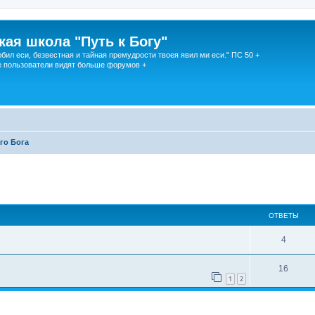
кая школа "Путь к Богу"
юбил еси, безвестная и тайная премудрости твоея явил ми еси." ПС 50 +
 пользователи видят больше форумов +
го Бога
ОТВЕТЫ
4
16
1
2