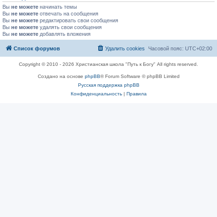
Вы
не можете
начинать темы
Вы
не можете
отвечать на сообщения
Вы
не можете
редактировать свои сообщения
Вы
не можете
удалять свои сообщения
Вы
не можете
добавлять вложения
Список форумов
Удалить cookies
Часовой пояс:
UTC+02:00
Copyright © 2010 - 2026 Христианская школа "Путь к Богу" All rights reserved.
Создано на основе
phpBB
® Forum Software © phpBB Limited
Русская поддержка phpBB
Конфиденциальность
|
Правила