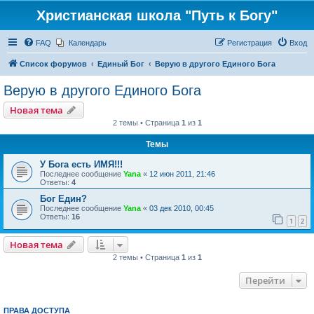
Христианская школа "Путь к Богу"
FAQ
Календарь
Регистрация
Вход
Список форумов
Единый Бог
Верую в другого Единого Бога
Верую в другого Единого Бога
Новая тема
2 темы • Страница
1
из
1
Темы
У Бога есть ИМЯ!!!
Последнее сообщение
Yana
«
12 июн 2011, 21:46
Ответы:
4
Бог Един?
Последнее сообщение
Yana
«
03 дек 2010, 00:45
Ответы:
16
1
2
Новая тема
2 темы • Страница
1
из
1
Перейти
ПРАВА ДОСТУПА