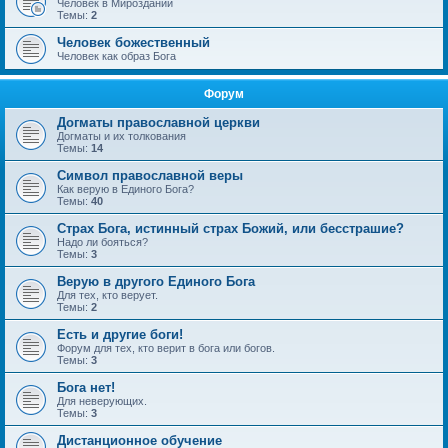
Человек в Мироздании
Темы:
2
Человек божественный
Человек как образ Бога
Форум
Догматы православной церкви
Догматы и их толкования
Темы:
14
Символ православной веры
Как верую в Единого Бога?
Темы:
40
Страх Бога, истинный страх Божий, или бесстрашие?
Надо ли бояться?
Темы:
3
Верую в другого Единого Бога
Для тех, кто верует.
Темы:
2
Есть и другие боги!
Форум для тех, кто верит в бога или богов.
Темы:
3
Бога нет!
Для неверующих.
Темы:
3
Дистанционное обучение