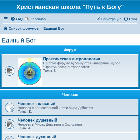
Христианская школа "Путь к Богу"
FAQ
Календарь
Регистрация
Вход
Список форумов
Единый Бог
Единый Бог
Форум
Практическая антропология
На этом форуме публикуются материалы курса
"Практическая антропология"
Темы:
3
Человек
Человек телесный
Человек в вещественной части Мира Действия
Темы:
11
Человек душевный
Человек в Мирах Действия и Созидания
Темы:
4
Человек духовный