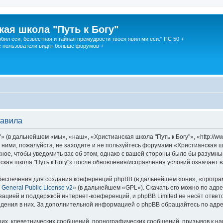
кая школа "Путь к Богу"
юбил еси, безвестная и тайная премудрости твоея явил ми еси." ПС 50 +
 пользователи видят больше форумов +
равила
 (в дальнейшем «мы», «наш», «Христианская школа "Путь к Богу"», «http://w
 ними, пожалуйста, не заходите и не пользуйтесь форумами «Христианская шк
ное, чтобы уведомить вас об этом, однако с вашей стороны было бы разумны
кая школа "Путь к Богу"» после обновления/исправления условий означает в
еспечения для создания конференций phpBB (в дальнейшем «они», «програ
General Public License v2
» (в дальнейшем «GPL»). Скачать его можно по адр
зацией и поддержкой интернет-конференций, и phpBB Limited не несёт ответ
ведения в них. За дополнительной информацией о phpBB обращайтесь по адр
их, клеветнических сообщений, порнографических сообщений, призывов к на