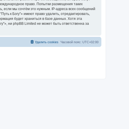
 международное право. Попытки размещения таких
, если мы сочтём это нужным. IP-адреса всех сообщений
Путь к Богу"» имеют право удалить, отредактировать,
ормация будет храниться в базе данных. Хотя эта
"», ни phpBB Limited не может быть ответственна за
Удалить cookies
Часовой пояс:
UTC+02:00