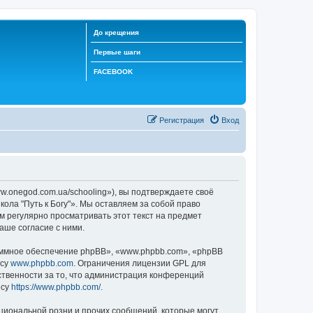
До крещения
Первые шаги
FACEBOOK
Регистрация
Вход
ww.onegod.com.ua/schooling»), вы подтверждаете своё
ола "Путь к Богу"». Мы оставляем за собой право
м регулярно просматривать этот текст на предмет
аше согласие с ними.
ммное обеспечение phpBB», «www.phpbb.com», «phpBB
есу
www.phpbb.com
. Ограничения лицензии GPL для
ственности за то, что администрация конференций
есу
https://www.phpbb.com/
.
циональной розни и прочих сообщений, которые могут