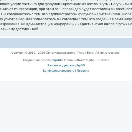
вляет услуги хостинга для форумов «Христианская школа "Путь к Богу"» или
нию от конференции, при этом ваш провайдер будет поставлен в известность
 Вы соглашаетесь с тем, что администраторы форумов «Христианская школа "
у усмотрению. Как пользователь вы согласны с тем, что введённая вами инф
азрешения, ни администрация конференции «Христианская школа "Путь к Богу
ванному доступу к ней.
Copyright © 2010 - 2026 Христианская школа "Путь к Богу" All rights reserved.
Создано на основе
phpBB
® Forum Software © phpBB Limited
Русская поддержка phpBB
Конфиденциальность
|
Правила