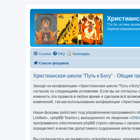
Христианс
"Се бо, истину возл
Зарегистрированные
Ссылки
FAQ
Календарь
Список форумов
Христианская школа "Путь к Богу" - Общие п
Заходя на конференцию «Христианская школа "Путь к Богу"»
согласие со следующими условиями. Если вы не согласны с
изменять эти правила в любое время и сделаем всё возмож
изменений, так как использование конференции «Христианс
Наши форумы работают под управлением программного об
Limited», «phpBB Teams»), выпущенного по лицензии «
GNU 
программного обеспечения phpBB строго связаны с органи
определяет в качестве допустимого содержания и/или по
Вы соглашаетесь не размещать оскорбительных, угрожающ