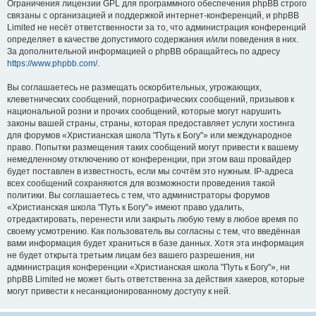
Ограничения лицензии GPL для программного обеспечения phpBB строго
связаны с организацией и поддержкой интернет-конференций, и phpBB
Limited не несёт ответственности за то, что администрация конференций
определяет в качестве допустимого содержания и/или поведения в них.
За дополнительной информацией о phpBB обращайтесь по адресу
https://www.phpbb.com/
.
Вы соглашаетесь не размещать оскорбительных, угрожающих,
клеветнических сообщений, порнографических сообщений, призывов к
национальной розни и прочих сообщений, которые могут нарушить
законы вашей страны, страны, которая предоставляет услуги хостинга
для форумов «Христианская школа "Путь к Богу"» или международное
право. Попытки размещения таких сообщений могут привести к вашему
немедленному отключению от конференции, при этом ваш провайдер
будет поставлен в известность, если мы сочтём это нужным. IP-адреса
всех сообщений сохраняются для возможности проведения такой
политики. Вы соглашаетесь с тем, что администраторы форумов
«Христианская школа "Путь к Богу"» имеют право удалить,
отредактировать, перенести или закрыть любую тему в любое время по
своему усмотрению. Как пользователь вы согласны с тем, что введённая
вами информация будет храниться в базе данных. Хотя эта информация
не будет открыта третьим лицам без вашего разрешения, ни
администрация конференции «Христианская школа "Путь к Богу"», ни
phpBB Limited не может быть ответственна за действия хакеров, которые
могут привести к несанкционированному доступу к ней.