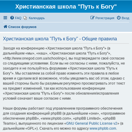
Христианская школа "Путь к Богу"
FAQ
Календарь
Регистрация
Вход
Список форумов
Христианская школа "Путь к Богу" - Общие правила
Заходя на конференцию «Христианская школа "Путь к Богу"» (в
дальнейшем «мы», «наш», «Христианская школа "Путь к Богу"»,
«http://www.onegod.com.ua/schooling»), вы подтверждаете своё согласие
со следующими условиями. Если вы не согласны с ними, пожалуйста, не
заходите и не пользуйтесь форумами «Христианская школа "Путь к
Богу"». Мы оставляем за собой право изменять эти правила в любое
время и сделаем всё возможное, чтобы уведомить вас об этом, однако с
вашей стороны было бы разумным регулярно просматривать этот текст
на предмет изменений, так как использование конференции
«Христианская школа "Путь к Богу"» после обновления/исправления
условий означает ваше согласие с ними.
Наши форумы работают под управлением программного обеспечения
для создания конференций phpBB (в дальнейшем «они», «программное
обеспечение phpBB», «www.phpbb.com», «phpBB Limited», «phpBB
Teams»), выпущенного по лицензии «
GNU General Public License v2
» (в
дальнейшем «GPL»). Скачать его можно по адресу
www.phpbb.com
.