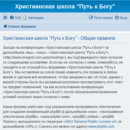
Христианская школа "Путь к Богу"
FAQ
Календарь
Регистрация
Вход
Список форумов
Христианская школа "Путь к Богу" - Общие правила
Заходя на конференцию «Христианская школа "Путь к Богу"» (в
дальнейшем «мы», «наш», «Христианская школа "Путь к Богу"»,
«http://www.onegod.com.ua/schooling»), вы подтверждаете своё согласие
со следующими условиями. Если вы не согласны с ними, пожалуйста, не
заходите и не пользуйтесь форумами «Христианская школа "Путь к
Богу"». Мы оставляем за собой право изменять эти правила в любое
время и сделаем всё возможное, чтобы уведомить вас об этом, однако с
вашей стороны было бы разумным регулярно просматривать этот текст
на предмет изменений, так как использование конференции
«Христианская школа "Путь к Богу"» после обновления/исправления
условий означает ваше согласие с ними.
Наши форумы работают под управлением программного обеспечения
для создания конференций phpBB (в дальнейшем «они», «программное
обеспечение phpBB», «www.phpbb.com», «phpBB Limited», «phpBB
Teams»), выпущенного по лицензии «
GNU General Public License v2
» (в
дальнейшем «GPL»). Скачать его можно по адресу
www.phpbb.com
.