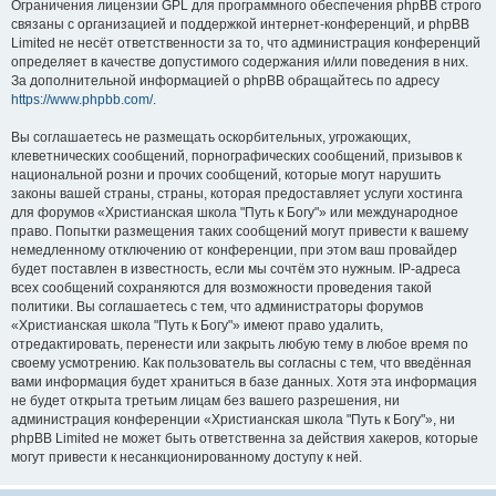
Ограничения лицензии GPL для программного обеспечения phpBB строго
связаны с организацией и поддержкой интернет-конференций, и phpBB
Limited не несёт ответственности за то, что администрация конференций
определяет в качестве допустимого содержания и/или поведения в них.
За дополнительной информацией о phpBB обращайтесь по адресу
https://www.phpbb.com/
.
Вы соглашаетесь не размещать оскорбительных, угрожающих,
клеветнических сообщений, порнографических сообщений, призывов к
национальной розни и прочих сообщений, которые могут нарушить
законы вашей страны, страны, которая предоставляет услуги хостинга
для форумов «Христианская школа "Путь к Богу"» или международное
право. Попытки размещения таких сообщений могут привести к вашему
немедленному отключению от конференции, при этом ваш провайдер
будет поставлен в известность, если мы сочтём это нужным. IP-адреса
всех сообщений сохраняются для возможности проведения такой
политики. Вы соглашаетесь с тем, что администраторы форумов
«Христианская школа "Путь к Богу"» имеют право удалить,
отредактировать, перенести или закрыть любую тему в любое время по
своему усмотрению. Как пользователь вы согласны с тем, что введённая
вами информация будет храниться в базе данных. Хотя эта информация
не будет открыта третьим лицам без вашего разрешения, ни
администрация конференции «Христианская школа "Путь к Богу"», ни
phpBB Limited не может быть ответственна за действия хакеров, которые
могут привести к несанкционированному доступу к ней.