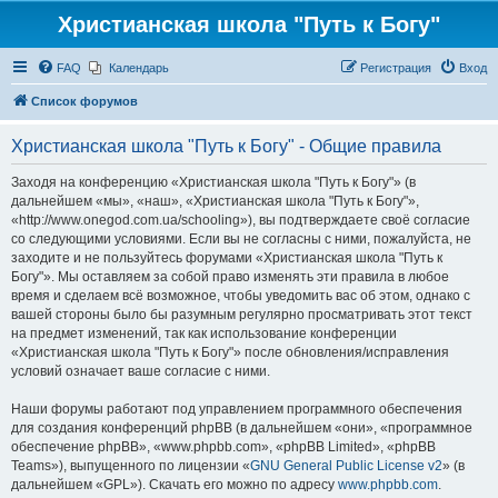
Христианская школа "Путь к Богу"
FAQ
Календарь
Регистрация
Вход
Список форумов
Христианская школа "Путь к Богу" - Общие правила
Заходя на конференцию «Христианская школа "Путь к Богу"» (в
дальнейшем «мы», «наш», «Христианская школа "Путь к Богу"»,
«http://www.onegod.com.ua/schooling»), вы подтверждаете своё согласие
со следующими условиями. Если вы не согласны с ними, пожалуйста, не
заходите и не пользуйтесь форумами «Христианская школа "Путь к
Богу"». Мы оставляем за собой право изменять эти правила в любое
время и сделаем всё возможное, чтобы уведомить вас об этом, однако с
вашей стороны было бы разумным регулярно просматривать этот текст
на предмет изменений, так как использование конференции
«Христианская школа "Путь к Богу"» после обновления/исправления
условий означает ваше согласие с ними.
Наши форумы работают под управлением программного обеспечения
для создания конференций phpBB (в дальнейшем «они», «программное
обеспечение phpBB», «www.phpbb.com», «phpBB Limited», «phpBB
Teams»), выпущенного по лицензии «
GNU General Public License v2
» (в
дальнейшем «GPL»). Скачать его можно по адресу
www.phpbb.com
.