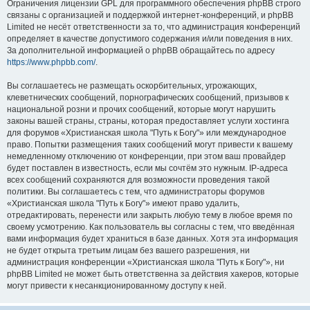
Ограничения лицензии GPL для программного обеспечения phpBB строго
связаны с организацией и поддержкой интернет-конференций, и phpBB
Limited не несёт ответственности за то, что администрация конференций
определяет в качестве допустимого содержания и/или поведения в них.
За дополнительной информацией о phpBB обращайтесь по адресу
https://www.phpbb.com/
.
Вы соглашаетесь не размещать оскорбительных, угрожающих,
клеветнических сообщений, порнографических сообщений, призывов к
национальной розни и прочих сообщений, которые могут нарушить
законы вашей страны, страны, которая предоставляет услуги хостинга
для форумов «Христианская школа "Путь к Богу"» или международное
право. Попытки размещения таких сообщений могут привести к вашему
немедленному отключению от конференции, при этом ваш провайдер
будет поставлен в известность, если мы сочтём это нужным. IP-адреса
всех сообщений сохраняются для возможности проведения такой
политики. Вы соглашаетесь с тем, что администраторы форумов
«Христианская школа "Путь к Богу"» имеют право удалить,
отредактировать, перенести или закрыть любую тему в любое время по
своему усмотрению. Как пользователь вы согласны с тем, что введённая
вами информация будет храниться в базе данных. Хотя эта информация
не будет открыта третьим лицам без вашего разрешения, ни
администрация конференции «Христианская школа "Путь к Богу"», ни
phpBB Limited не может быть ответственна за действия хакеров, которые
могут привести к несанкционированному доступу к ней.