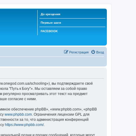
До крещения
Первые шаги
FACEBOOK
Регистрация
Вход
ww.onegod.com.ua/schooling»), вы подтверждаете своё
ола "Путь к Богу"». Мы оставляем за собой право
м регулярно просматривать этот текст на предмет
аше согласие с ними.
ммное обеспечение phpBB», «www.phpbb.com», «phpBB
есу
www.phpbb.com
. Ограничения лицензии GPL для
ственности за то, что администрация конференций
есу
https://www.phpbb.com/
.
циональной розни и прочих сообщений, которые могут