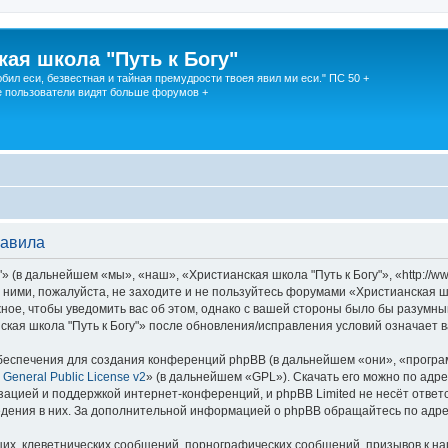
кая школа "Путь к Богу"
юбил еси, безвестная и тайная премудрости твоея явил ми еси." ПС 50 +
 пользователи видят больше форумов +
равила
 (в дальнейшем «мы», «наш», «Христианская школа "Путь к Богу"», «http://w
 ними, пожалуйста, не заходите и не пользуйтесь форумами «Христианская шк
ное, чтобы уведомить вас об этом, однако с вашей стороны было бы разумны
кая школа "Путь к Богу"» после обновления/исправления условий означает в
еспечения для создания конференций phpBB (в дальнейшем «они», «програ
General Public License v2
» (в дальнейшем «GPL»). Скачать его можно по адр
зацией и поддержкой интернет-конференций, и phpBB Limited не несёт ответ
ведения в них. За дополнительной информацией о phpBB обращайтесь по адр
их, клеветнических сообщений, порнографических сообщений, призывов к на