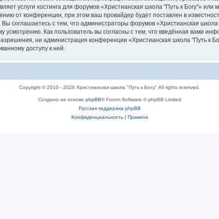
вляет услуги хостинга для форумов «Христианская школа "Путь к Богу"» или
нию от конференции, при этом ваш провайдер будет поставлен в известность
 Вы соглашаетесь с тем, что администраторы форумов «Христианская школа "
у усмотрению. Как пользователь вы согласны с тем, что введённая вами инф
азрешения, ни администрация конференции «Христианская школа "Путь к Богу
ванному доступу к ней.
Copyright © 2010 - 2026 Христианская школа "Путь к Богу" All rights reserved.
Создано на основе
phpBB
® Forum Software © phpBB Limited
Русская поддержка phpBB
Конфиденциальность
|
Правила