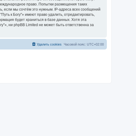
 международное право. Попытки размещения таких
, если мы сочтём это нужным. IP-адреса всех сообщений
Путь к Богу"» имеют право удалить, отредактировать,
ормация будет храниться в базе данных. Хотя эта
"», ни phpBB Limited не может быть ответственна за
Удалить cookies
Часовой пояс:
UTC+02:00