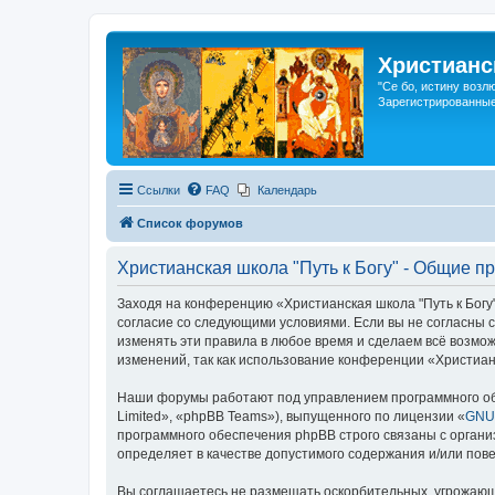
Христианс
"Се бо, истину возл
Зарегистрированные
Ссылки
FAQ
Календарь
Список форумов
Христианская школа "Путь к Богу" - Общие п
Заходя на конференцию «Христианская школа "Путь к Богу"»
согласие со следующими условиями. Если вы не согласны с
изменять эти правила в любое время и сделаем всё возмож
изменений, так как использование конференции «Христианс
Наши форумы работают под управлением программного об
Limited», «phpBB Teams»), выпущенного по лицензии «
GNU 
программного обеспечения phpBB строго связаны с органи
определяет в качестве допустимого содержания и/или по
Вы соглашаетесь не размещать оскорбительных, угрожающ