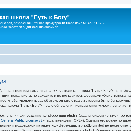
кая школа "Путь к Богу"
юбил еси, безвестная и тайная премудрости твоея явил ми еси." ПС 50 +
 пользователи видят больше форумов +
ция
 (в дальнейшем «мы», «наш», «Христианская школа "Путь к Богу"», «http://w
 ними, пожалуйста, не заходите и не пользуйтесь форумами «Христианская шк
ное, чтобы уведомить вас об этом, однако с вашей стороны было бы разумны
кая школа "Путь к Богу"» после обновления/исправления условий означает в
еспечения для создания конференций phpBB (в дальнейшем «они», «програ
General Public License v2
» (в дальнейшем «GPL»). Скачать его можно по адр
зацией и поддержкой интернет-конференций, и phpBB Limited не несёт ответ
ведения в них. За дополнительной информацией о phpBB обращайтесь по адр