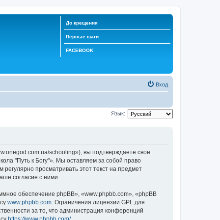
До крещения
Первые шаги
FACEBOOK
Вход
Язык:
ww.onegod.com.ua/schooling»), вы подтверждаете своё
ола "Путь к Богу"». Мы оставляем за собой право
м регулярно просматривать этот текст на предмет
аше согласие с ними.
ммное обеспечение phpBB», «www.phpbb.com», «phpBB
есу
www.phpbb.com
. Ограничения лицензии GPL для
ственности за то, что администрация конференций
есу
https://www.phpbb.com/
.