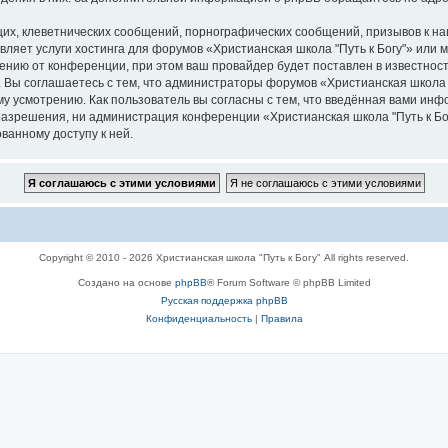
их, клеветнических сообщений, порнографических сообщений, призывов к на
вляет услуги хостинга для форумов «Христианская школа "Путь к Богу"» или
нию от конференции, при этом ваш провайдер будет поставлен в известность
 Вы соглашаетесь с тем, что администраторы форумов «Христианская школа "
у усмотрению. Как пользователь вы согласны с тем, что введённая вами инф
азрешения, ни администрация конференции «Христианская школа "Путь к Богу
ванному доступу к ней.
Copyright © 2010 - 2026 Христианская школа "Путь к Богу" All rights reserved.
Создано на основе
phpBB
® Forum Software © phpBB Limited
Русская поддержка phpBB
Конфиденциальность
|
Правила