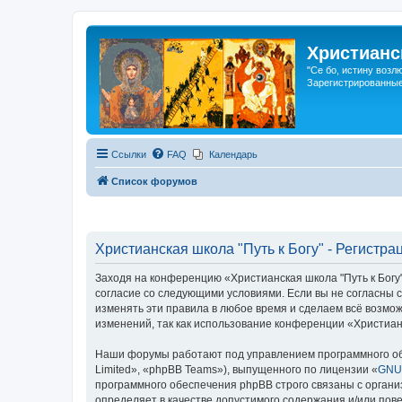
Христианс
"Се бо, истину возл
Зарегистрированные
Ссылки
FAQ
Календарь
Список форумов
Христианская школа "Путь к Богу" - Регистра
Заходя на конференцию «Христианская школа "Путь к Богу"»
согласие со следующими условиями. Если вы не согласны с
изменять эти правила в любое время и сделаем всё возмож
изменений, так как использование конференции «Христианс
Наши форумы работают под управлением программного об
Limited», «phpBB Teams»), выпущенного по лицензии «
GNU 
программного обеспечения phpBB строго связаны с органи
определяет в качестве допустимого содержания и/или по