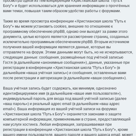
просмотра одной из тем конференции «Христианская школа "Путь к
Богу"» и будет использоваться для хранения информации о прочтённых
вами темах, повышая таким образом удобство работы с форумами.
Также во время просмотра конференции «Христианская школа "Путь к
Богу"» мы можем установить cookies, внешние по отношению к
программному обеспечению phpBB, однако они выходят за рамки этого
документа, целью которого является рассмотрение страниц, созданных
исключительно программным обеспечением phpBB. Вторым источником
получения вашей информации являются данные, которые вы
отправляете на форум. Этими данными могут быть, но не исчерпываются,
следующие данные: сообщения, размещённые под учётной записью
Гостя (в дальнейшем «анонимные сообщения»), данные, указанные при
регистрации в конференции «Христианская школа "Путь к Богу"» (в
дальнейшем «ваша учётная запись») и сообщения, оставленные вами
после регистрации и авторизации (в дальнейшем «ваши сообщения»).
Ваша учётная запись будет содержать, как минимум, однозначно
идентифицируемое имя (в дальнейшем «ваше имя пользователя»),
индивидуальный пароль для входа под вашей учётной записью (далее
«ваш пароль») и реальный адрес email (в дальнейшем «ваш адрес
email»). Ваша информация из вашей учётной записи на форумах
«Христианская школа "Путь к Богу"» охраняется законами о защите
компьютерной информации, применяемыми в стране, предоставляющей
нам услуги хостинга. Любая информация, запрашиваемая при
регистрации в конференции «Христианская школа "Путь к Богу"», кроме
вашего имени пользователя, вашего пароля и вашего адреса email, может