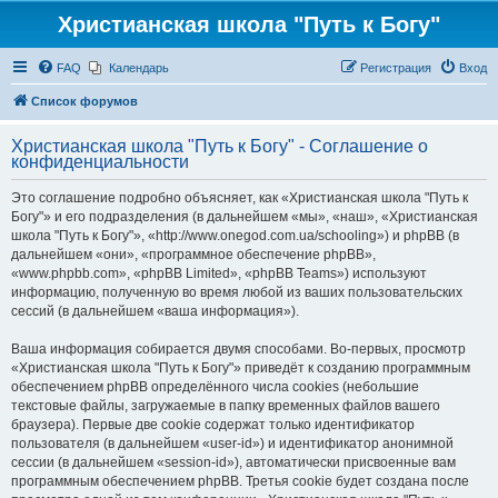
Христианская школа "Путь к Богу"
FAQ
Календарь
Регистрация
Вход
Список форумов
Христианская школа "Путь к Богу" - Соглашение о
конфиденциальности
Это соглашение подробно объясняет, как «Христианская школа "Путь к
Богу"» и его подразделения (в дальнейшем «мы», «наш», «Христианская
школа "Путь к Богу"», «http://www.onegod.com.ua/schooling») и phpBB (в
дальнейшем «они», «программное обеспечение phpBB»,
«www.phpbb.com», «phpBB Limited», «phpBB Teams») используют
информацию, полученную во время любой из ваших пользовательских
сессий (в дальнейшем «ваша информация»).
Ваша информация собирается двумя способами. Во-первых, просмотр
«Христианская школа "Путь к Богу"» приведёт к созданию программным
обеспечением phpBB определённого числа cookies (небольшие
текстовые файлы, загружаемые в папку временных файлов вашего
браузера). Первые две cookie содержат только идентификатор
пользователя (в дальнейшем «user-id») и идентификатор анонимной
сессии (в дальнейшем «session-id»), автоматически присвоенные вам
программным обеспечением phpBB. Третья cookie будет создана после