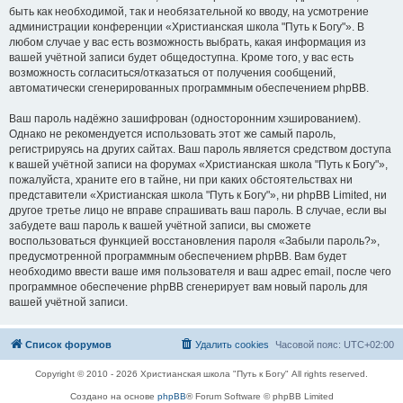
быть как необходимой, так и необязательной ко вводу, на усмотрение
администрации конференции «Христианская школа "Путь к Богу"». В
любом случае у вас есть возможность выбрать, какая информация из
вашей учётной записи будет общедоступна. Кроме того, у вас есть
возможность согласиться/отказаться от получения сообщений,
автоматически сгенерированных программным обеспечением phpBB.
Ваш пароль надёжно зашифрован (односторонним хэшированием).
Однако не рекомендуется использовать этот же самый пароль,
регистрируясь на других сайтах. Ваш пароль является средством доступа
к вашей учётной записи на форумах «Христианская школа "Путь к Богу"»,
пожалуйста, храните его в тайне, ни при каких обстоятельствах ни
представители «Христианская школа "Путь к Богу"», ни phpBB Limited, ни
другое третье лицо не вправе спрашивать ваш пароль. В случае, если вы
забудете ваш пароль к вашей учётной записи, вы сможете
воспользоваться функцией восстановления пароля «Забыли пароль?»,
предусмотренной программным обеспечением phpBB. Вам будет
необходимо ввести ваше имя пользователя и ваш адрес email, после чего
программное обеспечение phpBB сгенерирует вам новый пароль для
вашей учётной записи.
Список форумов
Удалить cookies
Часовой пояс:
UTC+02:00
Copyright © 2010 - 2026 Христианская школа "Путь к Богу" All rights reserved.
Создано на основе
phpBB
® Forum Software © phpBB Limited