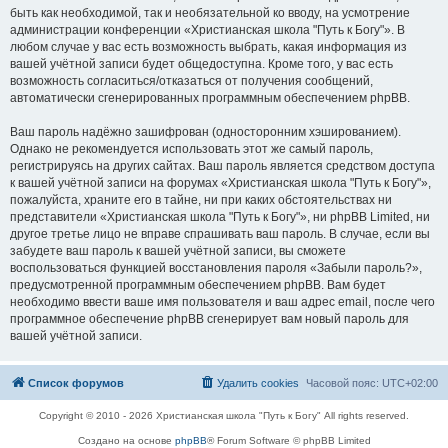
быть как необходимой, так и необязательной ко вводу, на усмотрение
администрации конференции «Христианская школа "Путь к Богу"». В
любом случае у вас есть возможность выбрать, какая информация из
вашей учётной записи будет общедоступна. Кроме того, у вас есть
возможность согласиться/отказаться от получения сообщений,
автоматически сгенерированных программным обеспечением phpBB.
Ваш пароль надёжно зашифрован (односторонним хэшированием).
Однако не рекомендуется использовать этот же самый пароль,
регистрируясь на других сайтах. Ваш пароль является средством доступа
к вашей учётной записи на форумах «Христианская школа "Путь к Богу"»,
пожалуйста, храните его в тайне, ни при каких обстоятельствах ни
представители «Христианская школа "Путь к Богу"», ни phpBB Limited, ни
другое третье лицо не вправе спрашивать ваш пароль. В случае, если вы
забудете ваш пароль к вашей учётной записи, вы сможете
воспользоваться функцией восстановления пароля «Забыли пароль?»,
предусмотренной программным обеспечением phpBB. Вам будет
необходимо ввести ваше имя пользователя и ваш адрес email, после чего
программное обеспечение phpBB сгенерирует вам новый пароль для
вашей учётной записи.
Список форумов
Удалить cookies
Часовой пояс:
UTC+02:00
Copyright © 2010 - 2026 Христианская школа "Путь к Богу" All rights reserved.
Создано на основе
phpBB
® Forum Software © phpBB Limited