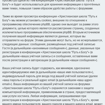
просмотра одной из тем конференции «Христианская школа "Путь к
Богу"» и будет использоваться для хранения информации о прочтённых
вами темах, повышая таким образом удобство работы с форумами.
Также во время просмотра конференции «Христианская школа "Путь к
Богу"» мы можем установить cookies, внешние по отношению к
программному обеспечению phpBB, однако они выходят за рамки этого
документа, целью которого является рассмотрение страниц, созданных
исключительно программным обеспечением phpBB. Вторым источником
получения вашей информации являются данные, которые вы
отправляете на форум. Этими данными могут быть, но не исчерпываются,
следующие данные: сообщения, размещённые под учётной записью
Гостя (в дальнейшем «анонимные сообщения»), данные, указанные при
регистрации в конференции «Христианская школа "Путь к Богу"» (в
дальнейшем «ваша учётная запись») и сообщения, оставленные вами
после регистрации и авторизации (в дальнейшем «ваши сообщения»).
Ваша учётная запись будет содержать, как минимум, однозначно
идентифицируемое имя (в дальнейшем «ваше имя пользователя»),
индивидуальный пароль для входа под вашей учётной записью (далее
«ваш пароль») и реальный адрес email (в дальнейшем «ваш адрес
email»). Ваша информация из вашей учётной записи на форумах
«Христианская школа "Путь к Богу"» охраняется законами о защите
компьютерной информации, применяемыми в стране, предоставляющей
нам услуги хостинга. Любая информация, запрашиваемая при
регистрации в конференции «Христианская школа "Путь к Богу"», кроме
вашего имени пользователя, вашего пароля и вашего адреса email, может