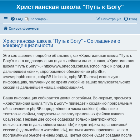
Христианская школа "Путь к Богу"
FAQ
Календарь
Регистрация
Вход
Список форумов
Христианская школа "Путь к Богу" - Соглашение о
конфиденциальности
Это соглашение подробно объясняет, как «Христианская школа "Путь к
Богу"» и его подразделения (в дальнейшем «мы», «наш», «Христианская
школа "Путь к Богу"», «http://www.onegod.com.ua/schooling») и phpBB (в
дальнейшем «они», «программное обеспечение phpBB»,
«www.phpbb.com», «phpBB Limited», «phpBB Teams») используют
информацию, полученную во время любой из ваших пользовательских
сессий (в дальнейшем «ваша информация»).
Ваша информация собирается двумя способами. Во-первых, просмотр
«Христианская школа "Путь к Богу"» приведёт к созданию программным
обеспечением phpBB определённого числа cookies (небольшие
текстовые файлы, загружаемые в папку временных файлов вашего
браузера). Первые две cookie содержат только идентификатор
пользователя (в дальнейшем «user-id») и идентификатор анонимной
сессии (в дальнейшем «session-id»), автоматически присвоенные вам
программным обеспечением phpBB. Третья cookie будет создана после