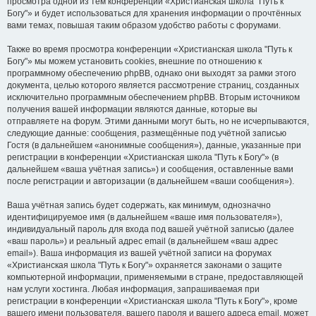
просмотра одной из тем конференции «Христианская школа "Путь к
Богу"» и будет использоваться для хранения информации о прочтённых
вами темах, повышая таким образом удобство работы с форумами.
Также во время просмотра конференции «Христианская школа "Путь к
Богу"» мы можем установить cookies, внешние по отношению к
программному обеспечению phpBB, однако они выходят за рамки этого
документа, целью которого является рассмотрение страниц, созданных
исключительно программным обеспечением phpBB. Вторым источником
получения вашей информации являются данные, которые вы
отправляете на форум. Этими данными могут быть, но не исчерпываются,
следующие данные: сообщения, размещённые под учётной записью
Гостя (в дальнейшем «анонимные сообщения»), данные, указанные при
регистрации в конференции «Христианская школа "Путь к Богу"» (в
дальнейшем «ваша учётная запись») и сообщения, оставленные вами
после регистрации и авторизации (в дальнейшем «ваши сообщения»).
Ваша учётная запись будет содержать, как минимум, однозначно
идентифицируемое имя (в дальнейшем «ваше имя пользователя»),
индивидуальный пароль для входа под вашей учётной записью (далее
«ваш пароль») и реальный адрес email (в дальнейшем «ваш адрес
email»). Ваша информация из вашей учётной записи на форумах
«Христианская школа "Путь к Богу"» охраняется законами о защите
компьютерной информации, применяемыми в стране, предоставляющей
нам услуги хостинга. Любая информация, запрашиваемая при
регистрации в конференции «Христианская школа "Путь к Богу"», кроме
вашего имени пользователя, вашего пароля и вашего адреса email, может