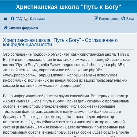
Христианская школа "Путь к Богу"
FAQ
Календарь
Регистрация
Вход
Список форумов
Христианская школа "Путь к Богу" - Соглашение о
конфиденциальности
Это соглашение подробно объясняет, как «Христианская школа "Путь к
Богу"» и его подразделения (в дальнейшем «мы», «наш», «Христианская
школа "Путь к Богу"», «http://www.onegod.com.ua/schooling») и phpBB (в
дальнейшем «они», «программное обеспечение phpBB»,
«www.phpbb.com», «phpBB Limited», «phpBB Teams») используют
информацию, полученную во время любой из ваших пользовательских
сессий (в дальнейшем «ваша информация»).
Ваша информация собирается двумя способами. Во-первых, просмотр
«Христианская школа "Путь к Богу"» приведёт к созданию программным
обеспечением phpBB определённого числа cookies (небольшие
текстовые файлы, загружаемые в папку временных файлов вашего
браузера). Первые две cookie содержат только идентификатор
пользователя (в дальнейшем «user-id») и идентификатор анонимной
сессии (в дальнейшем «session-id»), автоматически присвоенные вам
программным обеспечением phpBB. Третья cookie будет создана после