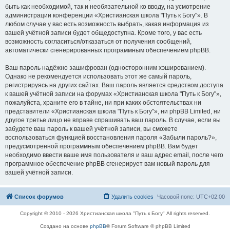
быть как необходимой, так и необязательной ко вводу, на усмотрение
администрации конференции «Христианская школа "Путь к Богу"». В
любом случае у вас есть возможность выбрать, какая информация из
вашей учётной записи будет общедоступна. Кроме того, у вас есть
возможность согласиться/отказаться от получения сообщений,
автоматически сгенерированных программным обеспечением phpBB.
Ваш пароль надёжно зашифрован (односторонним хэшированием).
Однако не рекомендуется использовать этот же самый пароль,
регистрируясь на других сайтах. Ваш пароль является средством доступа
к вашей учётной записи на форумах «Христианская школа "Путь к Богу"»,
пожалуйста, храните его в тайне, ни при каких обстоятельствах ни
представители «Христианская школа "Путь к Богу"», ни phpBB Limited, ни
другое третье лицо не вправе спрашивать ваш пароль. В случае, если вы
забудете ваш пароль к вашей учётной записи, вы сможете
воспользоваться функцией восстановления пароля «Забыли пароль?»,
предусмотренной программным обеспечением phpBB. Вам будет
необходимо ввести ваше имя пользователя и ваш адрес email, после чего
программное обеспечение phpBB сгенерирует вам новый пароль для
вашей учётной записи.
Список форумов
Удалить cookies
Часовой пояс:
UTC+02:00
Copyright © 2010 - 2026 Христианская школа "Путь к Богу" All rights reserved.
Создано на основе
phpBB
® Forum Software © phpBB Limited