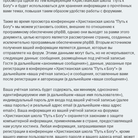
просмотра одной из тем конференции «Христианская школа "Путь к
Богу"» и будет использоваться для хранения информации о прочтённых
вами темах, повышая таким образом удобство работы с форумами.
Также во время просмотра конференции «Христианская школа "Путь к
Богу"» мы можем установить cookies, внешние по отношению к
программному обеспечению phpBB, однако они выходят за рамки этого
документа, целью которого является рассмотрение страниц, созданных
исключительно программным обеспечением phpBB. Вторым источником
получения вашей информации являются данные, которые вы
отправляете на форум. Этими данными могут быть, но не исчерпываются,
следующие данные: сообщения, размещённые под учётной записью
Гостя (в дальнейшем «анонимные сообщения»), данные, указанные при
регистрации в конференции «Христианская школа "Путь к Богу"» (в
дальнейшем «ваша учётная запись») и сообщения, оставленные вами
после регистрации и авторизации (в дальнейшем «ваши сообщения»).
Ваша учётная запись будет содержать, как минимум, однозначно
идентифицируемое имя (в дальнейшем «ваше имя пользователя»),
индивидуальный пароль для входа под вашей учётной записью (далее
«ваш пароль») и реальный адрес email (в дальнейшем «ваш адрес
email»). Ваша информация из вашей учётной записи на форумах
«Христианская школа "Путь к Богу"» охраняется законами о защите
компьютерной информации, применяемыми в стране, предоставляющей
нам услуги хостинга. Любая информация, запрашиваемая при
регистрации в конференции «Христианская школа "Путь к Богу"», кроме
вашего имени пользователя, вашего пароля и вашего адреса email, может