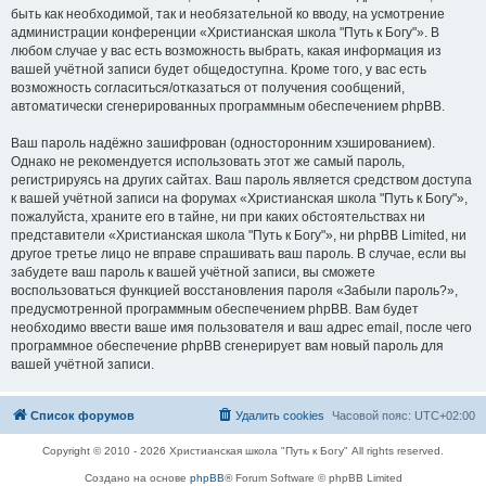
быть как необходимой, так и необязательной ко вводу, на усмотрение
администрации конференции «Христианская школа "Путь к Богу"». В
любом случае у вас есть возможность выбрать, какая информация из
вашей учётной записи будет общедоступна. Кроме того, у вас есть
возможность согласиться/отказаться от получения сообщений,
автоматически сгенерированных программным обеспечением phpBB.
Ваш пароль надёжно зашифрован (односторонним хэшированием).
Однако не рекомендуется использовать этот же самый пароль,
регистрируясь на других сайтах. Ваш пароль является средством доступа
к вашей учётной записи на форумах «Христианская школа "Путь к Богу"»,
пожалуйста, храните его в тайне, ни при каких обстоятельствах ни
представители «Христианская школа "Путь к Богу"», ни phpBB Limited, ни
другое третье лицо не вправе спрашивать ваш пароль. В случае, если вы
забудете ваш пароль к вашей учётной записи, вы сможете
воспользоваться функцией восстановления пароля «Забыли пароль?»,
предусмотренной программным обеспечением phpBB. Вам будет
необходимо ввести ваше имя пользователя и ваш адрес email, после чего
программное обеспечение phpBB сгенерирует вам новый пароль для
вашей учётной записи.
Список форумов
Удалить cookies
Часовой пояс:
UTC+02:00
Copyright © 2010 - 2026 Христианская школа "Путь к Богу" All rights reserved.
Создано на основе
phpBB
® Forum Software © phpBB Limited