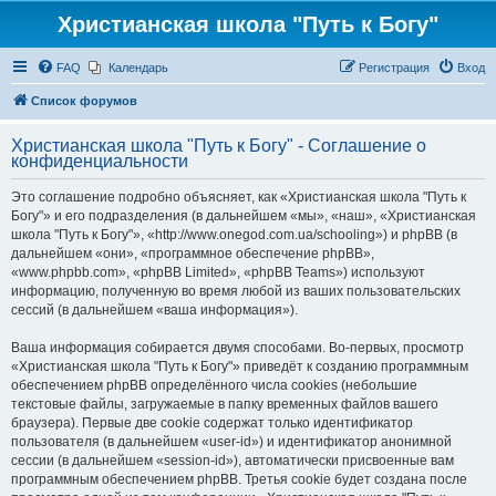
Христианская школа "Путь к Богу"
FAQ
Календарь
Регистрация
Вход
Список форумов
Христианская школа "Путь к Богу" - Соглашение о
конфиденциальности
Это соглашение подробно объясняет, как «Христианская школа "Путь к
Богу"» и его подразделения (в дальнейшем «мы», «наш», «Христианская
школа "Путь к Богу"», «http://www.onegod.com.ua/schooling») и phpBB (в
дальнейшем «они», «программное обеспечение phpBB»,
«www.phpbb.com», «phpBB Limited», «phpBB Teams») используют
информацию, полученную во время любой из ваших пользовательских
сессий (в дальнейшем «ваша информация»).
Ваша информация собирается двумя способами. Во-первых, просмотр
«Христианская школа "Путь к Богу"» приведёт к созданию программным
обеспечением phpBB определённого числа cookies (небольшие
текстовые файлы, загружаемые в папку временных файлов вашего
браузера). Первые две cookie содержат только идентификатор
пользователя (в дальнейшем «user-id») и идентификатор анонимной
сессии (в дальнейшем «session-id»), автоматически присвоенные вам
программным обеспечением phpBB. Третья cookie будет создана после