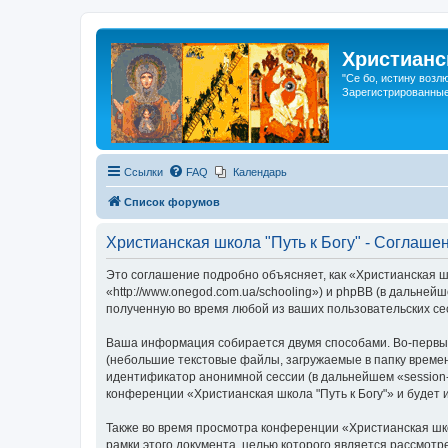
Христианс
"Се бо, истину возл
Зарегистрированные
Ссылки
FAQ
Календарь
Список форумов
Христианская школа "Путь к Богу" - Соглаш
Это соглашение подробно объясняет, как «Христианская шк
«http://www.onegod.com.ua/schooling») и phpBB (в дальн
полученную во время любой из ваших пользовательских с
Ваша информация собирается двумя способами. Во-первых
(небольшие текстовые файлы, загружаемые в папку времен
идентификатор анонимной сессии (в дальнейшем «session-
конференции «Христианская школа "Путь к Богу"» и будет
Также во время просмотра конференции «Христианская шко
рамки этого документа, целью которого является рассмо