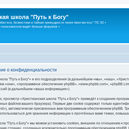
кая школа "Путь к Богу"
юбил еси, безвестная и тайная премудрости твоея явил ми еси." ПС 50 +
 пользователи видят больше форумов +
ение о конфиденциальности
ола "Путь к Богу"» и его подразделения (в дальнейшем «мы», «наш», «Христи
ейшем «они», «программное обеспечение phpBB», «www.phpbb.com», «phpBB Li
ессий (в дальнейшем «ваша информация»).
, просмотр «Христианская школа "Путь к Богу"» приведёт к созданию прогр
ных файлов вашего браузера). Первые две cookie содержат только идентифик
id»), автоматически присвоенные вам программным обеспечением phpBB. Тре
 использоваться для хранения информации о прочтённых вами темах, повыша
ла "Путь к Богу"» мы можем установить cookies, внешние по отношению к п
трение страниц, созданных исключительно программным обеспечением phpBB