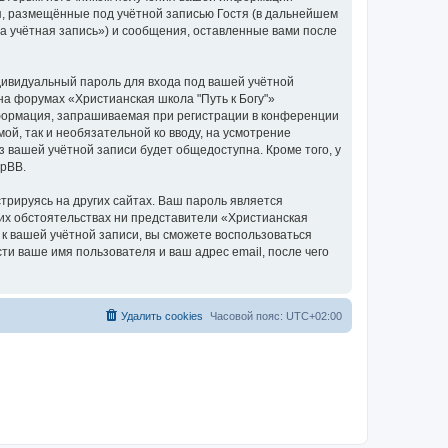
я, размещённые под учётной записью Гостя (в дальнейшем
а учётная запись») и сообщения, оставленные вами после
дивидуальный пароль для входа под вашей учётной
на форумах «Христианская школа "Путь к Богу"»
формация, запрашиваемая при регистрации в конференции
ой, так и необязательной ко вводу, на усмотрение
з вашей учётной записи будет общедоступна. Кроме того, у
hpBB.
рируясь на других сайтах. Ваш пароль является
аких обстоятельствах ни представители «Христианская
ь к вашей учётной записи, вы сможете воспользоваться
 ваше имя пользователя и ваш адрес email, после чего
Удалить cookies
Часовой пояс:
UTC+02:00