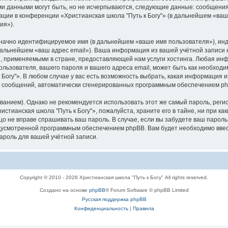
ми данными могут быть, но не исчерпываются, следующие данные: сообщени
ции в конференции «Христианская школа "Путь к Богу"» (в дальнейшем «ваш
ия»).
означно идентифицируемое имя (в дальнейшем «ваше имя пользователя»), ин
 дальнейшем «ваш адрес email»). Ваша информация из вашей учётной записи 
 применяемыми в стране, предоставляющей нам услуги хостинга. Любая ин
ользователя, вашего пароля и вашего адреса email, может быть как необходим
огу"». В любом случае у вас есть возможность выбрать, какая информация и
ия сообщений, автоматически сгенерированных программным обеспечением p
ием). Однако не рекомендуется использовать этот же самый пароль, регист
стианская школа "Путь к Богу"», пожалуйста, храните его в тайне, ни при к
 лицо не вправе спрашивать ваш пароль. В случае, если вы забудете ваш парол
усмотренной программным обеспечением phpBB. Вам будет необходимо ввести
ароль для вашей учётной записи.
Copyright © 2010 - 2026 Христианская школа "Путь к Богу" All rights reserved.
Создано на основе
phpBB
® Forum Software © phpBB Limited
Русская поддержка phpBB
Конфиденциальность
|
Правила