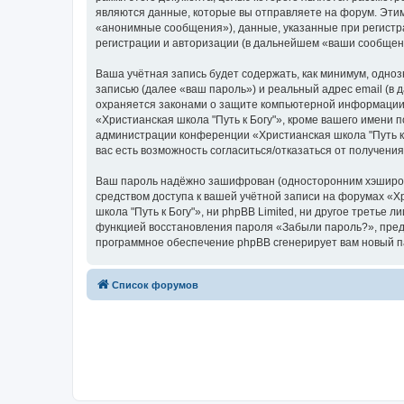
являются данные, которые вы отправляете на форум. Эти
«анонимные сообщения»), данные, указанные при регистра
регистрации и авторизации (в дальнейшем «ваши сообщен
Ваша учётная запись будет содержать, как минимум, одн
записью (далее «ваш пароль») и реальный адрес email (в
охраняется законами о защите компьютерной информации,
«Христианская школа "Путь к Богу"», кроме вашего имени п
администрации конференции «Христианская школа "Путь к Б
вас есть возможность согласиться/отказаться от получен
Ваш пароль надёжно зашифрован (односторонним хэширован
средством доступа к вашей учётной записи на форумах «Хри
школа "Путь к Богу"», ни phpBB Limited, ни другое третье
функцией восстановления пароля «Забыли пароль?», пред
программное обеспечение phpBB сгенерирует вам новый п
Список форумов