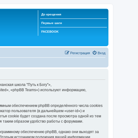
До крещения
Первые шаги
FACEBOOK
Регистрация
Вход
анская школа "Путь к Богу"»,
mited», «phpBB Teams») используют информацию,
аммным обеспечением phpBB определённого числа cookies
атор пользователя (в дальнейшем «user-id») и
тья cookie будет создана после просмотра одной из тем
я таким образом удобство работы с форумами.
рограммному обеспечению phpBB, однако они выходят за
. Вторым источником получения вашей информации