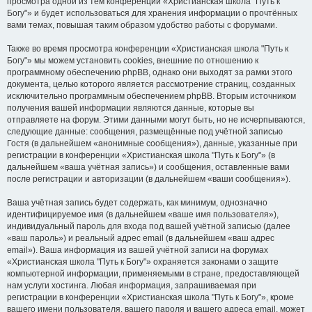
просмотра одной из тем конференции «Христианская школа "Путь к
Богу"» и будет использоваться для хранения информации о прочтённых
вами темах, повышая таким образом удобство работы с форумами.
Также во время просмотра конференции «Христианская школа "Путь к
Богу"» мы можем установить cookies, внешние по отношению к
программному обеспечению phpBB, однако они выходят за рамки этого
документа, целью которого является рассмотрение страниц, созданных
исключительно программным обеспечением phpBB. Вторым источником
получения вашей информации являются данные, которые вы
отправляете на форум. Этими данными могут быть, но не исчерпываются,
следующие данные: сообщения, размещённые под учётной записью
Гостя (в дальнейшем «анонимные сообщения»), данные, указанные при
регистрации в конференции «Христианская школа "Путь к Богу"» (в
дальнейшем «ваша учётная запись») и сообщения, оставленные вами
после регистрации и авторизации (в дальнейшем «ваши сообщения»).
Ваша учётная запись будет содержать, как минимум, однозначно
идентифицируемое имя (в дальнейшем «ваше имя пользователя»),
индивидуальный пароль для входа под вашей учётной записью (далее
«ваш пароль») и реальный адрес email (в дальнейшем «ваш адрес
email»). Ваша информация из вашей учётной записи на форумах
«Христианская школа "Путь к Богу"» охраняется законами о защите
компьютерной информации, применяемыми в стране, предоставляющей
нам услуги хостинга. Любая информация, запрашиваемая при
регистрации в конференции «Христианская школа "Путь к Богу"», кроме
вашего имени пользователя, вашего пароля и вашего адреса email, может