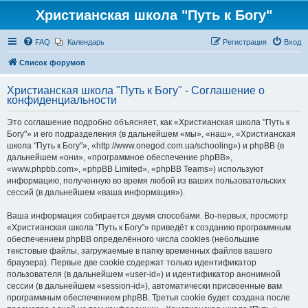
Христианская школа "Путь к Богу"
FAQ
Календарь
Регистрация
Вход
Список форумов
Христианская школа "Путь к Богу" - Соглашение о
конфиденциальности
Это соглашение подробно объясняет, как «Христианская школа "Путь к
Богу"» и его подразделения (в дальнейшем «мы», «наш», «Христианская
школа "Путь к Богу"», «http://www.onegod.com.ua/schooling») и phpBB (в
дальнейшем «они», «программное обеспечение phpBB»,
«www.phpbb.com», «phpBB Limited», «phpBB Teams») используют
информацию, полученную во время любой из ваших пользовательских
сессий (в дальнейшем «ваша информация»).
Ваша информация собирается двумя способами. Во-первых, просмотр
«Христианская школа "Путь к Богу"» приведёт к созданию программным
обеспечением phpBB определённого числа cookies (небольшие
текстовые файлы, загружаемые в папку временных файлов вашего
браузера). Первые две cookie содержат только идентификатор
пользователя (в дальнейшем «user-id») и идентификатор анонимной
сессии (в дальнейшем «session-id»), автоматически присвоенные вам
программным обеспечением phpBB. Третья cookie будет создана после