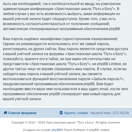
быть как необходимой, так и необязательной ко вводу, на усмотрение
администрации конференции «Христианская школа "Путь к Богу"». В
любом случае у вас есть возможность выбрать, какая информация из
вашей учётной записи будет общедоступна. Кроме того, у вас есть
возможность согласиться/отказаться от получения сообщений,
автоматически сгенерированных программным обеспечением phpBB.
Ваш пароль надёжно зашифрован (односторонним хэшированием).
Однако не рекомендуется использовать этот же самый пароль,
регистрируясь на других сайтах. Ваш пароль является средством доступа
к вашей учётной записи на форумах «Христианская школа "Путь к Богу"»,
пожалуйста, храните его в тайне, ни при каких обстоятельствах ни
представители «Христианская школа "Путь к Богу"», ни phpBB Limited, ни
другое третье лицо не вправе спрашивать ваш пароль. В случае, если вы
забудете ваш пароль к вашей учётной записи, вы сможете
воспользоваться функцией восстановления пароля «Забыли пароль?»,
предусмотренной программным обеспечением phpBB. Вам будет
необходимо ввести ваше имя пользователя и ваш адрес email, после чего
программное обеспечение phpBB сгенерирует вам новый пароль для
вашей учётной записи.
Список форумов
Удалить cookies
Часовой пояс:
UTC+02:00
Copyright © 2010 - 2026 Христианская школа "Путь к Богу" All rights reserved.
Создано на основе
phpBB
® Forum Software © phpBB Limited