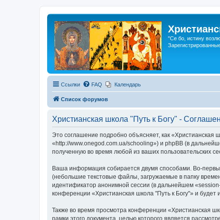
Христианс
"Се бо, истину возл
Зарегистрированные
Ссылки
FAQ
Календарь
Список форумов
Христианская школа "Путь к Богу" - Соглаш
Это соглашение подробно объясняет, как «Христианская шк
«http://www.onegod.com.ua/schooling») и phpBB (в дальн
полученную во время любой из ваших пользовательских с
Ваша информация собирается двумя способами. Во-первых
(небольшие текстовые файлы, загружаемые в папку времен
идентификатор анонимной сессии (в дальнейшем «session-
конференции «Христианская школа "Путь к Богу"» и будет
Также во время просмотра конференции «Христианская шко
рамки этого документа, целью которого является рассмо