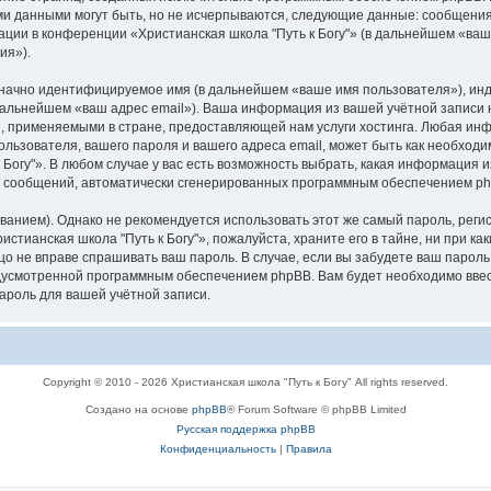
ми данными могут быть, но не исчерпываются, следующие данные: сообщени
ции в конференции «Христианская школа "Путь к Богу"» (в дальнейшем «ваш
ия»).
означно идентифицируемое имя (в дальнейшем «ваше имя пользователя»), ин
 дальнейшем «ваш адрес email»). Ваша информация из вашей учётной записи 
 применяемыми в стране, предоставляющей нам услуги хостинга. Любая ин
ользователя, вашего пароля и вашего адреса email, может быть как необходим
огу"». В любом случае у вас есть возможность выбрать, какая информация и
ия сообщений, автоматически сгенерированных программным обеспечением p
ием). Однако не рекомендуется использовать этот же самый пароль, регист
стианская школа "Путь к Богу"», пожалуйста, храните его в тайне, ни при к
 лицо не вправе спрашивать ваш пароль. В случае, если вы забудете ваш парол
усмотренной программным обеспечением phpBB. Вам будет необходимо ввести
ароль для вашей учётной записи.
Copyright © 2010 - 2026 Христианская школа "Путь к Богу" All rights reserved.
Создано на основе
phpBB
® Forum Software © phpBB Limited
Русская поддержка phpBB
Конфиденциальность
|
Правила