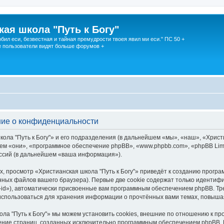
кая школа "Путь к Богу"
юбил еси, безвестная и тайная премудрости твоея явил ми еси." ПС 50 +
 пользователи видят больше форумов +
ение о конфиденциальности
ола "Путь к Богу"» и его подразделения (в дальнейшем «мы», «наш», «Христи
ейшем «они», «программное обеспечение phpBB», «www.phpbb.com», «phpBB Li
ессий (в дальнейшем «ваша информация»).
, просмотр «Христианская школа "Путь к Богу"» приведёт к созданию прогр
ных файлов вашего браузера). Первые две cookie содержат только идентифик
id»), автоматически присвоенные вам программным обеспечением phpBB. Тре
 использоваться для хранения информации о прочтённых вами темах, повыша
ла "Путь к Богу"» мы можем установить cookies, внешние по отношению к п
трение страниц, созданных исключительно программным обеспечением phpBB