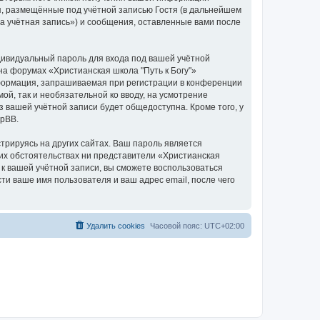
я, размещённые под учётной записью Гостя (в дальнейшем
а учётная запись») и сообщения, оставленные вами после
дивидуальный пароль для входа под вашей учётной
на форумах «Христианская школа "Путь к Богу"»
формация, запрашиваемая при регистрации в конференции
ой, так и необязательной ко вводу, на усмотрение
з вашей учётной записи будет общедоступна. Кроме того, у
hpBB.
рируясь на других сайтах. Ваш пароль является
аких обстоятельствах ни представители «Христианская
ь к вашей учётной записи, вы сможете воспользоваться
 ваше имя пользователя и ваш адрес email, после чего
Удалить cookies
Часовой пояс:
UTC+02:00