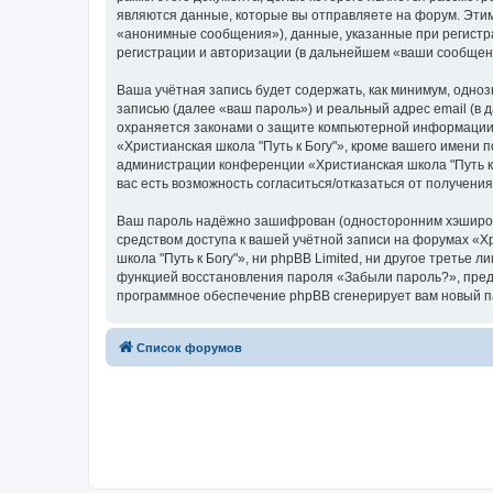
являются данные, которые вы отправляете на форум. Эти
«анонимные сообщения»), данные, указанные при регистра
регистрации и авторизации (в дальнейшем «ваши сообщен
Ваша учётная запись будет содержать, как минимум, одн
записью (далее «ваш пароль») и реальный адрес email (в
охраняется законами о защите компьютерной информации,
«Христианская школа "Путь к Богу"», кроме вашего имени п
администрации конференции «Христианская школа "Путь к Б
вас есть возможность согласиться/отказаться от получен
Ваш пароль надёжно зашифрован (односторонним хэширован
средством доступа к вашей учётной записи на форумах «Хри
школа "Путь к Богу"», ни phpBB Limited, ни другое третье
функцией восстановления пароля «Забыли пароль?», пред
программное обеспечение phpBB сгенерирует вам новый п
Список форумов