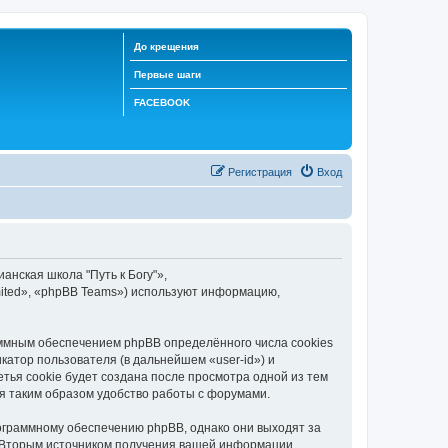
До крещения
Первые шаги
FACEBOOK
Регистрация
Вход
анская школа "Путь к Богу"»,
mited», «phpBB Teams») используют информацию,
аммным обеспечением phpBB определённого числа cookies
атор пользователя (в дальнейшем «user-id») и
тья cookie будет создана после просмотра одной из тем
я таким образом удобство работы с форумами.
рограммному обеспечению phpBB, однако они выходят за
. Вторым источником получения вашей информации