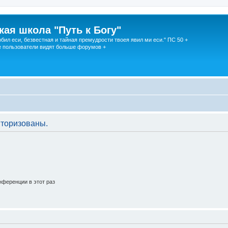
кая школа "Путь к Богу"
юбил еси, безвестная и тайная премудрости твоея явил ми еси." ПС 50 +
 пользователи видят больше форумов +
торизованы.
ференции в этот раз