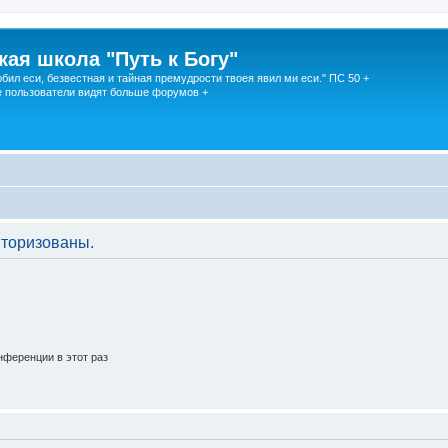
кая школа "Путь к Богу"
юбил еси, безвестная и тайная премудрости твоея явил ми еси." ПС 50 +
 пользователи видят больше форумов +
торизованы.
ференции в этот раз