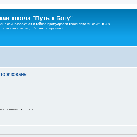
кая школа "Путь к Богу"
юбил еси, безвестная и тайная премудрости твоея явил ми еси." ПС 50 +
 пользователи видят больше форумов +
торизованы.
ференции в этот раз