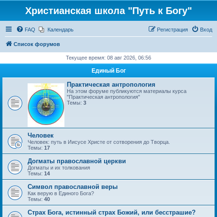
Христианская школа "Путь к Богу"
FAQ
Календарь
Регистрация
Вход
Список форумов
Текущее время: 08 авг 2026, 06:56
Единый Бог
Практическая антропология
На этом форуме публикуются материалы курса
"Практическая антропология"
Темы:
3
Человек
Человек: путь в Иисусе Христе от сотворения до Творца.
Темы:
17
Догматы православной церкви
Догматы и их толкования
Темы:
14
Символ православной веры
Как верую в Единого Бога?
Темы:
40
Страх Бога, истинный страх Божий, или бесстрашие?