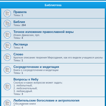
Библиотека
Правила
Темы:
1
Библия
Темы:
264
Точное изложение православной веры
Иоанн Дамаскин, прп.
Темы:
4
Лествица
Темы:
4
Слово
Краткое описание творения Мироздания, как его видели учащиеся школы
Темы:
1
Сосредоточение и медитация
Книги о сосредоточении и медитации
Темы:
1
Вопросы к Небу
Сколько и каких вопросов может задать:
1. любопытный;
2. любознательный;
3. любомудрый.
Темы:
3
Любительские богословие и антропология
Обсуждение книги