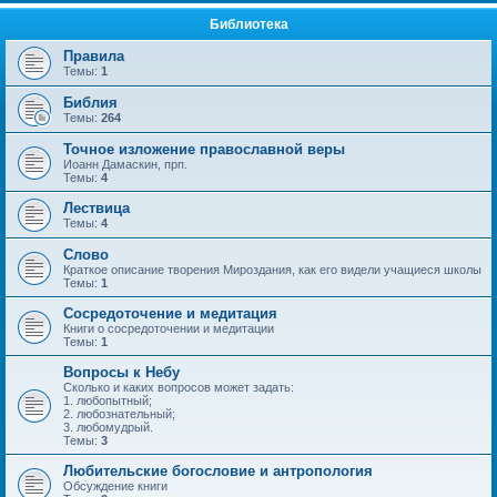
Библиотека
Правила
Темы:
1
Библия
Темы:
264
Точное изложение православной веры
Иоанн Дамаскин, прп.
Темы:
4
Лествица
Темы:
4
Слово
Краткое описание творения Мироздания, как его видели учащиеся школы
Темы:
1
Сосредоточение и медитация
Книги о сосредоточении и медитации
Темы:
1
Вопросы к Небу
Сколько и каких вопросов может задать:
1. любопытный;
2. любознательный;
3. любомудрый.
Темы:
3
Любительские богословие и антропология
Обсуждение книги