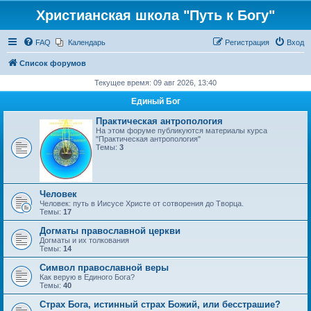
Христианская школа "Путь к Богу"
FAQ
Календарь
Регистрация
Вход
Список форумов
Текущее время: 09 авг 2026, 13:40
Единый Бог
Практическая антропология
На этом форуме публикуются материалы курса
"Практическая антропология"
Темы:
3
Человек
Человек: путь в Иисусе Христе от сотворения до Творца.
Темы:
17
Догматы православной церкви
Догматы и их толкования
Темы:
14
Символ православной веры
Как верую в Единого Бога?
Темы:
40
Страх Бога, истинный страх Божий, или бесстрашие?