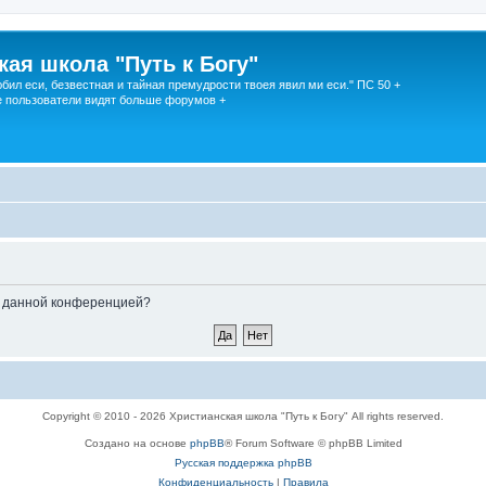
кая школа "Путь к Богу"
юбил еси, безвестная и тайная премудрости твоея явил ми еси." ПС 50 +
 пользователи видят больше форумов +
ые данной конференцией?
Copyright © 2010 - 2026 Христианская школа "Путь к Богу" All rights reserved.
Создано на основе
phpBB
® Forum Software © phpBB Limited
Русская поддержка phpBB
Конфиденциальность
|
Правила