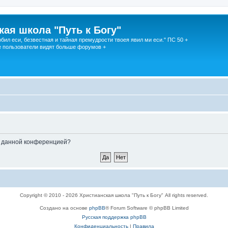
кая школа "Путь к Богу"
юбил еси, безвестная и тайная премудрости твоея явил ми еси." ПС 50 +
 пользователи видят больше форумов +
ые данной конференцией?
Copyright © 2010 - 2026 Христианская школа "Путь к Богу" All rights reserved.
Создано на основе
phpBB
® Forum Software © phpBB Limited
Русская поддержка phpBB
Конфиденциальность
|
Правила