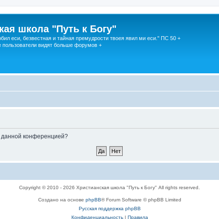
кая школа "Путь к Богу"
юбил еси, безвестная и тайная премудрости твоея явил ми еси." ПС 50 +
 пользователи видят больше форумов +
ые данной конференцией?
Copyright © 2010 - 2026 Христианская школа "Путь к Богу" All rights reserved.
Создано на основе
phpBB
® Forum Software © phpBB Limited
Русская поддержка phpBB
Конфиденциальность
|
Правила